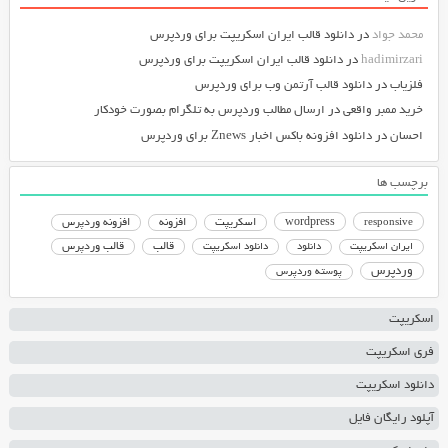
محمد جواد
در
دانلود قالب ایران اسکریپت برای وردپرس
hadimirzari
در
دانلود قالب ایران اسکریپت برای وردپرس
فلزیاب
در
دانلود قالب آرتمن وب برای وردپرس
خرید ممبر واقعی
در
ارسال مطالب وردپرس به تلگرام بصورت خودکار
احسان
در
دانلود افزونه باکس اخبار Znews برای وردپرس
برچسب ها
responsive
wordpress
اسکریپت
افزونه
افزونه وردپرس
دانلود اسکریپت
قالب
قالب وردپرس
ایران اسکریپت
دانلود
وردپرس
پوسته وردپرس
اسکریپت
فری اسکریپت
دانلود اسکریپت
آپلود رایگان فایل