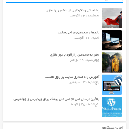
پشتیبانی و نگهداری از ماشین پولسازی
سه‌شنبه ، 13 آگوست
بایدها و نبایدهای طراحی سایت
شنبه ، 10 آگوست
سفر به معبدهای رازآلود با تور مالزی
چهارشنبه ، 28 نوامبر
آموزش راه اندازی سایت بر روی هاست
پنج‌شنبه ، 13 سپتامبر
پلاگین ارسال اس ام اس ملی پیامک برای وردپرس و ووکامرس
پنج‌شنبه ، 25 ژانویه
آخرین دیدگاه‌ها