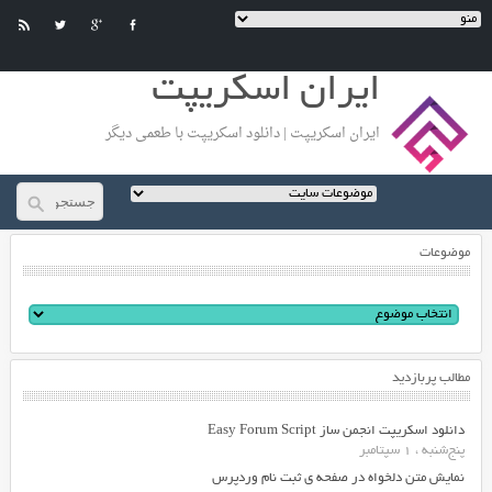
ایران اسکریپت
ایران اسکریپت | دانلود اسکریپت با طعمی دیگر
موضوعات
مطالب پربازدید
دانلود اسکریپت انجمن ساز Easy Forum Script
پنج‌شنبه ، 1 سپتامبر
نمایش متن دلخواه در صفحه ی ثبت نام وردپرس