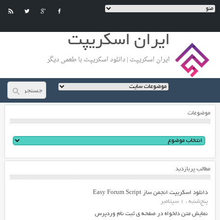
ایران اسکریپت
ایران اسکریپت | دانلود اسکریپت با طعمی دیگر
موضوعات
مطالب پربازدید
دانلود اسکریپت انجمن ساز Easy Forum Script
پنج‌شنبه ، 1 سپتامبر
نمایش متن دلخواه در صفحه ی ثبت نام وردپرس