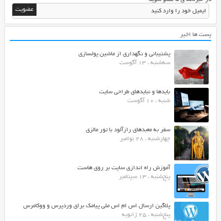
پست ها اخیر
پشتیبانی و نگهداری از ماشین پولسازی
سه‌شنبه ، 13 آگوست
بایدها و نبایدهای طراحی سایت
شنبه ، 10 آگوست
سفر به معبدهای رازآلود با تور مالزی
چهارشنبه ، 28 نوامبر
آموزش راه اندازی سایت بر روی هاست
پنج‌شنبه ، 13 سپتامبر
پلاگین ارسال اس ام اس ملی پیامک برای وردپرس و ووکامرس
پنج‌شنبه ، 25 ژانویه