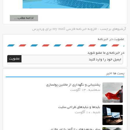
ادامه مطلب...
آرشیوهای برچسب : افزونه خبرنامه فارسی my mail برای وردپرس
عضویت در خبرنامه
در خبرنامه ی ما عضو شوید
پست ها اخیر
پشتیبانی و نگهداری از ماشین پولسازی
سه‌شنبه ، 13 آگوست
بایدها و نبایدهای طراحی سایت
شنبه ، 10 آگوست
سفر به معبدهای رازآلود با تور مالزی