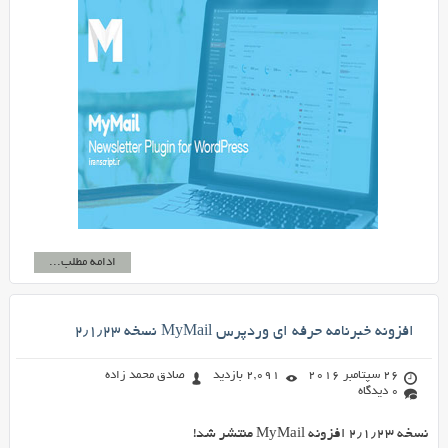
ادامه مطلب...
افزونه خبرنامه حرفه ای وردپرس MyMail نسخه ۲٫۱٫۲۳
26 سپتامبر 2016
2,091 بازدید
صادق محمد زاده
0 دیدگاه
نسخه ۲٫۱٫۲۳ افزونه MyMail منتشر شد!