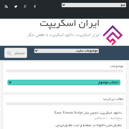
ایران اسکریپت
ایران اسکریپت | دانلود اسکریپت با طعمی دیگر
موضوعات
مطالب پربازدید
دانلود اسکریپت انجمن ساز Easy Forum Script
پنج‌شنبه ، 1 سپتامبر
نمایش متن دلخواه در صفحه ی ثبت نام وردپرس