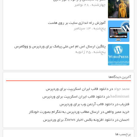
چهارشنبه ، 28 نوامبر
آموزش راه اندازی سایت بر روی هاست
پنج‌شنبه ، 13 سپتامبر
پلاگین ارسال اس ام اس ملی پیامک برای وردپرس و ووکامرس
پنج‌شنبه ، 25 ژانویه
آخرین دیدگاه‌ها
محمد جواد
در
دانلود قالب ایران اسکریپت برای وردپرس
hadimirzari
در
دانلود قالب ایران اسکریپت برای وردپرس
فلزیاب
در
دانلود قالب آرتمن وب برای وردپرس
خرید ممبر واقعی
در
ارسال مطالب وردپرس به تلگرام بصورت خودکار
احسان
در
دانلود افزونه باکس اخبار Znews برای وردپرس
برچسب ها