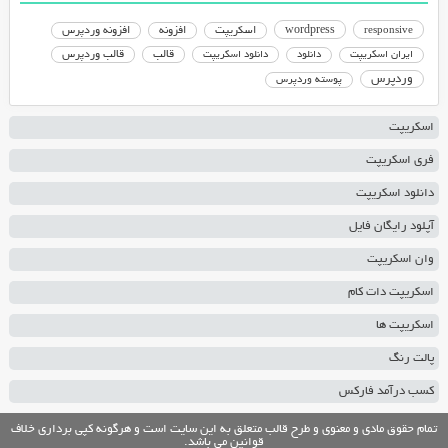
responsive
wordpress
اسکریپت
افزونه
افزونه وردپرس
دانلود اسکریپت
قالب
قالب وردپرس
ایران اسکریپت
دانلود
وردپرس
پوسته وردپرس
اسکریپت
فری اسکریپت
دانلود اسکریپت
آپلود رایگان فایل
وان اسکریپت
اسکریپت دات کام
اسکریپت ها
پالت رنگ
کسب درآمد فارکس
تمام حقوق مادی و معنوی و طرح قالب متعلق به این سایت است و هرگونه کپی برداری خلاف
قوانین می باشد.