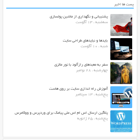
پست ها اخیر
پشتیبانی و نگهداری از ماشین پولسازی
سه‌شنبه ، 13 آگوست
بایدها و نبایدهای طراحی سایت
شنبه ، 10 آگوست
سفر به معبدهای رازآلود با تور مالزی
چهارشنبه ، 28 نوامبر
آموزش راه اندازی سایت بر روی هاست
پنج‌شنبه ، 13 سپتامبر
پلاگین ارسال اس ام اس ملی پیامک برای وردپرس و ووکامرس
پنج‌شنبه ، 25 ژانویه