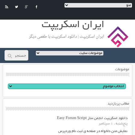
ایران اسکریپت
ایران اسکریپت | دانلود اسکریپت با طعمی دیگر
موضوعات
مطالب پربازدید
دانلود اسکریپت انجمن ساز Easy Forum Script
پنج‌شنبه ، 1 سپتامبر
نمایش متن دلخواه در صفحه ی ثبت نام وردپرس