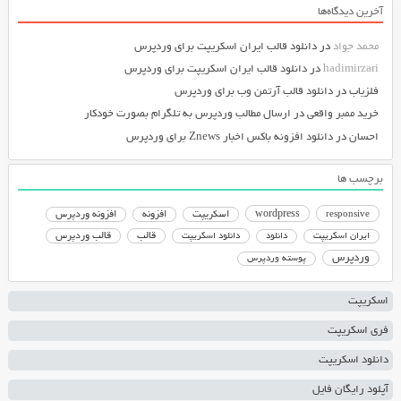
آخرین دیدگاه‌ها
محمد جواد
در
دانلود قالب ایران اسکریپت برای وردپرس
hadimirzari
در
دانلود قالب ایران اسکریپت برای وردپرس
فلزیاب
در
دانلود قالب آرتمن وب برای وردپرس
خرید ممبر واقعی
در
ارسال مطالب وردپرس به تلگرام بصورت خودکار
احسان
در
دانلود افزونه باکس اخبار Znews برای وردپرس
برچسب ها
responsive
wordpress
اسکریپت
افزونه
افزونه وردپرس
دانلود اسکریپت
قالب
قالب وردپرس
ایران اسکریپت
دانلود
وردپرس
پوسته وردپرس
اسکریپت
فری اسکریپت
دانلود اسکریپت
آپلود رایگان فایل