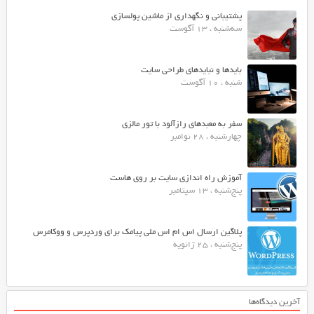
پشتیبانی و نگهداری از ماشین پولسازی
سه‌شنبه ، 13 آگوست
بایدها و نبایدهای طراحی سایت
شنبه ، 10 آگوست
سفر به معبدهای رازآلود با تور مالزی
چهارشنبه ، 28 نوامبر
آموزش راه اندازی سایت بر روی هاست
پنج‌شنبه ، 13 سپتامبر
پلاگین ارسال اس ام اس ملی پیامک برای وردپرس و ووکامرس
پنج‌شنبه ، 25 ژانویه
آخرین دیدگاه‌ها