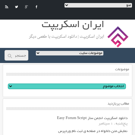
ایران اسکریپت
ایران اسکریپت | دانلود اسکریپت با طعمی دیگر
موضوعات
مطالب پربازدید
دانلود اسکریپت انجمن ساز Easy Forum Script
پنج‌شنبه ، 1 سپتامبر
نمایش متن دلخواه در صفحه ی ثبت نام وردپرس