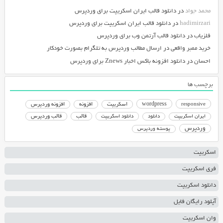
محمد جواد
در
دانلود قالب ایران اسکریپت برای وردپرس
hadimirzari
در
دانلود قالب ایران اسکریپت برای وردپرس
فلزیاب
در
دانلود قالب آرتمن وب برای وردپرس
خرید ممبر واقعی
در
ارسال مطالب وردپرس به تلگرام بصورت خودکار
احسان
در
دانلود افزونه باکس اخبار Znews برای وردپرس
برچسب ها
responsive
wordpress
اسکریپت
افزونه
افزونه وردپرس
دانلود اسکریپت
قالب
قالب وردپرس
ایران اسکریپت
دانلود
وردپرس
پوسته وردپرس
اسکریپت
فری اسکریپت
دانلود اسکریپت
آپلود رایگان فایل
وان اسکریپت