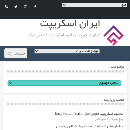
ایران اسکریپت
ایران اسکریپت | دانلود اسکریپت با طعمی دیگر
موضوعات
مطالب پربازدید
دانلود اسکریپت انجمن ساز Easy Forum Script
پنج‌شنبه ، 1 سپتامبر
نمایش متن دلخواه در صفحه ی ثبت نام وردپرس