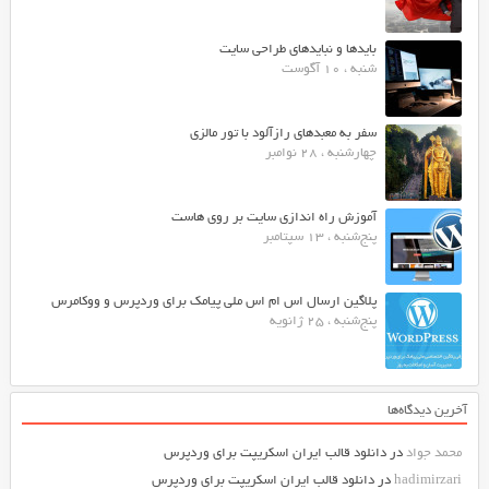
بایدها و نبایدهای طراحی سایت
شنبه ، 10 آگوست
سفر به معبدهای رازآلود با تور مالزی
چهارشنبه ، 28 نوامبر
آموزش راه اندازی سایت بر روی هاست
پنج‌شنبه ، 13 سپتامبر
پلاگین ارسال اس ام اس ملی پیامک برای وردپرس و ووکامرس
پنج‌شنبه ، 25 ژانویه
آخرین دیدگاه‌ها
محمد جواد
در
دانلود قالب ایران اسکریپت برای وردپرس
hadimirzari
در
دانلود قالب ایران اسکریپت برای وردپرس