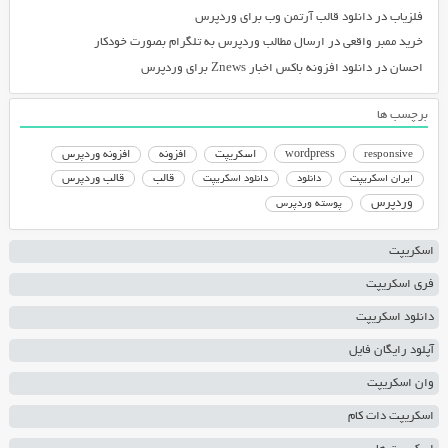
فلزیاب
در
دانلود قالب آرتمن وب برای وردپرس
خرید ممبر واقعی
در
ارسال مطالب وردپرس به تلگرام بصورت خودکار
احسان
در
دانلود افزونه باکس اخبار Znews برای وردپرس
برچسب ها
responsive
wordpress
اسکریپت
افزونه
افزونه وردپرس
دانلود اسکریپت
قالب
قالب وردپرس
ایران اسکریپت
دانلود
وردپرس
پوسته وردپرس
اسکریپت
فری اسکریپت
دانلود اسکریپت
آپلود رایگان فایل
وان اسکریپت
اسکریپت دات کام