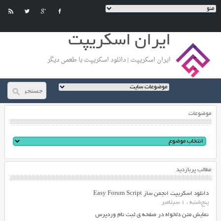
ایران اسکریپت
ایران اسکریپت | دانلود اسکریپت با طعمی دیگر
موضوعات
مطالب پربازدید
دانلود اسکریپت انجمن ساز Easy Forum Script
پنج‌شنبه ، 1 سپتامبر
نمایش متن دلخواه در صفحه ی ثبت نام وردپرس