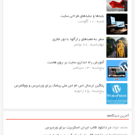
بایدها و نبایدهای طراحی سایت
شنبه ، 10 آگوست
سفر به معبدهای رازآلود با تور مالزی
چهارشنبه ، 28 نوامبر
آموزش راه اندازی سایت بر روی هاست
پنج‌شنبه ، 13 سپتامبر
پلاگین ارسال اس ام اس ملی پیامک برای وردپرس و ووکامرس
پنج‌شنبه ، 25 ژانویه
آخرین دیدگاه‌ها
محمد جواد
در
دانلود قالب ایران اسکریپت برای وردپرس