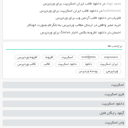
محمد جواد
در
دانلود قالب ایران اسکریپت برای وردپرس
hadimirzari
در
دانلود قالب ایران اسکریپت برای وردپرس
فلزیاب
در
دانلود قالب آرتمن وب برای وردپرس
خرید ممبر واقعی
در
ارسال مطالب وردپرس به تلگرام بصورت خودکار
احسان
در
دانلود افزونه باکس اخبار Znews برای وردپرس
برچسب ها
responsive
wordpress
اسکریپت
افزونه
افزونه وردپرس
دانلود اسکریپت
قالب
قالب وردپرس
ایران اسکریپت
دانلود
وردپرس
پوسته وردپرس
اسکریپت
فری اسکریپت
دانلود اسکریپت
آپلود رایگان فایل
وان اسکریپت