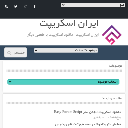
ایران اسکریپت
ایران اسکریپت | دانلود اسکریپت با طعمی دیگر
موضوعات
مطالب پربازدید
دانلود اسکریپت انجمن ساز Easy Forum Script
پنج‌شنبه ، 1 سپتامبر
نمایش متن دلخواه در صفحه ی ثبت نام وردپرس