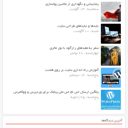
پشتیبانی و نگهداری از ماشین پولسازی
سه‌شنبه ، 13 آگوست
بایدها و نبایدهای طراحی سایت
شنبه ، 10 آگوست
سفر به معبدهای رازآلود با تور مالزی
چهارشنبه ، 28 نوامبر
آموزش راه اندازی سایت بر روی هاست
پنج‌شنبه ، 13 سپتامبر
پلاگین ارسال اس ام اس ملی پیامک برای وردپرس و ووکامرس
پنج‌شنبه ، 25 ژانویه
آخرین دیدگاه‌ها