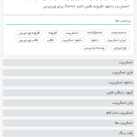
احسان
در
دانلود افزونه باکس اخبار Znews برای وردپرس
برچسب ها
responsive
wordpress
اسکریپت
افزونه
افزونه وردپرس
دانلود اسکریپت
قالب
قالب وردپرس
ایران اسکریپت
دانلود
وردپرس
پوسته وردپرس
اسکریپت
فری اسکریپت
دانلود اسکریپت
آپلود رایگان فایل
وان اسکریپت
اسکریپت دات کام
اسکریپت ها
پالت رنگ