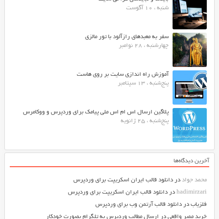
شنبه ، 10 آگوست
سفر به معبدهای رازآلود با تور مالزی
چهارشنبه ، 28 نوامبر
آموزش راه اندازی سایت بر روی هاست
پنج‌شنبه ، 13 سپتامبر
پلاگین ارسال اس ام اس ملی پیامک برای وردپرس و ووکامرس
پنج‌شنبه ، 25 ژانویه
آخرین دیدگاه‌ها
محمد جواد
در
دانلود قالب ایران اسکریپت برای وردپرس
hadimirzari
در
دانلود قالب ایران اسکریپت برای وردپرس
فلزیاب
در
دانلود قالب آرتمن وب برای وردپرس
خرید ممبر واقعی
در
ارسال مطالب وردپرس به تلگرام بصورت خودکار