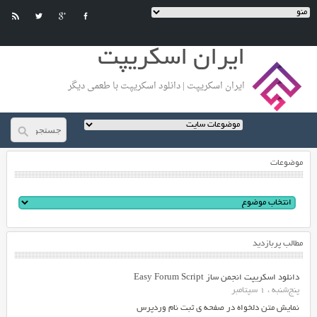
ایران اسکریپت
ایران اسکریپت | دانلود اسکریپت با طعمی دیگر
موضوعات
مطالب پربازدید
دانلود اسکریپت انجمن ساز Easy Forum Script
پنج‌شنبه ، 1 سپتامبر
نمایش متن دلخواه در صفحه ی ثبت نام وردپرس