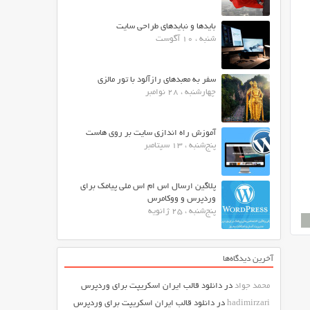
بایدها و نبایدهای طراحی سایت
شنبه ، 10 آگوست
سفر به معبدهای رازآلود با تور مالزی
چهارشنبه ، 28 نوامبر
آموزش راه اندازی سایت بر روی هاست
پنج‌شنبه ، 13 سپتامبر
پلاگین ارسال اس ام اس ملی پیامک برای
وردپرس و ووکامرس
پنج‌شنبه ، 25 ژانویه
آخرین دیدگاه‌ها
محمد جواد
در
دانلود قالب ایران اسکریپت برای وردپرس
hadimirzari
در
دانلود قالب ایران اسکریپت برای وردپرس