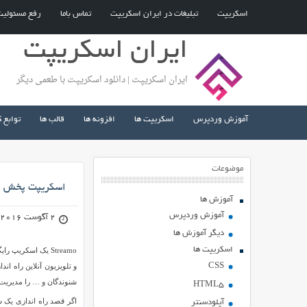
اسکریپت
تبلیغات در ایران اسکریپت
تماس باما
رفع مسئولی
ایران اسکریپت
ایران اسکریپت | دانلود اسکریپت با طعمی دیگر
آموزش وردپرس
اسکریپت ها
افزونه ها
قالب ها
توابع 
موضوعات
اسکریپت پخش رادیو و تل
آموزش ها
آموزش وردپرس
2 آگوست 2016
دیگر آموزش ها
اسکریپت ها
CSS
و تلویزیون آنلاین راه اندا
شنوندگان و … را مدیریت و
HTML5
آپلودسنتر