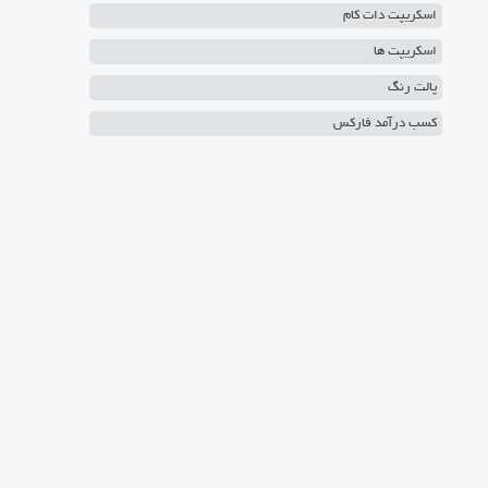
اسکریپت دات کام
اسکریپت ها
پالت رنگ
کسب درآمد فارکس