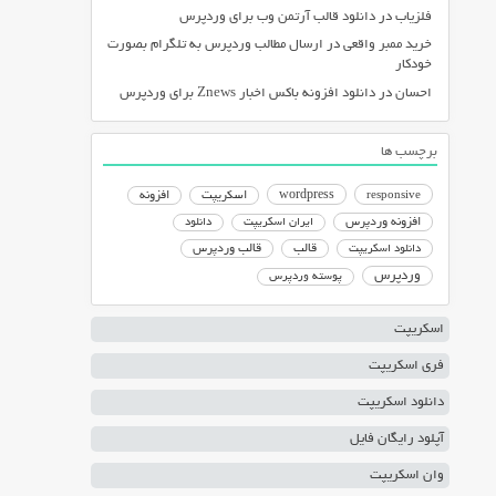
فلزیاب
در
دانلود قالب آرتمن وب برای وردپرس
خرید ممبر واقعی
در
ارسال مطالب وردپرس به تلگرام بصورت
خودکار
احسان
در
دانلود افزونه باکس اخبار Znews برای وردپرس
برچسب ها
responsive
wordpress
اسکریپت
افزونه
افزونه وردپرس
ایران اسکریپت
دانلود
دانلود اسکریپت
قالب
قالب وردپرس
وردپرس
پوسته وردپرس
اسکریپت
فری اسکریپت
دانلود اسکریپت
آپلود رایگان فایل
وان اسکریپت