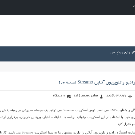
ت
کاربردی وردپرس
ویزیون آنلاین Streamo نسخه ۱٫۰
3,857 بازدید
صادق محمد زاده
0 دیدگاه
Streamo یک اسکریپ رایگان و متفاوت CMS می باشد. توس اسکریپت Streamo می توانید یک سیستم مدیریتی در زمینه پ
زی کنید. با استفاده از این اسکریپت میتوانید برنامه ها، تبلیغات، اخبار، پروفایل کاربران، برقراری ارتبا
 کنترل کنید.
اگر قصد راه اندازی یک سایت ایستگاه رادیو و تلویزیون آنلاین را دارید، پیشنهاد ما به شما اسکریپت amo