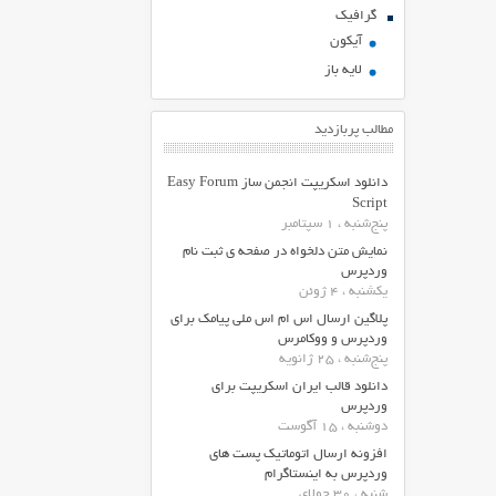
گرافیک
آیکون
لایه باز
مطالب پربازدید
دانلود اسکریپت انجمن ساز Easy Forum
Script
پنج‌شنبه ، 1 سپتامبر
نمایش متن دلخواه در صفحه ی ثبت نام
وردپرس
یکشنبه ، 4 ژوئن
پلاگین ارسال اس ام اس ملی پیامک برای
وردپرس و ووکامرس
پنج‌شنبه ، 25 ژانویه
دانلود قالب ایران اسکریپت برای
وردپرس
دوشنبه ، 15 آگوست
افزونه ارسال اتوماتیک پست های
وردپرس به اینستاگرام
شنبه ، 30 جولای