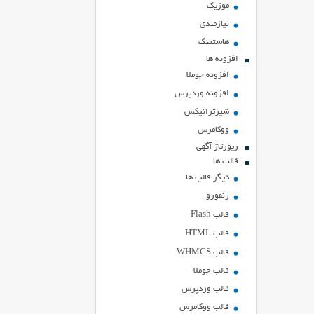
موزیک
نیازمندی
هاستينگ
افزونه ها
افزونه جوملا
افزونه وردپرس
شیرترانیکس
ووکامرس
رپورتاژ آگهی
قالب ها
دیگر قالب ها
زنفورو
قالب Flash
قالب HTML
قالب WHMCS
قالب جوملا
قالب وردپرس
قالب ووکامرس