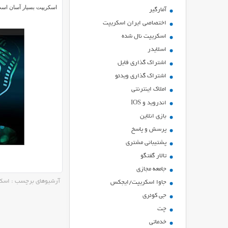
اسکریپت بسیار آسان است
آمارگیر
اختصاصی ایران اسکریپت
اسکریپت نال شده
اسلایدر
اشتراك گذاري فايل
اشتراک گذاری ویدئو
املاک اینترنتی
اندروید و IOS
بازي انلاين
پرسش و پاسخ
پشتیبانی مشتری
تالار گفتگو
جامعه مجازی
آرشیوهای برچسب : اسکریپت o
جاوا اسکریپت/ایجکس
جی کوئری
چت
خدماتی