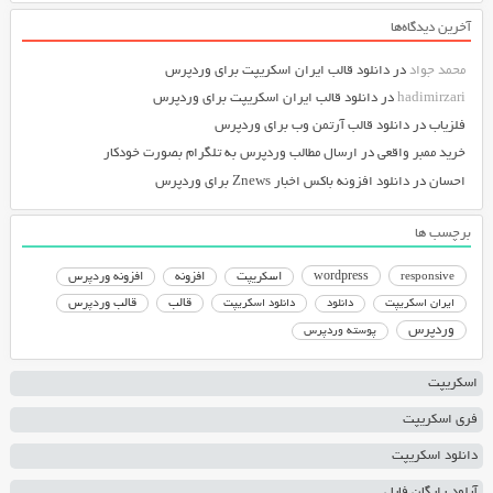
آخرین دیدگاه‌ها
محمد جواد
در
دانلود قالب ایران اسکریپت برای وردپرس
hadimirzari
در
دانلود قالب ایران اسکریپت برای وردپرس
فلزیاب
در
دانلود قالب آرتمن وب برای وردپرس
خرید ممبر واقعی
در
ارسال مطالب وردپرس به تلگرام بصورت خودکار
احسان
در
دانلود افزونه باکس اخبار Znews برای وردپرس
برچسب ها
responsive
wordpress
اسکریپت
افزونه
افزونه وردپرس
دانلود اسکریپت
قالب
قالب وردپرس
ایران اسکریپت
دانلود
وردپرس
پوسته وردپرس
اسکریپت
فری اسکریپت
دانلود اسکریپت
آپلود رایگان فایل