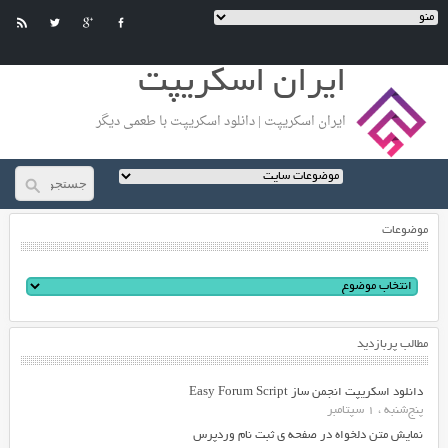
ایران اسکریپت
ایران اسکریپت | دانلود اسکریپت با طعمی دیگر
موضوعات
مطالب پربازدید
دانلود اسکریپت انجمن ساز Easy Forum Script
پنج‌شنبه ، 1 سپتامبر
نمایش متن دلخواه در صفحه ی ثبت نام وردپرس