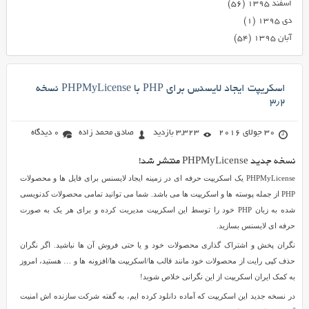
اسفند ۱۳۹۵
(۵۶)
دی ۱۳۹۵
(۱)
آبان ۱۳۹۵
(۵۴)
اسکریپت ایجاد لایسنس برای PHP با PHPMyLicense نسخه
۳٫۲
30 جولای 2016
3,323 بازدید
صادق محمد زاده
0 دیدگاه
نسخه جدید PHPMyLicense منتشر شد!
PHPMyLicense یک اسکریپت حرفه ای در زمینه ایجاد لایسنس برای فایل ها و محصولات
PHP از جمله پوسته ها و اسکریپت ها می باشد. شما می توانید تمامی محصولات کدنویسی
شده به زبان PHP خود را توسط این اسکریپت مدیریت کرده و برای هر یک به صورت
حرفه ای لایسنس بسازید.
نگران پخش و اشتراک گذاری محصولات خود و یا حتی فروش آن ها نباشید. اگر نگران
حذف کپی رایت از محصولات خود مانند قالب ها/اسکریپت ها/افزونه ها و … هستید، امروز
به کمک ایران اسکریپت از این نگرانی خلاص شوید!
در نسخه جدید این اسکریپت که آماده دانلود کرده ایم، به گفته شرکت سازنده اش امنیت