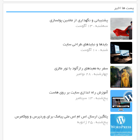
پست ها اخیر
پشتیبانی و نگهداری از ماشین پولسازی
سه‌شنبه ، 13 آگوست
بایدها و نبایدهای طراحی سایت
شنبه ، 10 آگوست
سفر به معبدهای رازآلود با تور مالزی
چهارشنبه ، 28 نوامبر
آموزش راه اندازی سایت بر روی هاست
پنج‌شنبه ، 13 سپتامبر
پلاگین ارسال اس ام اس ملی پیامک برای وردپرس و ووکامرس
پنج‌شنبه ، 25 ژانویه