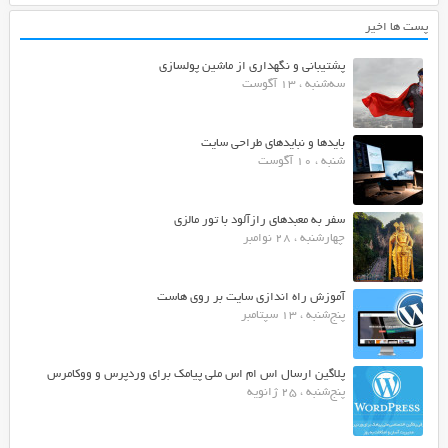
پست ها اخیر
پشتیبانی و نگهداری از ماشین پولسازی
سه‌شنبه ، 13 آگوست
بایدها و نبایدهای طراحی سایت
شنبه ، 10 آگوست
سفر به معبدهای رازآلود با تور مالزی
چهارشنبه ، 28 نوامبر
آموزش راه اندازی سایت بر روی هاست
پنج‌شنبه ، 13 سپتامبر
پلاگین ارسال اس ام اس ملی پیامک برای وردپرس و ووکامرس
پنج‌شنبه ، 25 ژانویه