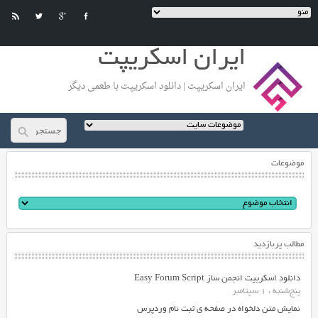
ایران اسکریپت
ایران اسکریپت | دانلود اسکریپت با طعمی دیگر
موضوعات
مطالب پربازدید
دانلود اسکریپت انجمن ساز Easy Forum Script
پنج‌شنبه ، 1 سپتامبر
نمایش متن دلخواه در صفحه ی ثبت نام وردپرس