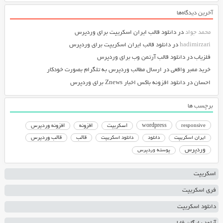
آخرین دیدگاه‌ها
محمد جواد
در
دانلود قالب ایران اسکریپت برای وردپرس
hadimirzari
در
دانلود قالب ایران اسکریپت برای وردپرس
فلزیاب
در
دانلود قالب آرتمن وب برای وردپرس
خرید ممبر واقعی
در
ارسال مطالب وردپرس به تلگرام بصورت خودکار
احسان
در
دانلود افزونه باکس اخبار Znews برای وردپرس
برچسب ها
responsive
wordpress
اسکریپت
افزونه
افزونه وردپرس
دانلود اسکریپت
قالب
قالب وردپرس
ایران اسکریپت
دانلود
وردپرس
پوسته وردپرس
اسکریپت
فری اسکریپت
دانلود اسکریپت