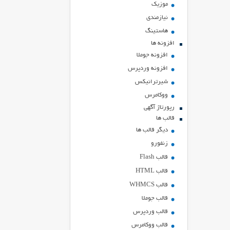
موزیک
نیازمندی
هاستينگ
افزونه ها
افزونه جوملا
افزونه وردپرس
شیرترانیکس
ووکامرس
رپورتاژ آگهی
قالب ها
دیگر قالب ها
زنفورو
قالب Flash
قالب HTML
قالب WHMCS
قالب جوملا
قالب وردپرس
قالب ووکامرس