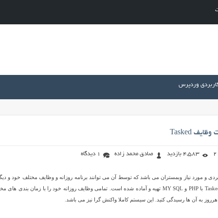
ت
کاربردی وردپرس
یف Tasked
4,583 بازدید
صادق محمد زاده
1 دیدگاه
 کاربردی و مورد نیاز وبمستران می باشد که توسط آن می توانند برنامه روزانه و وظایف مختلف خود و دیگ
را کنترل کنند. اسکریپت Tasked با PHP و MY SQL تهیه و آماده شده است. تمامی وظایف روزانه خود را با زمان بندی های 
هرروز به آن ها رسیدگی کنید. این سیستم کاملا واکنش گرا نیز می باشد.