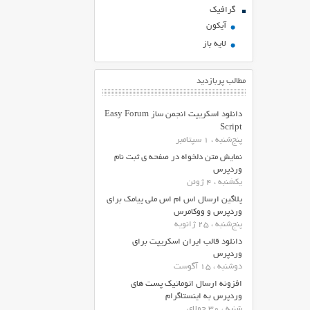
گرافیک
آیکون
لایه باز
مطالب پربازدید
دانلود اسکریپت انجمن ساز Easy Forum
Script
پنج‌شنبه ، 1 سپتامبر
نمایش متن دلخواه در صفحه ی ثبت نام
وردپرس
یکشنبه ، 4 ژوئن
پلاگین ارسال اس ام اس ملی پیامک برای
وردپرس و ووکامرس
پنج‌شنبه ، 25 ژانویه
دانلود قالب ایران اسکریپت برای
وردپرس
دوشنبه ، 15 آگوست
افزونه ارسال اتوماتیک پست های
وردپرس به اینستاگرام
شنبه ، 30 جولای