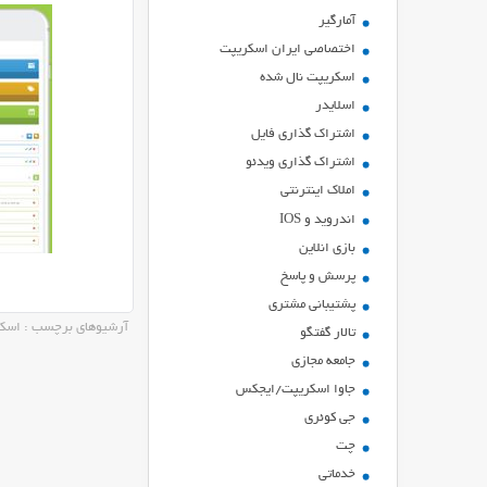
آمارگیر
اختصاصی ایران اسکریپت
اسکریپت نال شده
اسلایدر
اشتراك گذاري فايل
اشتراک گذاری ویدئو
املاک اینترنتی
اندروید و IOS
بازي انلاين
پرسش و پاسخ
پشتیبانی مشتری
آرشیوهای برچسب : اسکر
تالار گفتگو
جامعه مجازی
جاوا اسکریپت/ایجکس
جی کوئری
چت
خدماتی