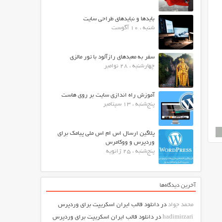
بایدها و نبایدهای طراحی سایت
شنبه ، 10 آگوست
سفر به معبدهای رازآلود با تور مالزی
چهارشنبه ، 28 نوامبر
آموزش راه اندازی سایت بر روی هاست
پنج‌شنبه ، 13 سپتامبر
پلاگین ارسال اس ام اس ملی پیامک برای
وردپرس و ووکامرس
پنج‌شنبه ، 25 ژانویه
آخرین دیدگاه‌ها
محمد جواد
در
دانلود قالب ایران اسکریپت برای وردپرس
hadimirzari
در
دانلود قالب ایران اسکریپت برای وردپرس