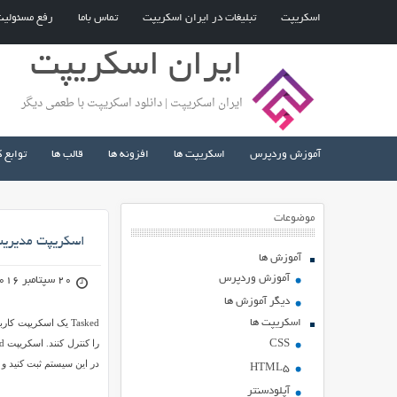
اسکریپت
تبلیغات در ایران اسکریپت
تماس باما
رفع مسئولی
ایران اسکریپت
ایران اسکریپت | دانلود اسکریپت با طعمی دیگر
آموزش وردپرس
اسکریپت ها
افزونه ها
قالب ها
توابع 
موضوعات
اسکریپت مدیریت وظا
آموزش ها
آموزش وردپرس
20 سپتامبر 2016
دیگر آموزش ها
اسکریپت ها
Tasked یک اسکریپت
CSS
در این سیستم ثبت کنید و 
HTML5
آپلودسنتر