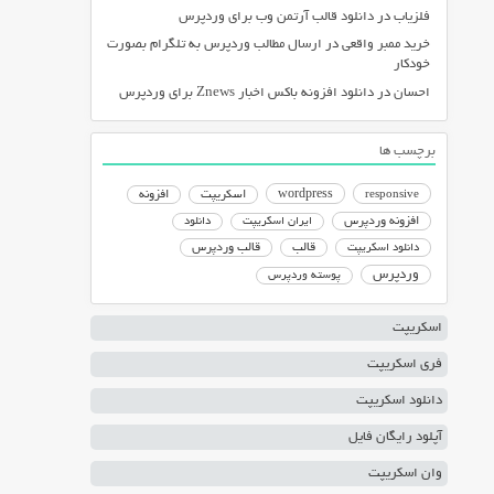
فلزیاب
در
دانلود قالب آرتمن وب برای وردپرس
خرید ممبر واقعی
در
ارسال مطالب وردپرس به تلگرام بصورت
خودکار
احسان
در
دانلود افزونه باکس اخبار Znews برای وردپرس
برچسب ها
responsive
wordpress
اسکریپت
افزونه
افزونه وردپرس
ایران اسکریپت
دانلود
دانلود اسکریپت
قالب
قالب وردپرس
وردپرس
پوسته وردپرس
اسکریپت
فری اسکریپت
دانلود اسکریپت
آپلود رایگان فایل
وان اسکریپت