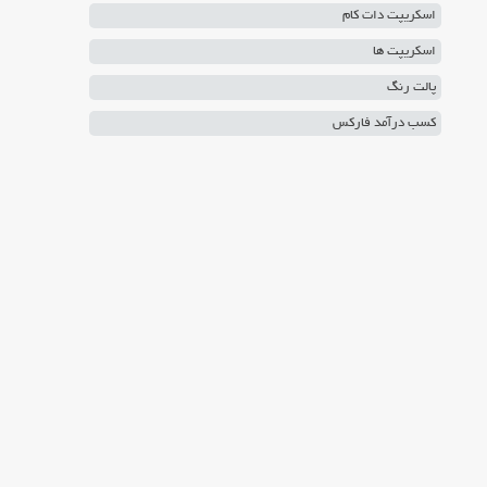
اسکریپت دات کام
اسکریپت ها
پالت رنگ
کسب درآمد فارکس