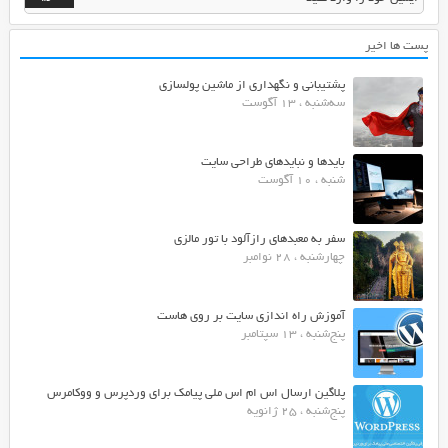
پست ها اخیر
پشتیبانی و نگهداری از ماشین پولسازی
سه‌شنبه ، 13 آگوست
بایدها و نبایدهای طراحی سایت
شنبه ، 10 آگوست
سفر به معبدهای رازآلود با تور مالزی
چهارشنبه ، 28 نوامبر
آموزش راه اندازی سایت بر روی هاست
پنج‌شنبه ، 13 سپتامبر
پلاگین ارسال اس ام اس ملی پیامک برای وردپرس و ووکامرس
پنج‌شنبه ، 25 ژانویه