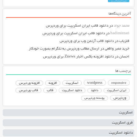
آخرین دیدگاه‌ها
محمد جواد
در
دانلود قالب ایران اسکریپت برای وردپرس
hadimirzari
در
دانلود قالب ایران اسکریپت برای وردپرس
فلزیاب
در
دانلود قالب آرتمن وب برای وردپرس
خرید ممبر واقعی
در
ارسال مطالب وردپرس به تلگرام بصورت خودکار
احسان
در
دانلود افزونه باکس اخبار Znews برای وردپرس
برچسب ها
responsive
wordpress
اسکریپت
افزونه
افزونه وردپرس
دانلود اسکریپت
قالب
قالب وردپرس
ایران اسکریپت
دانلود
وردپرس
پوسته وردپرس
اسکریپت
فری اسکریپت
دانلود اسکریپت