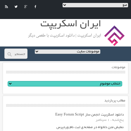
ایران اسکریپت
ایران اسکریپت | دانلود اسکریپت با طعمی دیگر
موضوعات
مطالب پربازدید
دانلود اسکریپت انجمن ساز Easy Forum Script
پنج‌شنبه ، 1 سپتامبر
نمایش متن دلخواه در صفحه ی ثبت نام وردپرس