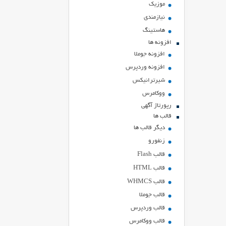
موزیک
نیازمندی
هاستينگ
افزونه ها
افزونه جوملا
افزونه وردپرس
شیرترانیکس
ووکامرس
رپورتاژ آگهی
قالب ها
دیگر قالب ها
زنفورو
قالب Flash
قالب HTML
قالب WHMCS
قالب جوملا
قالب وردپرس
قالب ووکامرس