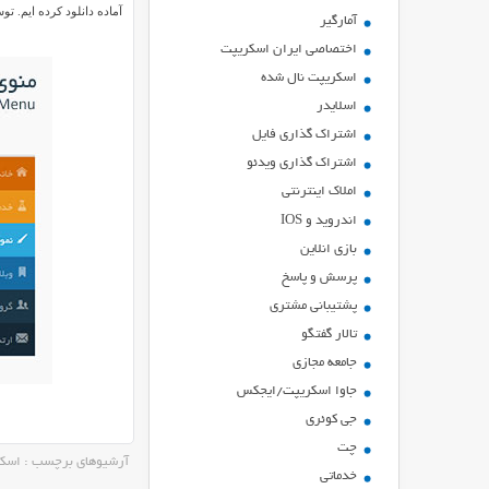
آماده دانلود کرده ایم. تو
آمارگیر
اختصاصی ایران اسکریپت
اسکریپت نال شده
اسلایدر
اشتراك گذاري فايل
اشتراک گذاری ویدئو
املاک اینترنتی
اندروید و IOS
بازي انلاين
پرسش و پاسخ
پشتیبانی مشتری
تالار گفتگو
جامعه مجازی
جاوا اسکریپت/ایجکس
جی کوئری
چت
آرشیوهای برچسب : اسکریپ
خدماتی