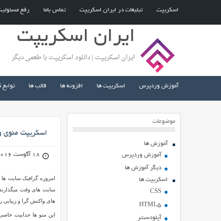
اسکریپت
تبلیغات در ایران اسکریپت
تماس باما
رفع مسئولی
ایران اسکریپت
ایران اسکریپت | دانلود اسکریپت با طعمی دیگر
آموزش وردپرس
اسکریپت ها
افزونه ها
قالب ها
توابع 
موضوعات
اسکریپت منوی و
آموزش ها
18 آگوست 2016
آموزش وردپرس
دیگر آموزش ها
امروزه گرافیک سایت ها 
اسکریپت ها
سایت های وقت میگذارند ک
CSS
های واکنش گرا و زیبایی ر
HTML5
این منو ها جذابیت خاصی
آپلودسنتر