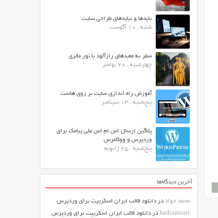
بایدها و نبایدهای طراحی سایت
شنبه ، 10 آگوست
سفر به معبدهای رازآلود با تور مالزی
چهارشنبه ، 28 نوامبر
آموزش راه اندازی سایت بر روی هاست
پنج‌شنبه ، 13 سپتامبر
پلاگین ارسال اس ام اس ملی پیامک برای
وردپرس و ووکامرس
پنج‌شنبه ، 25 ژانویه
آخرین دیدگاه‌ها
محمد جواد
در
دانلود قالب ایران اسکریپت برای وردپرس
hadimirzari
در
دانلود قالب ایران اسکریپت برای وردپرس