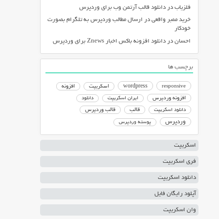
فلزیاب
در
دانلود قالب آرتمن وب برای وردپرس
خرید ممبر واقعی
در
ارسال مطالب وردپرس به تلگرام بصورت
خودکار
احسان
در
دانلود افزونه باکس اخبار Znews برای وردپرس
برچسب ها
responsive
wordpress
اسکریپت
افزونه
افزونه وردپرس
ایران اسکریپت
دانلود
دانلود اسکریپت
قالب
قالب وردپرس
وردپرس
پوسته وردپرس
اسکریپت
فری اسکریپت
دانلود اسکریپت
آپلود رایگان فایل
وان اسکریپت