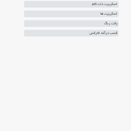
اسکریپت دات کام
اسکریپت ها
پالت رنگ
کسب درآمد فارکس