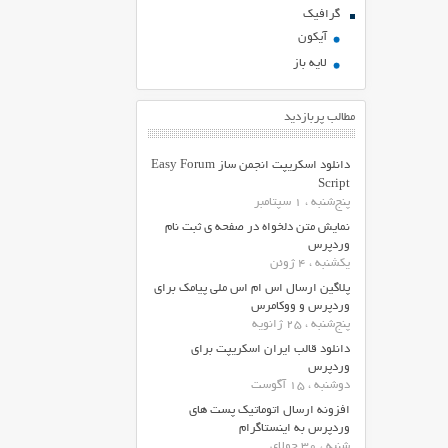
گرافیک
آیکون
لایه باز
مطالب پربازدید
دانلود اسکریپت انجمن ساز Easy Forum
Script
پنج‌شنبه ، 1 سپتامبر
نمایش متن دلخواه در صفحه ی ثبت نام
وردپرس
یکشنبه ، 4 ژوئن
پلاگین ارسال اس ام اس ملی پیامک برای
وردپرس و ووکامرس
پنج‌شنبه ، 25 ژانویه
دانلود قالب ایران اسکریپت برای
وردپرس
دوشنبه ، 15 آگوست
افزونه ارسال اتوماتیک پست های
وردپرس به اینستاگرام
شنبه ، 30 جولای