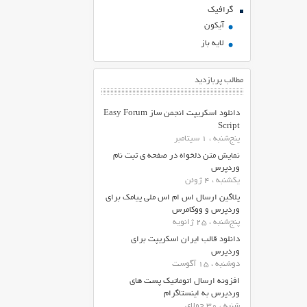
گرافیک
آیکون
لایه باز
مطالب پربازدید
دانلود اسکریپت انجمن ساز Easy Forum
Script
پنج‌شنبه ، 1 سپتامبر
نمایش متن دلخواه در صفحه ی ثبت نام
وردپرس
یکشنبه ، 4 ژوئن
پلاگین ارسال اس ام اس ملی پیامک برای
وردپرس و ووکامرس
پنج‌شنبه ، 25 ژانویه
دانلود قالب ایران اسکریپت برای
وردپرس
دوشنبه ، 15 آگوست
افزونه ارسال اتوماتیک پست های
وردپرس به اینستاگرام
شنبه ، 30 جولای