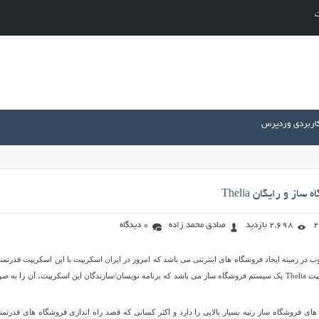
ت
کاربردی وردپرس
ز و رایگان Thelia
2,698 بازدید
صادق محمد زاده
0 دیدگاه
حت وب در زمینه ایجاد فروشگاه های اینترنتی می باشد که امروز در ایران اسکریپت با این اسکریپت قدرتمند
خدمت شماهستیم. اسکریپت Thelia یک سیستم فروشگاه ساز می باشد که برنامه نویسان/سازندگان این اسکریپت، آن را به 
ریپت های فروشگاه ساز رتبه بسیار بالایی را دارد و اکثر کسانی که قصد راه اندازی فروشگاه های قدرتمند