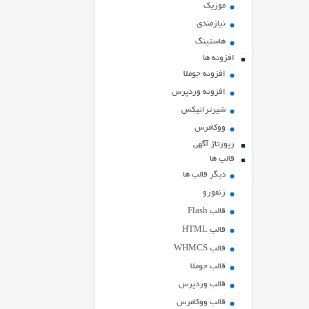
موزیک
نیازمندی
هاستينگ
افزونه ها
افزونه جوملا
افزونه وردپرس
شیرترانیکس
ووکامرس
رپورتاژ آگهی
قالب ها
دیگر قالب ها
زنفورو
قالب Flash
قالب HTML
قالب WHMCS
قالب جوملا
قالب وردپرس
قالب ووکامرس