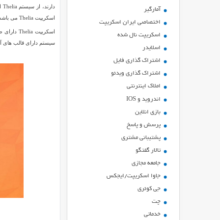
دا
آمارگیر
اسکریپت Thelia می باشد.
اختصاصی ایران اسکریپت
اسکریپت a
اسکریپت نال شده
سیستم دارای قالب های آماده بسیاری می باشد که 
اسلایدر
اشتراك گذاري فايل
اشتراک گذاری ویدئو
املاک اینترنتی
اندروید و IOS
بازي انلاين
پرسش و پاسخ
پشتیبانی مشتری
تالار گفتگو
جامعه مجازی
جاوا اسکریپت/ایجکس
جی کوئری
چت
خدماتی