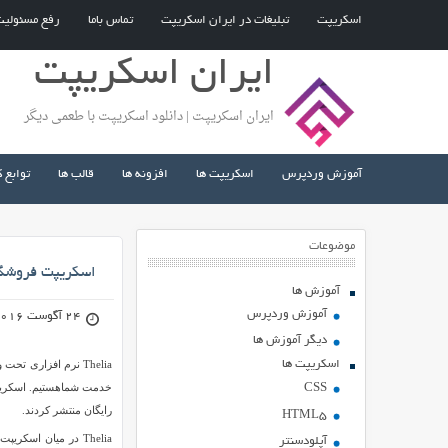
اسکریپت
تبلیغات در ایران اسکریپت
تماس باما
رفع مسئولی
ایران اسکریپت
ایران اسکریپت | دانلود اسکریپت با طعمی دیگر
آموزش وردپرس
اسکریپت ها
افزونه ها
قالب ها
توابع 
موضوعات
اسکریپت فروشگاه سا
آموزش ها
آموزش وردپرس
24 آگوست 2016
دیگر آموزش ها
اسکریپت ها
Thelia نرم افزاری ت
CSS
رایگان منتشر کردند.
HTML5
Thelia در میان اسک
آپلودسنتر