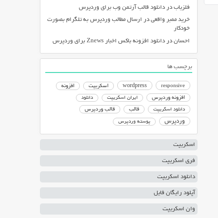
فلزیاب
در
دانلود قالب آرتمن وب برای وردپرس
خرید ممبر واقعی
در
ارسال مطالب وردپرس به تلگرام بصورت
خودکار
احسان
در
دانلود افزونه باکس اخبار Znews برای وردپرس
برچسب ها
responsive
wordpress
اسکریپت
افزونه
افزونه وردپرس
ایران اسکریپت
دانلود
دانلود اسکریپت
قالب
قالب وردپرس
وردپرس
پوسته وردپرس
اسکریپت
فری اسکریپت
دانلود اسکریپت
آپلود رایگان فایل
وان اسکریپت