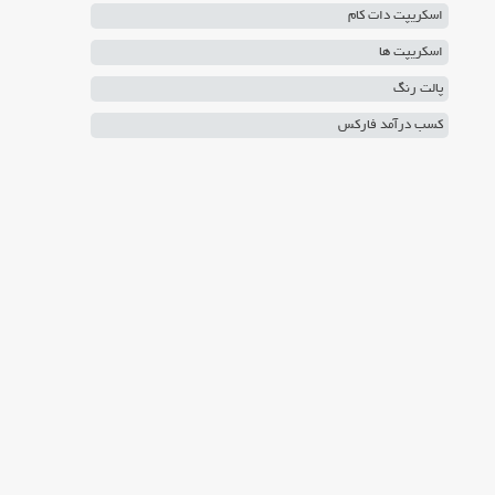
اسکریپت دات کام
اسکریپت ها
پالت رنگ
کسب درآمد فارکس