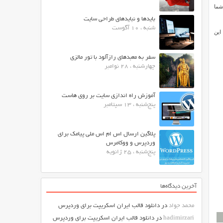
 شما
بایدها و نبایدهای طراحی سایت
شنبه ، 10 آگوست
 این
سفر به معبدهای رازآلود با تور مالزی
چهارشنبه ، 28 نوامبر
آموزش راه اندازی سایت بر روی هاست
پنج‌شنبه ، 13 سپتامبر
پلاگین ارسال اس ام اس ملی پیامک برای
وردپرس و ووکامرس
پنج‌شنبه ، 25 ژانویه
آخرین دیدگاه‌ها
محمد جواد
در
دانلود قالب ایران اسکریپت برای وردپرس
hadimirzari
در
دانلود قالب ایران اسکریپت برای وردپرس