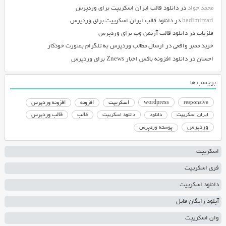
محمد جواد
در
دانلود قالب ایران اسکریپت برای وردپرس
hadimirzari
در
دانلود قالب ایران اسکریپت برای وردپرس
فلزیاب
در
دانلود قالب آرتمن وب برای وردپرس
خرید ممبر واقعی
در
ارسال مطالب وردپرس به تلگرام بصورت خودکار
احسان
در
دانلود افزونه باکس اخبار Znews برای وردپرس
برچسب ها
responsive
wordpress
اسکریپت
افزونه
افزونه وردپرس
دانلود اسکریپت
قالب
قالب وردپرس
ایران اسکریپت
دانلود
وردپرس
پوسته وردپرس
اسکریپت
فری اسکریپت
دانلود اسکریپت
آپلود رایگان فایل
وان اسکریپت