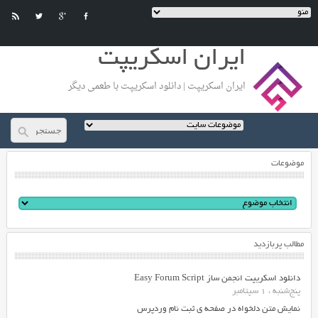
ایران اسکریپت
ایران اسکریپت | دانلود اسکریپت با طعمی دیگر
موضوعات
مطالب پربازدید
دانلود اسکریپت انجمن ساز Easy Forum Script
پنج‌شنبه ، 1 سپتامبر
نمایش متن دلخواه در صفحه ی ثبت نام وردپرس