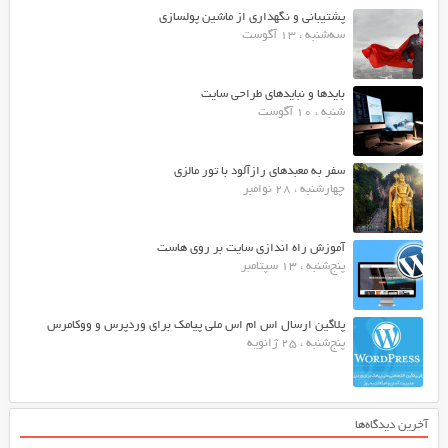
پشتیبانی و نگهداری از ماشین پولسازی
سه‌شنبه ، 13 آگوست
بایدها و نبایدهای طراحی سایت
شنبه ، 10 آگوست
سفر به معبدهای رازآلود با تور مالزی
چهارشنبه ، 28 نوامبر
آموزش راه اندازی سایت بر روی هاست
پنج‌شنبه ، 13 سپتامبر
پلاگین ارسال اس ام اس ملی پیامک برای وردپرس و ووکامرس
پنج‌شنبه ، 25 ژانویه
آخرین دیدگاه‌ها