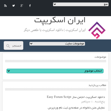
ایران اسکریپت
ایران اسکریپت | دانلود اسکریپت با طعمی دیگر
موضوعات
مطالب پربازدید
دانلود اسکریپت انجمن ساز Easy Forum Script
پنج‌شنبه ، 1 سپتامبر
نمایش متن دلخواه در صفحه ی ثبت نام وردپرس