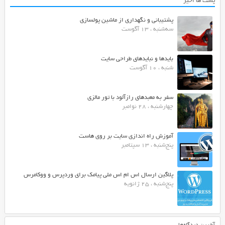
پست ها اخیر
پشتیبانی و نگهداری از ماشین پولسازی
سه‌شنبه ، 13 آگوست
بایدها و نبایدهای طراحی سایت
شنبه ، 10 آگوست
سفر به معبدهای رازآلود با تور مالزی
چهارشنبه ، 28 نوامبر
آموزش راه اندازی سایت بر روی هاست
پنج‌شنبه ، 13 سپتامبر
پلاگین ارسال اس ام اس ملی پیامک برای وردپرس و ووکامرس
پنج‌شنبه ، 25 ژانویه