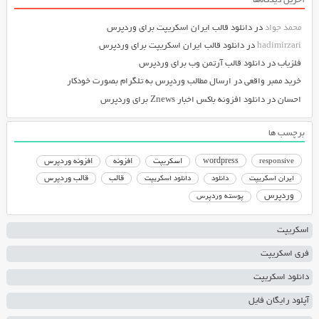
آخرین دیدگاه‌ها
محمد جواد
در
دانلود قالب ایران اسکریپت برای وردپرس
hadimirzari
در
دانلود قالب ایران اسکریپت برای وردپرس
فلزیاب
در
دانلود قالب آرتمن وب برای وردپرس
خرید ممبر واقعی
در
ارسال مطالب وردپرس به تلگرام بصورت خودکار
احسان
در
دانلود افزونه باکس اخبار Znews برای وردپرس
برچسب ها
responsive
wordpress
اسکریپت
افزونه
افزونه وردپرس
دانلود اسکریپت
قالب
قالب وردپرس
ایران اسکریپت
دانلود
وردپرس
پوسته وردپرس
اسکریپت
فری اسکریپت
دانلود اسکریپت
آپلود رایگان فایل