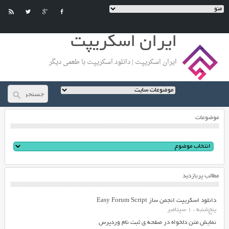
ایران اسکریپت
ایران اسکریپت | دانلود اسکریپت با طعمی دیگر
موضوعات
مطالب پربازدید
دانلود اسکریپت انجمن ساز Easy Forum Script
پنج‌شنبه ، 1 سپتامبر
نمایش متن دلخواه در صفحه ی ثبت نام وردپرس