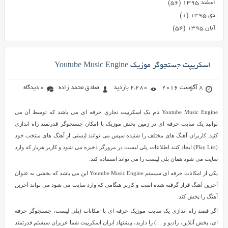
اسفند ۱۳۹۵
(۵۶)
دی ۱۳۹۵
(۱)
آبان ۱۳۹۵
(۵۴)
اسکریپت جستجوگر موزیک Youtube Music Engine
8 آگوست 2016
2,280 بازدید
صادق محمد زاده
0 دیدگاه
Youtube Music Engine نام یک اسکریپت تجاری حرفه ای می باشد که توسط آن می
توانید یک سایت حرفه ای در زمین پخش موزیک با امکان جستجوگر قدرتمند راه اندازی
کنید. کاربران آهنگ های مختلف را شنیده سپس می توانند لیستی از آهنگ های منتخب خود
(Play List) ایجاد کنند.اطلاعات پلی لیست در مرورگر ذخیره می شود و کاربر هربار که وارد
سایت می شود همان پلی لیست را می تواند استفاده کند.
یکی از امکانات حرفه ای سیستم Youtube Music Engine این می باشد که بخشی به عنوان
آخرین آهنگ قرار گرفته شده است و کاربر هنگامی که وارد سایت می شود می تواند آخرین
آهنگ را پخش کند.
اگر قصد راه اندازی یک سایت موزیک حرفه ای با امکانات (پلی لیست، جستجوگر حرفه
ای، پخش آنلاین، رادیو و …) را دارید، پیشنهاد ایران اسکریپت شما عزیزان سیستم قدرتمند