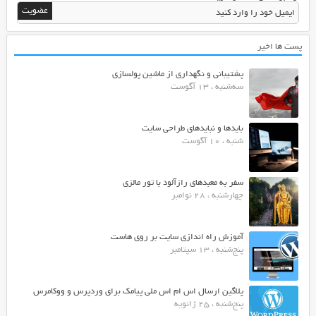
پست ها اخیر
پشتیبانی و نگهداری از ماشین پولسازی
سه‌شنبه ، 13 آگوست
بایدها و نبایدهای طراحی سایت
شنبه ، 10 آگوست
سفر به معبدهای رازآلود با تور مالزی
چهارشنبه ، 28 نوامبر
آموزش راه اندازی سایت بر روی هاست
پنج‌شنبه ، 13 سپتامبر
پلاگین ارسال اس ام اس ملی پیامک برای وردپرس و ووکامرس
پنج‌شنبه ، 25 ژانویه