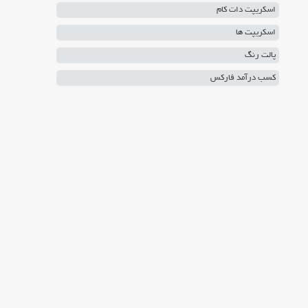
اسکریپت دات کام
اسکریپت ها
پالت رنگ
کسب درآمد فارکس