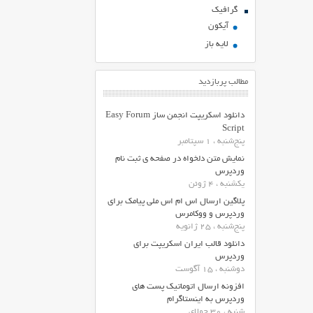
گرافیک
آیکون
لایه باز
مطالب پربازدید
دانلود اسکریپت انجمن ساز Easy Forum
Script
پنج‌شنبه ، 1 سپتامبر
نمایش متن دلخواه در صفحه ی ثبت نام
وردپرس
یکشنبه ، 4 ژوئن
پلاگین ارسال اس ام اس ملی پیامک برای
وردپرس و ووکامرس
پنج‌شنبه ، 25 ژانویه
دانلود قالب ایران اسکریپت برای
وردپرس
دوشنبه ، 15 آگوست
افزونه ارسال اتوماتیک پست های
وردپرس به اینستاگرام
شنبه ، 30 جولای