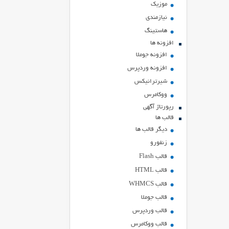
موزیک
نیازمندی
هاستينگ
افزونه ها
افزونه جوملا
افزونه وردپرس
شیرترانیکس
ووکامرس
رپورتاژ آگهی
قالب ها
دیگر قالب ها
زنفورو
قالب Flash
قالب HTML
قالب WHMCS
قالب جوملا
قالب وردپرس
قالب ووکامرس