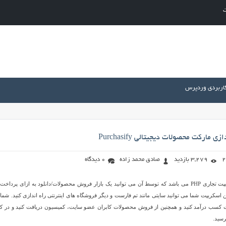
ت
کاربردی وردپرس
 مارکت محصولات دیجیتالی Purchasify
3,279 بازدید
صادق محمد زاده
0 دیدگاه
Purchasify نام یک اسکریپت تجاری PHP می باشد که توسط آن می توانید یک بازار فروش محصولات/دانلود به ازای پرداخ
ن اسکریپت شما می توانید سایتی مانند تم فارست و دیگر فروشگاه های اینترنتی راه اندازی کنید. شما
 کسب درآمد کنید و همچنین از فروش محصولات کابران عضو سایت، کمیسیون دریافت کنید و در کو
رسید.