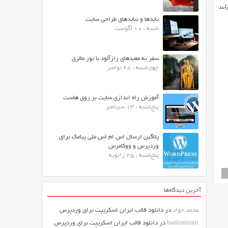
نند
بایدها و نبایدهای طراحی سایت
شنبه ، 10 آگوست
سفر به معبدهای رازآلود با تور مالزی
چهارشنبه ، 28 نوامبر
آموزش راه اندازی سایت بر روی هاست
پنج‌شنبه ، 13 سپتامبر
پلاگین ارسال اس ام اس ملی پیامک برای
وردپرس و ووکامرس
پنج‌شنبه ، 25 ژانویه
آخرین دیدگاه‌ها
محمد جواد
در
دانلود قالب ایران اسکریپت برای وردپرس
hadimirzari
در
دانلود قالب ایران اسکریپت برای وردپرس