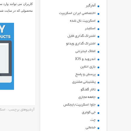
کاربران می توانند وارد 
آمارگیر
محصولی که در سایت شما ب
اختصاصی ایران اسکریپت
اسکریپت نال شده
اسلایدر
اشتراك گذاري فايل
اشتراک گذاری ویدئو
املاک اینترنتی
اندروید و IOS
بازي انلاين
پرسش و پاسخ
پشتیبانی مشتری
تالار گفتگو
جامعه مجازی
جاوا اسکریپت/ایجکس
آرشیوهای برچسب : اسک
جی کوئری
چت
خدماتی