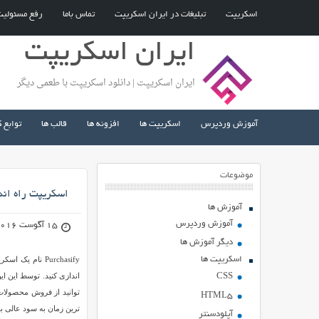
اسکریپت
تبلیغات در ایران اسکریپت
تماس باما
رفع مسئولی
ایران اسکریپت
ایران اسکریپت | دانلود اسکریپت با طعمی دیگر
آموزش وردپرس
اسکریپت ها
افزونه ها
قالب ها
توابع 
موضوعات
اسکریپت راه اندازی
آموزش ها
آموزش وردپرس
15 آگوست 2016
دیگر آموزش ها
اسکریپت ها
اندازی کنید. توسط این ای
CSS
توانید از فروش محصولات
HTML5
ترین زمان به سود عالی ب
آپلودسنتر