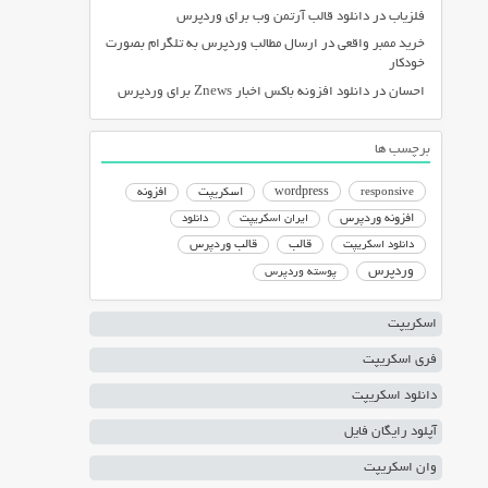
فلزیاب
در
دانلود قالب آرتمن وب برای وردپرس
خرید ممبر واقعی
در
ارسال مطالب وردپرس به تلگرام بصورت
خودکار
احسان
در
دانلود افزونه باکس اخبار Znews برای وردپرس
برچسب ها
responsive
wordpress
اسکریپت
افزونه
افزونه وردپرس
ایران اسکریپت
دانلود
دانلود اسکریپت
قالب
قالب وردپرس
وردپرس
پوسته وردپرس
اسکریپت
فری اسکریپت
دانلود اسکریپت
آپلود رایگان فایل
وان اسکریپت