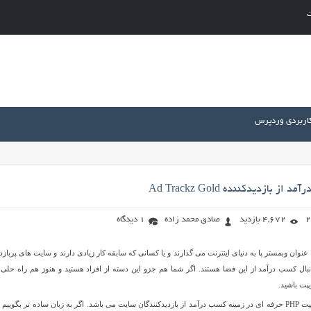
ت
کاربردی وردپرس
 بازدیدکننده Ad Trackz Gold
4,672 بازدید
صادق محمد زاده
1 دیدگاه
نوان وبمستر پا به دنیای اینترنت می گذارند و یا کسانی که سابقه کار زیادی دارند و سایت های پربازدی
نبال کسب درآمد از این فضا هستند. اگر شما هم جزو این دسته از افراد هستید و هنوز هم راه حلی پ
پت باشید.
Ad Trackz نام یک اسکریپت PHP حرفه ای در زمینه کسب درآمد از بازدیدکنندگان سایت می باشد. اگر به زبان ساده تر بگوییم