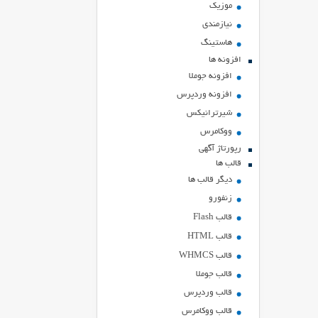
موزیک
نیازمندی
هاستينگ
افزونه ها
افزونه جوملا
افزونه وردپرس
شیرترانیکس
ووکامرس
رپورتاژ آگهی
قالب ها
دیگر قالب ها
زنفورو
قالب Flash
قالب HTML
قالب WHMCS
قالب جوملا
قالب وردپرس
قالب ووکامرس