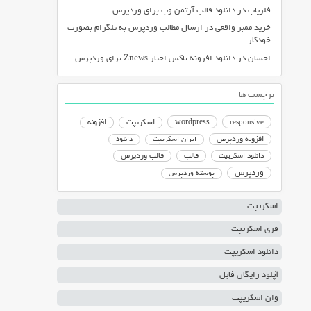
فلزیاب
در
دانلود قالب آرتمن وب برای وردپرس
خرید ممبر واقعی
در
ارسال مطالب وردپرس به تلگرام بصورت
خودکار
احسان
در
دانلود افزونه باکس اخبار Znews برای وردپرس
برچسب ها
responsive
wordpress
اسکریپت
افزونه
افزونه وردپرس
ایران اسکریپت
دانلود
دانلود اسکریپت
قالب
قالب وردپرس
وردپرس
پوسته وردپرس
اسکریپت
فری اسکریپت
دانلود اسکریپت
آپلود رایگان فایل
وان اسکریپت