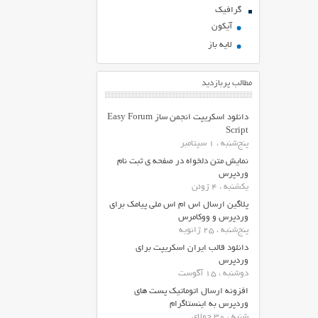
گرافیک
آیکون
لایه باز
مطالب پربازدید
دانلود اسکریپت انجمن ساز Easy Forum
Script
پنج‌شنبه ، 1 سپتامبر
نمایش متن دلخواه در صفحه ی ثبت نام
وردپرس
یکشنبه ، 4 ژوئن
پلاگین ارسال اس ام اس ملی پیامک برای
وردپرس و ووکامرس
پنج‌شنبه ، 25 ژانویه
دانلود قالب ایران اسکریپت برای
وردپرس
دوشنبه ، 15 آگوست
افزونه ارسال اتوماتیک پست های
وردپرس به اینستاگرام
شنبه ، 30 جولای