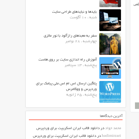
لغی
بایدها و نبایدهای طراحی سایت
شنبه ، 10 آگوست
سفر به معبدهای رازآلود با تور مالزی
چهارشنبه ، 28 نوامبر
آموزش راه اندازی سایت بر روی هاست
پنج‌شنبه ، 13 سپتامبر
پلاگین ارسال اس ام اس ملی پیامک برای
وردپرس و ووکامرس
پنج‌شنبه ، 25 ژانویه
آخرین دیدگاه‌ها
محمد جواد
در
دانلود قالب ایران اسکریپت برای وردپرس
hadimirzari
در
دانلود قالب ایران اسکریپت برای وردپرس