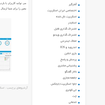
می توانید کاربران یا باز
آمارگیر
معین را برای شما ارسال 
اختصاصی ایران اسکریپت
اسکریپت نال شده
اسلایدر
اشتراك گذاري فايل
اشتراک گذاری ویدئو
املاک اینترنتی
اندروید و IOS
بازي انلاين
پرسش و پاسخ
پشتیبانی مشتری
تالار گفتگو
جامعه مجازی
جاوا اسکریپت/ایجکس
آرشیوهای برچسب : اسکری
جی کوئری
چت
خدماتی