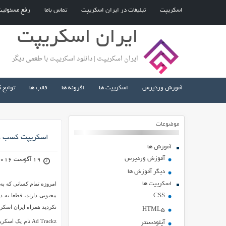
اسکریپت
تبلیغات در ایران اسکریپت
تماس باما
رفع مسئولی
ایران اسکریپت
ایران اسکریپت | دانلود اسکریپت با طعمی دیگر
آموزش وردپرس
اسکریپت ها
افزونه ها
قالب ها
توابع 
موضوعات
اسکریپت کسب درآمد از
آموزش ها
آموزش وردپرس
19 آگوست 2016
دیگر آموزش ها
اسکریپت ها
امروزه تمام کسانی که به ع
محبوبی دارند، قطعا به د
CSS
نکردید همراه ایران اسکری
HTML5
آپلودسنتر