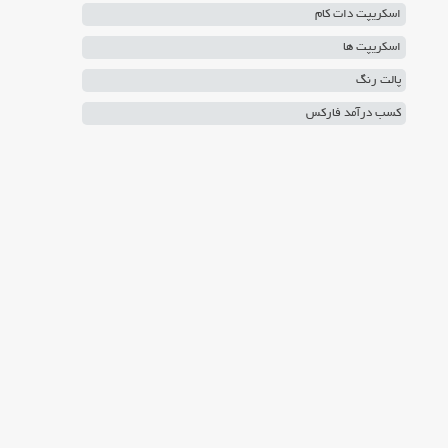
اسکریپت دات کام
اسکریپت ها
پالت رنگ
کسب درآمد فارکس