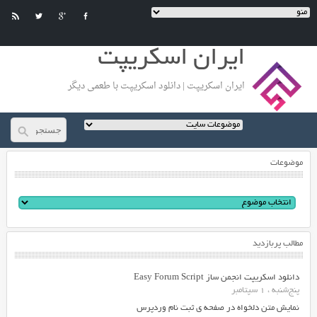
ایران اسکریپت
ایران اسکریپت | دانلود اسکریپت با طعمی دیگر
موضوعات
مطالب پربازدید
دانلود اسکریپت انجمن ساز Easy Forum Script
پنج‌شنبه ، 1 سپتامبر
نمایش متن دلخواه در صفحه ی ثبت نام وردپرس