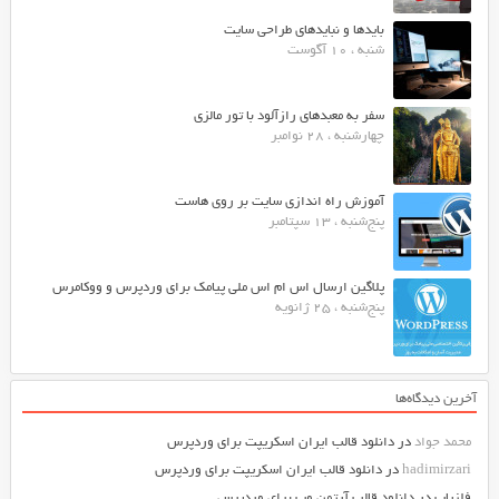
بایدها و نبایدهای طراحی سایت
شنبه ، 10 آگوست
سفر به معبدهای رازآلود با تور مالزی
چهارشنبه ، 28 نوامبر
آموزش راه اندازی سایت بر روی هاست
پنج‌شنبه ، 13 سپتامبر
پلاگین ارسال اس ام اس ملی پیامک برای وردپرس و ووکامرس
پنج‌شنبه ، 25 ژانویه
آخرین دیدگاه‌ها
محمد جواد
در
دانلود قالب ایران اسکریپت برای وردپرس
hadimirzari
در
دانلود قالب ایران اسکریپت برای وردپرس
فلزیاب
در
دانلود قالب آرتمن وب برای وردپرس