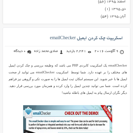
اسفند ۱۳۹۵
(۵۶)
دی ۱۳۹۵
(۱)
آبان ۱۳۹۵
(۵۴)
اسکریپت چک کردن ایمیل emailChecker
9 آگوست 2016
2,241 بازدید
صادق محمد زاده
0 دیدگاه
emailChecker یک اسکریپت کابردی PHP می باشد که وظیفه بررسی و چک کردن ایمیل
های مختلف را بر عهده دارد. شما توسط اسکریپت emailChecker می توانید از صحت
ایمیل ها با خبر شوید. این سیستم امکان ثبت ایمیل ها را به صورت تکی و گروهی نیز فراهم
کرده است. شما می توانید چندین ایمیل را وارد کرده و همزمان مورد بررسی قرار دهید.
دیگر نگران ارسال پیام به ایمیل های باطله نباشید!