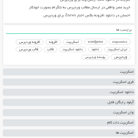
خرید ممبر واقعی
در
ارسال مطالب وردپرس به تلگرام بصورت خودکار
احسان
در
دانلود افزونه باکس اخبار Znews برای وردپرس
برچسب ها
responsive
wordpress
اسکریپت
افزونه
افزونه وردپرس
دانلود اسکریپت
قالب
قالب وردپرس
ایران اسکریپت
دانلود
وردپرس
پوسته وردپرس
اسکریپت
فری اسکریپت
دانلود اسکریپت
آپلود رایگان فایل
وان اسکریپت
اسکریپت دات کام
اسکریپت ها