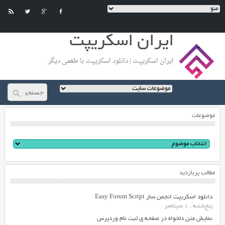
ایران اسکریپت
ایران اسکریپت | دانلود اسکریپت با طعمی دیگر
موضوعات
مطالب پربازدید
دانلود اسکریپت انجمن ساز Easy Forum Script
پنج‌شنبه ، 1 سپتامبر
نمایش متن دلخواه در صفحه ی ثبت نام وردپرس