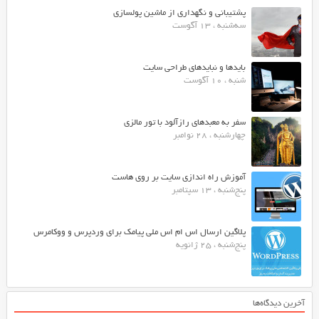
پشتیبانی و نگهداری از ماشین پولسازی
سه‌شنبه ، 13 آگوست
بایدها و نبایدهای طراحی سایت
شنبه ، 10 آگوست
سفر به معبدهای رازآلود با تور مالزی
چهارشنبه ، 28 نوامبر
آموزش راه اندازی سایت بر روی هاست
پنج‌شنبه ، 13 سپتامبر
پلاگین ارسال اس ام اس ملی پیامک برای وردپرس و ووکامرس
پنج‌شنبه ، 25 ژانویه
آخرین دیدگاه‌ها