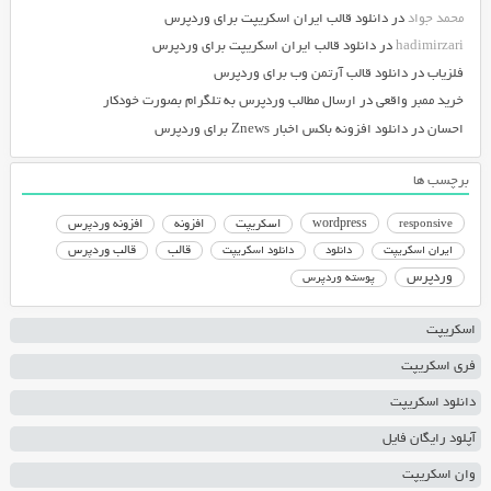
محمد جواد
در
دانلود قالب ایران اسکریپت برای وردپرس
hadimirzari
در
دانلود قالب ایران اسکریپت برای وردپرس
فلزیاب
در
دانلود قالب آرتمن وب برای وردپرس
خرید ممبر واقعی
در
ارسال مطالب وردپرس به تلگرام بصورت خودکار
احسان
در
دانلود افزونه باکس اخبار Znews برای وردپرس
برچسب ها
responsive
wordpress
اسکریپت
افزونه
افزونه وردپرس
دانلود اسکریپت
قالب
قالب وردپرس
ایران اسکریپت
دانلود
وردپرس
پوسته وردپرس
اسکریپت
فری اسکریپت
دانلود اسکریپت
آپلود رایگان فایل
وان اسکریپت