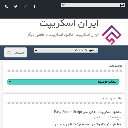
ایران اسکریپت
ایران اسکریپت | دانلود اسکریپت با طعمی دیگر
موضوعات
مطالب پربازدید
دانلود اسکریپت انجمن ساز Easy Forum Script
پنج‌شنبه ، 1 سپتامبر
نمایش متن دلخواه در صفحه ی ثبت نام وردپرس