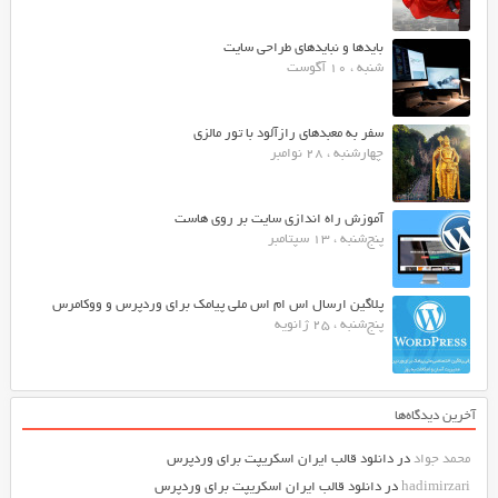
بایدها و نبایدهای طراحی سایت
شنبه ، 10 آگوست
سفر به معبدهای رازآلود با تور مالزی
چهارشنبه ، 28 نوامبر
آموزش راه اندازی سایت بر روی هاست
پنج‌شنبه ، 13 سپتامبر
پلاگین ارسال اس ام اس ملی پیامک برای وردپرس و ووکامرس
پنج‌شنبه ، 25 ژانویه
آخرین دیدگاه‌ها
محمد جواد
در
دانلود قالب ایران اسکریپت برای وردپرس
hadimirzari
در
دانلود قالب ایران اسکریپت برای وردپرس