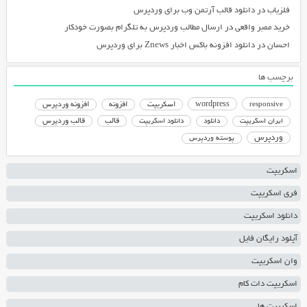
فلزیاب
در
دانلود قالب آرتمن وب برای وردپرس
خرید ممبر واقعی
در
ارسال مطالب وردپرس به تلگرام بصورت خودکار
احسان
در
دانلود افزونه باکس اخبار Znews برای وردپرس
برچسب ها
responsive
wordpress
اسکریپت
افزونه
افزونه وردپرس
دانلود اسکریپت
قالب
قالب وردپرس
ایران اسکریپت
دانلود
وردپرس
پوسته وردپرس
اسکریپت
فری اسکریپت
دانلود اسکریپت
آپلود رایگان فایل
وان اسکریپت
اسکریپت دات کام
اسکریپت ها