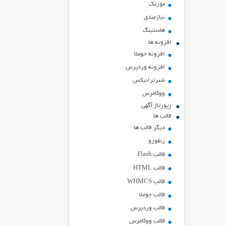
موزیک
نیازمندی
هاستينگ
افزونه ها
افزونه جوملا
افزونه وردپرس
شیرترانیکس
ووکامرس
رپورتاژ آگهی
قالب ها
دیگر قالب ها
زنفورو
قالب Flash
قالب HTML
قالب WHMCS
قالب جوملا
قالب وردپرس
قالب ووکامرس