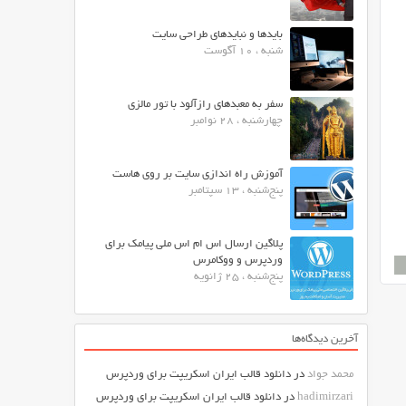
بایدها و نبایدهای طراحی سایت
شنبه ، 10 آگوست
سفر به معبدهای رازآلود با تور مالزی
چهارشنبه ، 28 نوامبر
آموزش راه اندازی سایت بر روی هاست
پنج‌شنبه ، 13 سپتامبر
پلاگین ارسال اس ام اس ملی پیامک برای
وردپرس و ووکامرس
پنج‌شنبه ، 25 ژانویه
آخرین دیدگاه‌ها
محمد جواد
در
دانلود قالب ایران اسکریپت برای وردپرس
hadimirzari
در
دانلود قالب ایران اسکریپت برای وردپرس