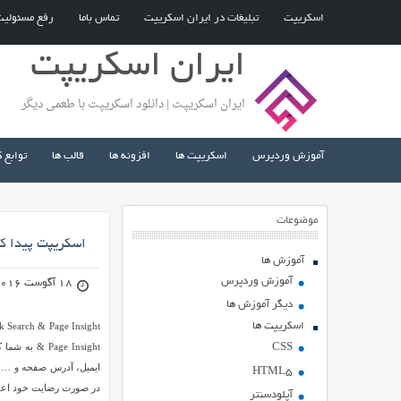
اسکریپت
تبلیغات در ایران اسکریپت
تماس باما
رفع مسئولی
ایران اسکریپت
ایران اسکریپت | دانلود اسکریپت با طعمی دیگر
آموزش وردپرس
اسکریپت ها
افزونه ها
قالب ها
توابع 
موضوعات
اسکریپت پیدا کردن اطلاعات
آموزش ها
آموزش وردپرس
18 آگوست 2016
دیگر آموزش ها
اسکریپت ها
&  Insight
CSS
ایمیل، آدرس صفحه و … را 
HTML5
در صورت رضایت خود اعضا
آپلودسنتر