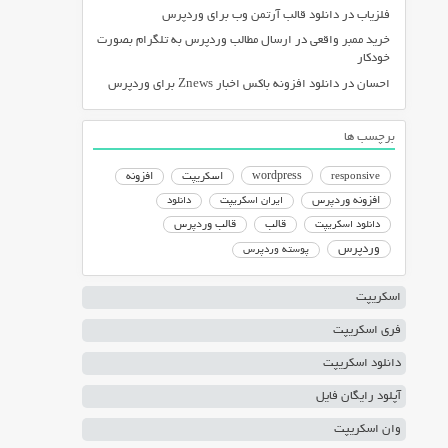
فلزیاب
در
دانلود قالب آرتمن وب برای وردپرس
خرید ممبر واقعی
در
ارسال مطالب وردپرس به تلگرام بصورت
خودکار
احسان
در
دانلود افزونه باکس اخبار Znews برای وردپرس
برچسب ها
responsive
wordpress
اسکریپت
افزونه
افزونه وردپرس
ایران اسکریپت
دانلود
دانلود اسکریپت
قالب
قالب وردپرس
وردپرس
پوسته وردپرس
اسکریپت
فری اسکریپت
دانلود اسکریپت
آپلود رایگان فایل
وان اسکریپت