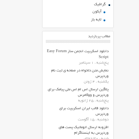
گرافیک
آیکون
لایه باز
مطالب پربازدید
دانلود اسکریپت انجمن ساز Easy Forum
Script
پنج‌شنبه ، 1 سپتامبر
نمایش متن دلخواه در صفحه ی ثبت نام
وردپرس
یکشنبه ، 4 ژوئن
پلاگین ارسال اس ام اس ملی پیامک برای
وردپرس و ووکامرس
پنج‌شنبه ، 25 ژانویه
دانلود قالب ایران اسکریپت برای
وردپرس
دوشنبه ، 15 آگوست
افزونه ارسال اتوماتیک پست های
وردپرس به اینستاگرام
شنبه ، 30 جولای