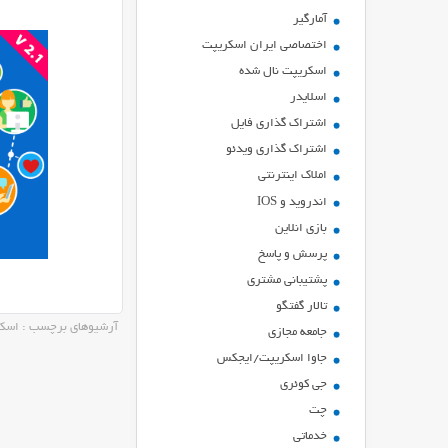
آمارگیر
اختصاصی ایران اسکریپت
اسکریپت نال شده
اسلایدر
اشتراك گذاري فايل
اشتراک گذاری ویدئو
املاک اینترنتی
اندروید و IOS
بازي انلاين
پرسش و پاسخ
پشتیبانی مشتری
تالار گفتگو
آرشیوهای برچسب : اسک
جامعه مجازی
جاوا اسکریپت/ایجکس
جی کوئری
چت
خدماتی