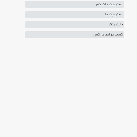
اسکریپت دات کام
اسکریپت ها
پالت رنگ
کسب درآمد فارکس