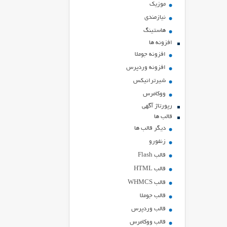
موزیک
نیازمندی
هاستينگ
افزونه ها
افزونه جوملا
افزونه وردپرس
شیرترانیکس
ووکامرس
رپورتاژ آگهی
قالب ها
دیگر قالب ها
زنفورو
قالب Flash
قالب HTML
قالب WHMCS
قالب جوملا
قالب وردپرس
قالب ووکامرس