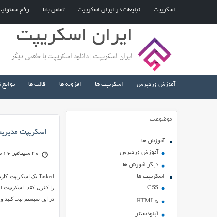
اسکریپت
تبلیغات در ایران اسکریپت
تماس باما
رفع مسئولی
ایران اسکریپت
ایران اسکریپت | دانلود اسکریپت با طعمی دیگر
آموزش وردپرس
اسکریپت ها
افزونه ها
قالب ها
توابع 
موضوعات
اسکریپت مدیریت وظا
آموزش ها
آموزش وردپرس
20 سپتامبر 2016
دیگر آموزش ها
اسکریپت ها
Tasked یک اسکریپت
CSS
در این سیستم ثبت کنید و 
HTML5
آپلودسنتر