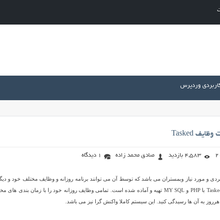
ت
کاربردی وردپرس
یف Tasked
4,583 بازدید
صادق محمد زاده
1 دیدگاه
 کاربردی و مورد نیاز وبمستران می باشد که توسط آن می توانند برنامه روزانه و وظایف مختلف خود و دیگ
را کنترل کنند. اسکریپت Tasked با PHP و MY SQL تهیه و آماده شده است. تمامی وظایف روزانه خود را با زمان بندی های 
هرروز به آن ها رسیدگی کنید. این سیستم کاملا واکنش گرا نیز می باشد.