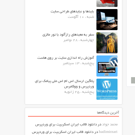
بایدها و نبایدهای طراحی سایت
شنبه ، 10 آگوست
سفر به معبدهای رازآلود با تور مالزی
چهارشنبه ، 28 نوامبر
آموزش راه اندازی سایت بر روی هاست
پنج‌شنبه ، 13 سپتامبر
پلاگین ارسال اس ام اس ملی پیامک برای
وردپرس و ووکامرس
پنج‌شنبه ، 25 ژانویه
آخرین دیدگاه‌ها
محمد جواد
در
دانلود قالب ایران اسکریپت برای وردپرس
hadimirzari
در
دانلود قالب ایران اسکریپت برای وردپرس