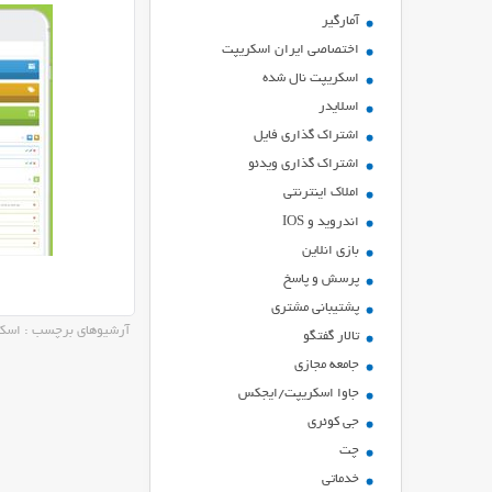
آمارگیر
اختصاصی ایران اسکریپت
اسکریپت نال شده
اسلایدر
اشتراك گذاري فايل
اشتراک گذاری ویدئو
املاک اینترنتی
اندروید و IOS
بازي انلاين
پرسش و پاسخ
پشتیبانی مشتری
آرشیوهای برچسب : اسکر
تالار گفتگو
جامعه مجازی
جاوا اسکریپت/ایجکس
جی کوئری
چت
خدماتی