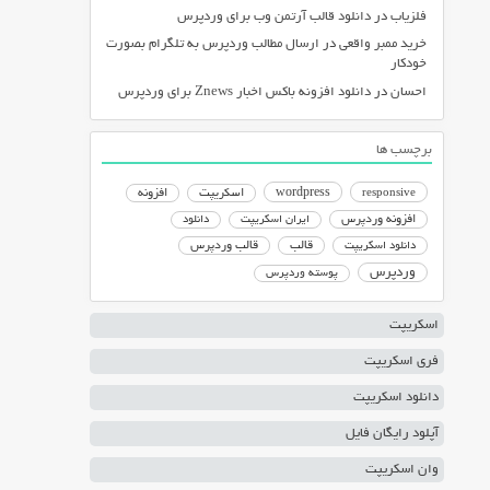
فلزیاب
در
دانلود قالب آرتمن وب برای وردپرس
خرید ممبر واقعی
در
ارسال مطالب وردپرس به تلگرام بصورت
خودکار
احسان
در
دانلود افزونه باکس اخبار Znews برای وردپرس
برچسب ها
responsive
wordpress
اسکریپت
افزونه
افزونه وردپرس
ایران اسکریپت
دانلود
دانلود اسکریپت
قالب
قالب وردپرس
وردپرس
پوسته وردپرس
اسکریپت
فری اسکریپت
دانلود اسکریپت
آپلود رایگان فایل
وان اسکریپت