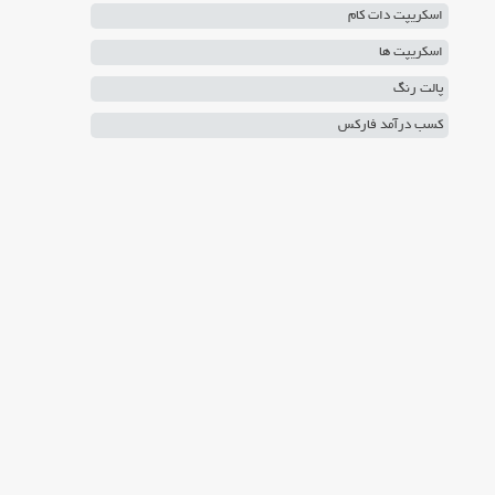
اسکریپت دات کام
اسکریپت ها
پالت رنگ
کسب درآمد فارکس