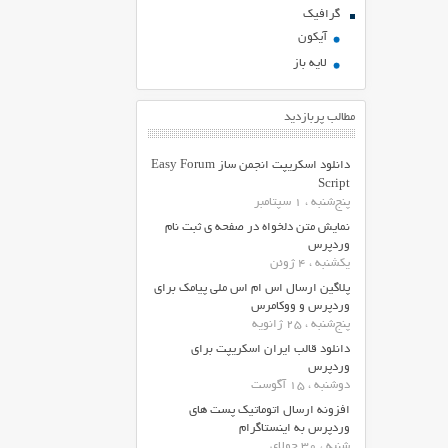
گرافیک
آیکون
لایه باز
مطالب پربازدید
دانلود اسکریپت انجمن ساز Easy Forum
Script
پنج‌شنبه ، 1 سپتامبر
نمایش متن دلخواه در صفحه ی ثبت نام
وردپرس
یکشنبه ، 4 ژوئن
پلاگین ارسال اس ام اس ملی پیامک برای
وردپرس و ووکامرس
پنج‌شنبه ، 25 ژانویه
دانلود قالب ایران اسکریپت برای
وردپرس
دوشنبه ، 15 آگوست
افزونه ارسال اتوماتیک پست های
وردپرس به اینستاگرام
شنبه ، 30 جولای