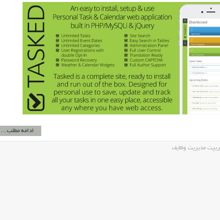
ادامه مطلب...
يپت مديريت وظايف