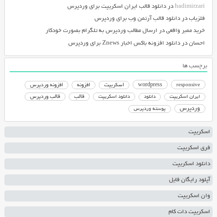
hadimirzari
در
دانلود قالب ایران اسکریپت برای وردپرس
فلزیاب
در
دانلود قالب آرتمن وب برای وردپرس
خرید ممبر واقعی
در
ارسال مطالب وردپرس به تلگرام بصورت خودکار
احسان
در
دانلود افزونه باکس اخبار Znews برای وردپرس
برچسب ها
responsive
wordpress
اسکریپت
افزونه
افزونه وردپرس
دانلود اسکریپت
قالب
قالب وردپرس
ایران اسکریپت
دانلود
وردپرس
پوسته وردپرس
اسکریپت
فری اسکریپت
دانلود اسکریپت
آپلود رایگان فایل
وان اسکریپت
اسکریپت دات کام