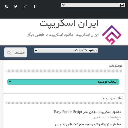
ایران اسکریپت
ایران اسکریپت | دانلود اسکریپت با طعمی دیگر
موضوعات
مطالب پربازدید
دانلود اسکریپت انجمن ساز Easy Forum Script
پنج‌شنبه ، 1 سپتامبر
نمایش متن دلخواه در صفحه ی ثبت نام وردپرس