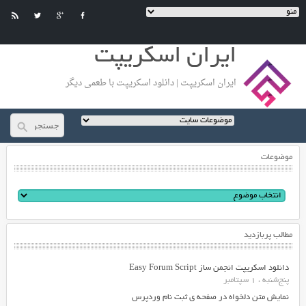
ایران اسکریپت
ایران اسکریپت | دانلود اسکریپت با طعمی دیگر
موضوعات
مطالب پربازدید
دانلود اسکریپت انجمن ساز Easy Forum Script
پنج‌شنبه ، 1 سپتامبر
نمایش متن دلخواه در صفحه ی ثبت نام وردپرس