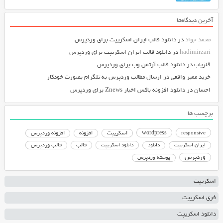
آخرین دیدگاه‌ها
محمد جواد
در
دانلود قالب ایران اسکریپت برای وردپرس
hadimirzari
در
دانلود قالب ایران اسکریپت برای وردپرس
فلزیاب
در
دانلود قالب آرتمن وب برای وردپرس
خرید ممبر واقعی
در
ارسال مطالب وردپرس به تلگرام بصورت خودکار
احسان
در
دانلود افزونه باکس اخبار Znews برای وردپرس
برچسب ها
responsive
wordpress
اسکریپت
افزونه
افزونه وردپرس
دانلود اسکریپت
قالب
قالب وردپرس
ایران اسکریپت
دانلود
وردپرس
پوسته وردپرس
اسکریپت
فری اسکریپت
دانلود اسکریپت