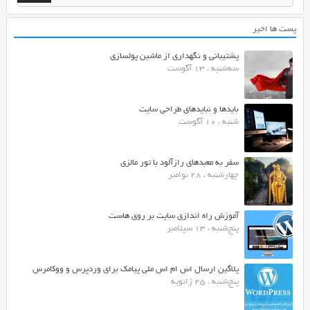
پست ها اخیر
پشتیبانی و نگهداری از ماشین پولسازی
سه‌شنبه ، 13 آگوست
بایدها و نبایدهای طراحی سایت
شنبه ، 10 آگوست
سفر به معبدهای رازآلود با تور مالزی
چهارشنبه ، 28 نوامبر
آموزش راه اندازی سایت بر روی هاست
پنج‌شنبه ، 13 سپتامبر
پلاگین ارسال اس ام اس ملی پیامک برای وردپرس و ووکامرس
پنج‌شنبه ، 25 ژانویه