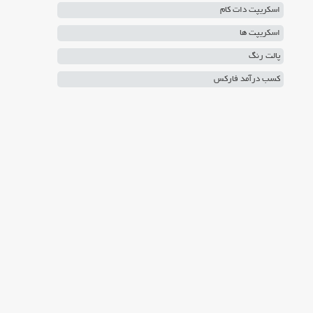
اسکریپت دات کام
اسکریپت ها
پالت رنگ
کسب درآمد فارکس