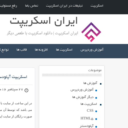
اسکریپت
تبلیغات در ایران اسکریپت
تماس باما
رفع مسئولی
ایران اسکریپت
ایران اسکریپت | دانلود اسکریپت با طعمی دیگر
آموزش وردپرس
اسکریپت ها
افزونه ها
قالب ها
توابع 
موضوعات
اسکریپت آپلود
آموزش ها
27 سپتامبر 2016
آموزش وردپرس
دیگر آموزش ها
در این ساعت از سایت با 
اسکریپت ها
می باشد که توسط آن می ت
CSS
صورت رایگان از سایت ای
HTML5
آپلودسنتر