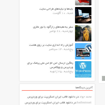
بایدها و نبایدهای طراحی سایت
شنبه ، 10 آگوست
سفر به معبدهای رازآلود با تور مالزی
چهارشنبه ، 28 نوامبر
آموزش راه اندازی سایت بر روی هاست
پنج‌شنبه ، 13 سپتامبر
پلاگین ارسال اس ام اس ملی پیامک برای
وردپرس و ووکامرس
پنج‌شنبه ، 25 ژانویه
آخرین دیدگاه‌ها
محمد جواد
در
دانلود قالب ایران اسکریپت برای وردپرس
hadimirzari
در
دانلود قالب ایران اسکریپت برای وردپرس