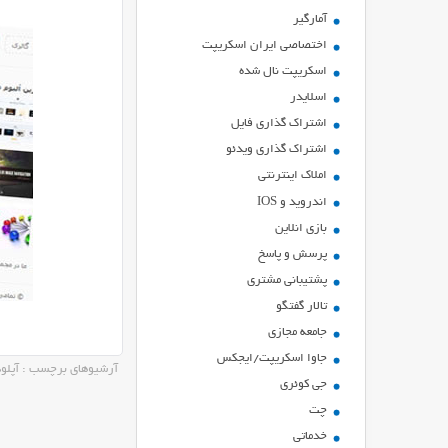
آمارگیر
اختصاصی ایران اسکریپت
اسکریپت نال شده
اسلایدر
اشتراك گذاري فايل
اشتراک گذاری ویدئو
املاک اینترنتی
اندروید و IOS
بازي انلاين
پرسش و پاسخ
پشتیبانی مشتری
تالار گفتگو
جامعه مجازی
جاوا اسکریپت/ایجکس
آرشیوهای برچسب : آپل
جی کوئری
چت
خدماتی