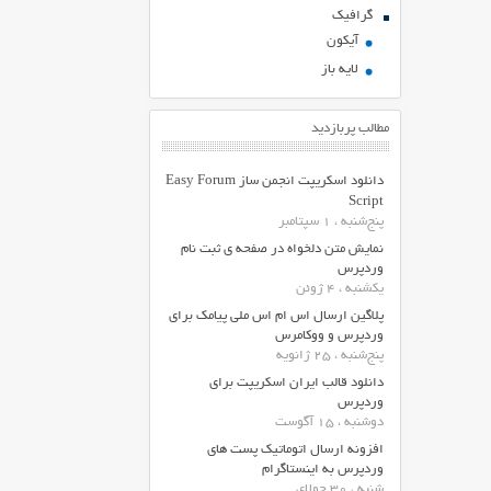
گرافیک
آیکون
لایه باز
مطالب پربازدید
دانلود اسکریپت انجمن ساز Easy Forum
Script
پنج‌شنبه ، 1 سپتامبر
نمایش متن دلخواه در صفحه ی ثبت نام
وردپرس
یکشنبه ، 4 ژوئن
پلاگین ارسال اس ام اس ملی پیامک برای
وردپرس و ووکامرس
پنج‌شنبه ، 25 ژانویه
دانلود قالب ایران اسکریپت برای
وردپرس
دوشنبه ، 15 آگوست
افزونه ارسال اتوماتیک پست های
وردپرس به اینستاگرام
شنبه ، 30 جولای