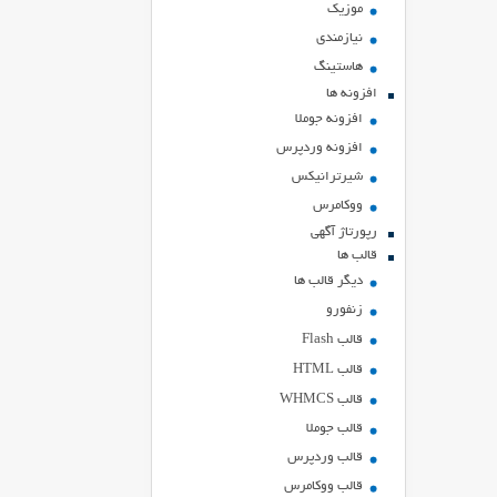
موزیک
نیازمندی
هاستينگ
افزونه ها
افزونه جوملا
افزونه وردپرس
شیرترانیکس
ووکامرس
رپورتاژ آگهی
قالب ها
دیگر قالب ها
زنفورو
قالب Flash
قالب HTML
قالب WHMCS
قالب جوملا
قالب وردپرس
قالب ووکامرس