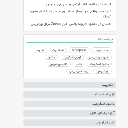
فلزیاب
در
دانلود قالب آرتمن وب برای وردپرس
خرید ممبر واقعی
در
ارسال مطالب وردپرس به تلگرام بصورت
خودکار
احسان
در
دانلود افزونه باکس اخبار Znews برای وردپرس
برچسب ها
responsive
wordpress
اسکریپت
افزونه
افزونه وردپرس
ایران اسکریپت
دانلود
دانلود اسکریپت
قالب
قالب وردپرس
وردپرس
پوسته وردپرس
اسکریپت
فری اسکریپت
دانلود اسکریپت
آپلود رایگان فایل
وان اسکریپت