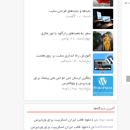
 به
بایدها و نبایدهای طراحی سایت
شنبه ، 10 آگوست
سفر به معبدهای رازآلود با تور مالزی
چهارشنبه ، 28 نوامبر
آموزش راه اندازی سایت بر روی هاست
پنج‌شنبه ، 13 سپتامبر
پلاگین ارسال اس ام اس ملی پیامک برای
وردپرس و ووکامرس
پنج‌شنبه ، 25 ژانویه
آخرین دیدگاه‌ها
محمد جواد
در
دانلود قالب ایران اسکریپت برای وردپرس
hadimirzari
در
دانلود قالب ایران اسکریپت برای وردپرس