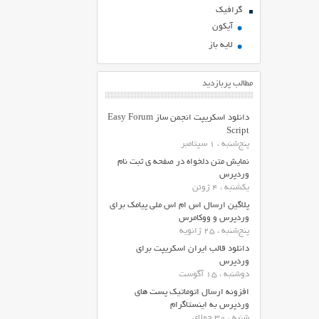
گرافیک
آیکون
لایه باز
مطالب پربازدید
دانلود اسکریپت انجمن ساز Easy Forum
Script
پنج‌شنبه ، 1 سپتامبر
نمایش متن دلخواه در صفحه ی ثبت نام
وردپرس
یکشنبه ، 4 ژوئن
پلاگین ارسال اس ام اس ملی پیامک برای
وردپرس و ووکامرس
پنج‌شنبه ، 25 ژانویه
دانلود قالب ایران اسکریپت برای
وردپرس
دوشنبه ، 15 آگوست
افزونه ارسال اتوماتیک پست های
وردپرس به اینستاگرام
شنبه ، 30 جولای