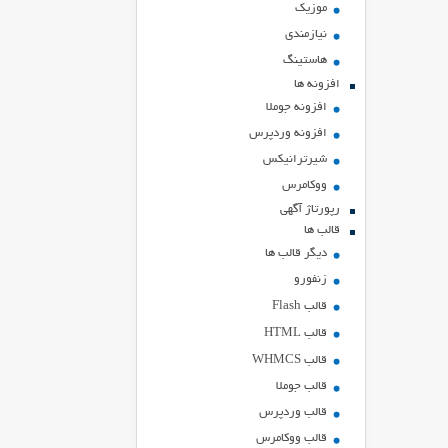
موزیک
نیازمندی
هاستينگ
افزونه ها
افزونه جوملا
افزونه وردپرس
شیرترانیکس
ووکامرس
رپورتاژ آگهی
قالب ها
دیگر قالب ها
زنفورو
قالب Flash
قالب HTML
قالب WHMCS
قالب جوملا
قالب وردپرس
قالب ووکامرس