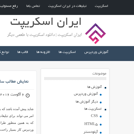
اسکریپت
تبلیغات در ایران اسکریپت
تماس باما
رفع مسئولی
ایران اسکریپت
ایران اسکریپت | دانلود اسکریپت با طعمی دیگر
آموزش وردپرس
اسکریپت ها
افزونه ها
قالب ها
توابع 
موضوعات
نمایش مطالب سایت دیگ
آموزش ها
آموزش وردپرس
6 آگوست 2016
دیگر آموزش ها
اسکریپت ها
شاید پیش آمده باشد که ب
امر می تواند برای تبلیغا
CSS
که به همین منظور طرا
HTML5
آپلودسنتر