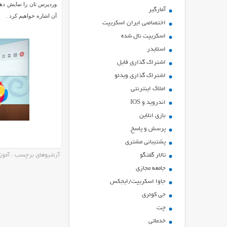
وردپرس تان را نمایش دهی
آمارگیر
آن اشاره خواهیم کرد .
اختصاصی ایران اسکریپت
اسکریپت نال شده
اسلایدر
اشتراك گذاري فايل
اشتراک گذاری ویدئو
املاک اینترنتی
اندروید و IOS
بازي انلاين
پرسش و پاسخ
پشتیبانی مشتری
تالار گفتگو
آرشیوهای برچسب : آموز
جامعه مجازی
جاوا اسکریپت/ایجکس
جی کوئری
چت
خدماتی