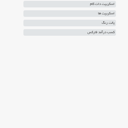
اسکریپت دات کام
اسکریپت ها
پالت رنگ
کسب درآمد فارکس