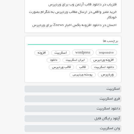
فلزیاب
در
دانلود قالب آرتمن وب برای وردپرس
خرید ممبر واقعی
در
ارسال مطالب وردپرس به تلگرام بصورت
خودکار
احسان
در
دانلود افزونه باکس اخبار Znews برای وردپرس
برچسب ها
responsive
wordpress
اسکریپت
افزونه
افزونه وردپرس
ایران اسکریپت
دانلود
دانلود اسکریپت
قالب
قالب وردپرس
وردپرس
پوسته وردپرس
اسکریپت
فری اسکریپت
دانلود اسکریپت
آپلود رایگان فایل
وان اسکریپت