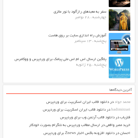
سفر به معبدهای رازآلود با تور مالزی
چهارشنبه ، 28 نوامبر
آموزش راه اندازی سایت بر روی هاست
پنج‌شنبه ، 13 سپتامبر
پلاگین ارسال اس ام اس ملی پیامک برای وردپرس و ووکامرس
پنج‌شنبه ، 25 ژانویه
آخرین دیدگاه‌ها
محمد جواد
در
دانلود قالب ایران اسکریپت برای وردپرس
hadimirzari
در
دانلود قالب ایران اسکریپت برای وردپرس
فلزیاب
در
دانلود قالب آرتمن وب برای وردپرس
خرید ممبر واقعی
در
ارسال مطالب وردپرس به تلگرام بصورت خودکار
احسان
در
دانلود افزونه باکس اخبار Znews برای وردپرس