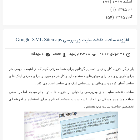
اسفند ۱۳۹۵
(۵۶)
دی ۱۳۹۵
(۱)
آبان ۱۳۹۵
(۵۴)
افزونه ساخت نقشه سایت وردپرسی Google XML Sitemaps
30 جولای 2016
2,368 بازدید
محمد
0 دیدگاه
بار ديگر افزونه کاربردي را تصميم گرفاتيم براي شما معرفي کنيم که از اهيمت مهمي هم
براي کاربران و هم براي موتورهاي جستجو دارد و کار هر دو مورد را براي معرفي لينک هاي
سايت آسان کرده و سهولتي در شناسايي لينک هاي سايت ايجاد مي کند .
ساخت نقشه سايت هاي ودرپرسي را خيلي از افزونه ها سئو انجام ميدهد اما در بعضي
مواقع مشاهده مشکل در ايجاد نقشه سايت هستيم که ناچار براي استفاده از افزونه اي
تخصصي ساخت سايت مپ هستيم .