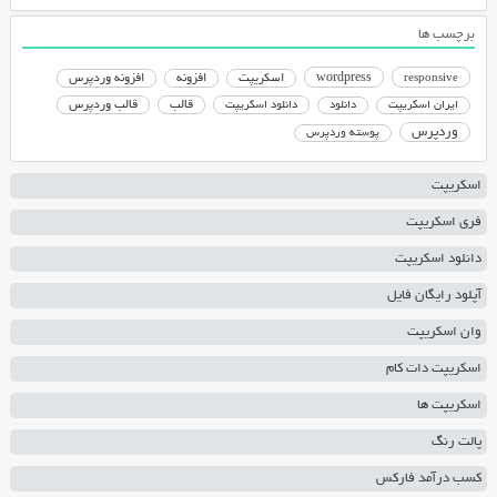
برچسب ها
responsive
wordpress
اسکریپت
افزونه
افزونه وردپرس
دانلود اسکریپت
قالب
قالب وردپرس
ایران اسکریپت
دانلود
وردپرس
پوسته وردپرس
اسکریپت
فری اسکریپت
دانلود اسکریپت
آپلود رایگان فایل
وان اسکریپت
اسکریپت دات کام
اسکریپت ها
پالت رنگ
کسب درآمد فارکس