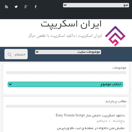
ایران اسکریپت
ایران اسکریپت | دانلود اسکریپت با طعمی دیگر
موضوعات
مطالب پربازدید
دانلود اسکریپت انجمن ساز Easy Forum Script
پنج‌شنبه ، 1 سپتامبر
نمایش متن دلخواه در صفحه ی ثبت نام وردپرس