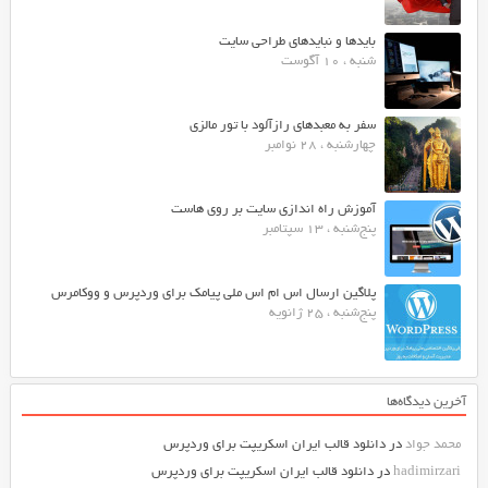
بایدها و نبایدهای طراحی سایت
شنبه ، 10 آگوست
سفر به معبدهای رازآلود با تور مالزی
چهارشنبه ، 28 نوامبر
آموزش راه اندازی سایت بر روی هاست
پنج‌شنبه ، 13 سپتامبر
پلاگین ارسال اس ام اس ملی پیامک برای وردپرس و ووکامرس
پنج‌شنبه ، 25 ژانویه
آخرین دیدگاه‌ها
محمد جواد
در
دانلود قالب ایران اسکریپت برای وردپرس
hadimirzari
در
دانلود قالب ایران اسکریپت برای وردپرس