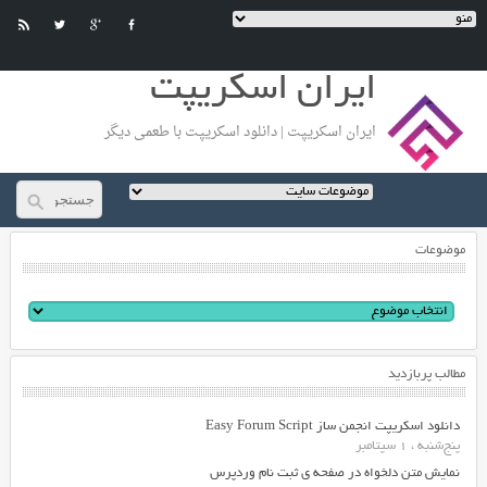
ایران اسکریپت
ایران اسکریپت | دانلود اسکریپت با طعمی دیگر
موضوعات
مطالب پربازدید
دانلود اسکریپت انجمن ساز Easy Forum Script
پنج‌شنبه ، 1 سپتامبر
نمایش متن دلخواه در صفحه ی ثبت نام وردپرس