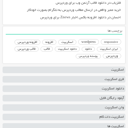
فلزیاب
در
دانلود قالب آرتمن وب برای وردپرس
خرید ممبر واقعی
در
ارسال مطالب وردپرس به تلگرام بصورت خودکار
احسان
در
دانلود افزونه باکس اخبار Znews برای وردپرس
برچسب ها
responsive
wordpress
اسکریپت
افزونه
افزونه وردپرس
دانلود اسکریپت
قالب
قالب وردپرس
ایران اسکریپت
دانلود
وردپرس
پوسته وردپرس
اسکریپت
فری اسکریپت
دانلود اسکریپت
آپلود رایگان فایل
وان اسکریپت
اسکریپت دات کام
اسکریپت ها