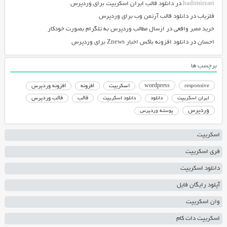
hadimirzari
در
دانلود قالب ایران اسکریپت برای وردپرس
فلزیاب
در
دانلود قالب آرتمن وب برای وردپرس
خرید ممبر واقعی
در
ارسال مطالب وردپرس به تلگرام بصورت خودکار
احسان
در
دانلود افزونه باکس اخبار Znews برای وردپرس
برچسب ها
responsive
wordpress
اسکریپت
افزونه
افزونه وردپرس
دانلود اسکریپت
قالب
قالب وردپرس
ایران اسکریپت
دانلود
وردپرس
پوسته وردپرس
اسکریپت
فری اسکریپت
دانلود اسکریپت
آپلود رایگان فایل
وان اسکریپت
اسکریپت دات کام