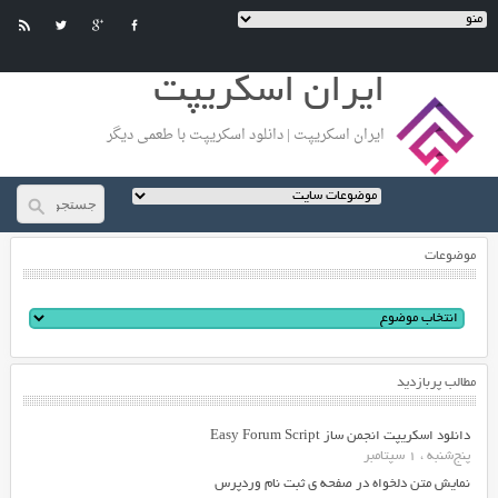
ایران اسکریپت
ایران اسکریپت | دانلود اسکریپت با طعمی دیگر
موضوعات
مطالب پربازدید
دانلود اسکریپت انجمن ساز Easy Forum Script
پنج‌شنبه ، 1 سپتامبر
نمایش متن دلخواه در صفحه ی ثبت نام وردپرس