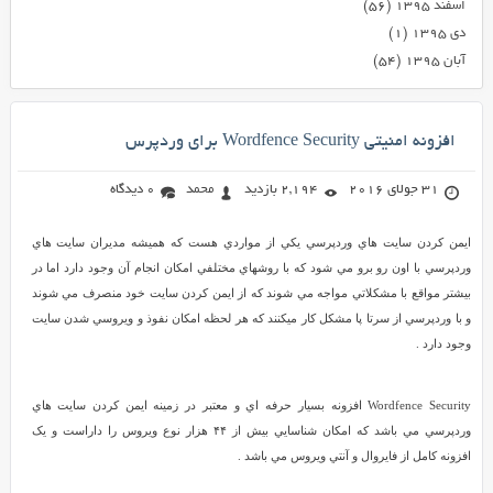
اسفند ۱۳۹۵
(۵۶)
دی ۱۳۹۵
(۱)
آبان ۱۳۹۵
(۵۴)
افزونه امنیتی Wordfence Security برای وردپرس
31 جولای 2016
2,194 بازدید
محمد
0 دیدگاه
ايمن کردن سايت هاي وردپرسي يکي از مواردي هست که هميشه مديران سايت هاي
وردپرسي با اون رو برو مي شود که با روشهاي مختلفي امکان انجام آن وجود دارد اما در
بيشتر مواقع با مشکلاتي مواجه مي شوند که از ايمن کردن سايت خود منصرف مي شوند
و با وردپرسي از سرتا پا مشکل کار ميکنند که هر لحظه امکان نفوذ و ويروسي شدن سايت
وجود دارد .
Wordfence Security افزونه بسيار حرفه اي و معتبر در زمينه ايمن کردن سايت هاي
وردپرسي مي باشد که امکان شناسايي بيش از ۴۴ هزار نوع ويروس را داراست و يک
افزونه کامل از فايروال و آنتي ويروس مي باشد .