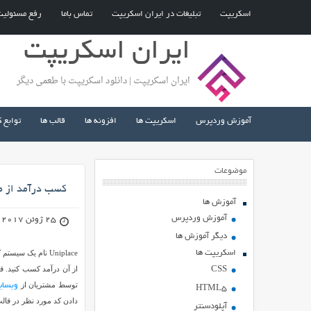
اسکریپت
تبلیغات در ایران اسکریپت
تماس باما
رفع مسئولی
ایران اسکریپت
ایران اسکریپت | دانلود اسکریپت با طعمی دیگر
آموزش وردپرس
اسکریپت ها
افزونه ها
قالب ها
توابع 
موضوعات
کسب درآمد از طریق 
آموزش ها
آموزش وردپرس
25 ژوئن 2017
دیگر آموزش ها
اسکریپت ها
Uniplace نام یک 
از آن درآمد کسب کنید. ق
CSS
توسط مشتریان از
وبسای
HTML5
دادن کد مورد نظر در قا
آپلودسنتر