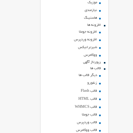
موزیک
نیازمندی
هاستينگ
افزونه ها
افزونه جوملا
افزونه وردپرس
شیرترانیکس
ووکامرس
رپورتاژ آگهی
قالب ها
دیگر قالب ها
زنفورو
قالب Flash
قالب HTML
قالب WHMCS
قالب جوملا
قالب وردپرس
قالب ووکامرس