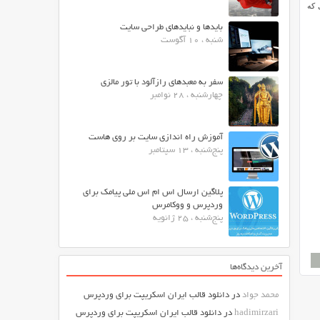
 که
بایدها و نبایدهای طراحی سایت
شنبه ، 10 آگوست
سفر به معبدهای رازآلود با تور مالزی
چهارشنبه ، 28 نوامبر
آموزش راه اندازی سایت بر روی هاست
پنج‌شنبه ، 13 سپتامبر
پلاگین ارسال اس ام اس ملی پیامک برای
وردپرس و ووکامرس
پنج‌شنبه ، 25 ژانویه
آخرین دیدگاه‌ها
محمد جواد
در
دانلود قالب ایران اسکریپت برای وردپرس
hadimirzari
در
دانلود قالب ایران اسکریپت برای وردپرس