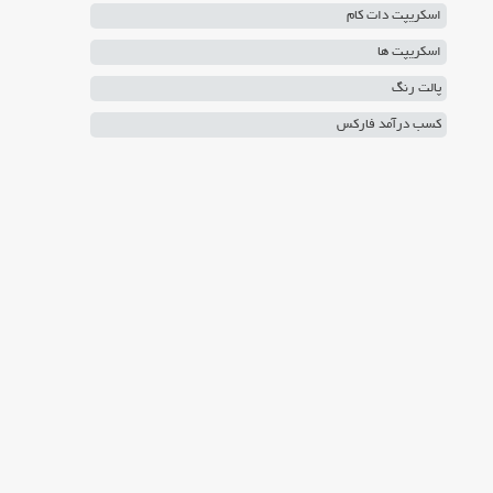
اسکریپت دات کام
اسکریپت ها
پالت رنگ
کسب درآمد فارکس