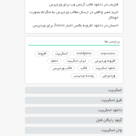
فلزیاب
در
دانلود قالب آرتمن وب برای وردپرس
خرید ممبر واقعی
در
ارسال مطالب وردپرس به تلگرام بصورت
خودکار
احسان
در
دانلود افزونه باکس اخبار Znews برای وردپرس
برچسب ها
responsive
wordpress
اسکریپت
افزونه
افزونه وردپرس
ایران اسکریپت
دانلود
دانلود اسکریپت
قالب
قالب وردپرس
وردپرس
پوسته وردپرس
اسکریپت
فری اسکریپت
دانلود اسکریپت
آپلود رایگان فایل
وان اسکریپت