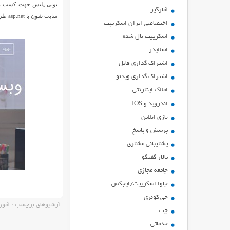
یونی پلیس جهت کسب درآ
آمارگیر
سایت شون با asp.net طراحی شده بهتره از این
اختصاصی ایران اسکریپت
اسکریپت نال شده
اسلایدر
اشتراك گذاري فايل
اشتراک گذاری ویدئو
املاک اینترنتی
اندروید و IOS
بازي انلاين
پرسش و پاسخ
پشتیبانی مشتری
تالار گفتگو
جامعه مجازی
جاوا اسکریپت/ایجکس
جی کوئری
آرشیوهای برچسب : آموز
چت
خدماتی