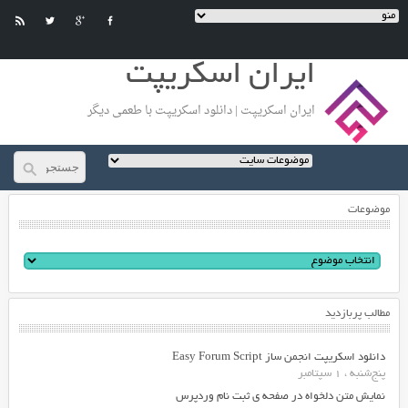
ایران اسکریپت
ایران اسکریپت | دانلود اسکریپت با طعمی دیگر
موضوعات
مطالب پربازدید
دانلود اسکریپت انجمن ساز Easy Forum Script
پنج‌شنبه ، 1 سپتامبر
نمایش متن دلخواه در صفحه ی ثبت نام وردپرس