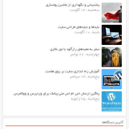
پشتیبانی و نگهداری از ماشین پولسازی
سه‌شنبه ، 13 آگوست
بایدها و نبایدهای طراحی سایت
شنبه ، 10 آگوست
سفر به معبدهای رازآلود با تور مالزی
چهارشنبه ، 28 نوامبر
آموزش راه اندازی سایت بر روی هاست
پنج‌شنبه ، 13 سپتامبر
پلاگین ارسال اس ام اس ملی پیامک برای وردپرس و ووکامرس
پنج‌شنبه ، 25 ژانویه
آخرین دیدگاه‌ها