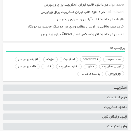
محمد جواد
در
دانلود قالب ایران اسکریپت برای وردپرس
hadimirzari
در
دانلود قالب ایران اسکریپت برای وردپرس
فلزیاب
در
دانلود قالب آرتمن وب برای وردپرس
خرید ممبر واقعی
در
ارسال مطالب وردپرس به تلگرام بصورت خودکار
احسان
در
دانلود افزونه باکس اخبار Znews برای وردپرس
برچسب ها
responsive
wordpress
اسکریپت
افزونه
افزونه وردپرس
دانلود اسکریپت
قالب
قالب وردپرس
ایران اسکریپت
دانلود
وردپرس
پوسته وردپرس
اسکریپت
فری اسکریپت
دانلود اسکریپت
آپلود رایگان فایل
وان اسکریپت