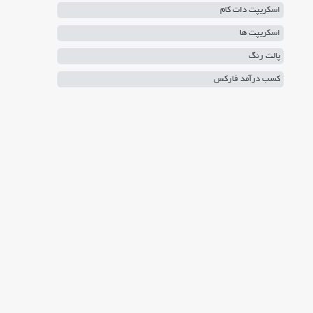
اسکریپت دات کام
اسکریپت ها
پالت رنگ
کسب درآمد فارکس