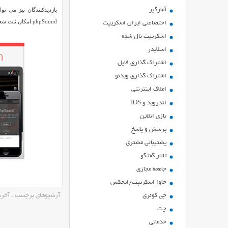
آمارگیر
phpSound امکان ثبت شعر یا متن آهنگ را نیز فراهم کرده است. کاربران متن ها را ارسال می کنند و در سیستم ثبت می شود.
اختصاصی ایران اسکریپت
اسکریپت نال شده
اسلایدر
اشتراك گذاري فايل
اشتراک گذاری ویدئو
املاک اینترنتی
اندروید و IOS
بازي انلاين
پرسش و پاسخ
پشتیبانی مشتری
تالار گفتگو
جامعه مجازی
جاوا اسکریپت/ایجکس
جی کوئری
آرشیوهای برچسب : آخرین نسخه
چت
خدماتی