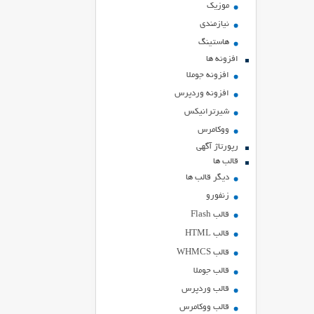
موزیک
نیازمندی
هاستينگ
افزونه ها
افزونه جوملا
افزونه وردپرس
شیرترانیکس
ووکامرس
رپورتاژ آگهی
قالب ها
دیگر قالب ها
زنفورو
قالب Flash
قالب HTML
قالب WHMCS
قالب جوملا
قالب وردپرس
قالب ووکامرس