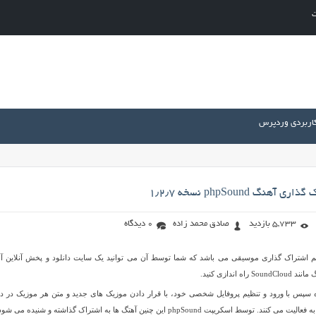
ت
کاربردی وردپرس
نگ phpSound نسخه ۱٫۲٫۷
5,733 بازدید
صادق محمد زاده
0 دیدگاه
یک سیستم اشتراک گذاری موسیقی می باشد که شما توسط آن می توانید یک سایت دانلود و پخش آنلاین آ
 اندازی کنید.
پس با ورود و تنظیم پروفایل شخصی خود، با قرار دادن موزیک های جدید و متن هر موزیک در د
سکریپت phpSound این چنین آهتگ ها به اشتراک گذاشته و شنیده می شود.