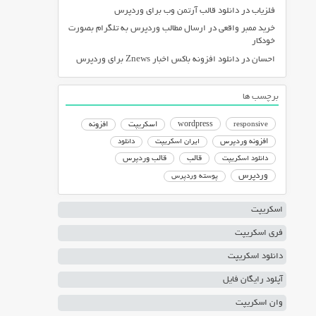
فلزیاب
در
دانلود قالب آرتمن وب برای وردپرس
خرید ممبر واقعی
در
ارسال مطالب وردپرس به تلگرام بصورت
خودکار
احسان
در
دانلود افزونه باکس اخبار Znews برای وردپرس
برچسب ها
responsive
wordpress
اسکریپت
افزونه
افزونه وردپرس
ایران اسکریپت
دانلود
دانلود اسکریپت
قالب
قالب وردپرس
وردپرس
پوسته وردپرس
اسکریپت
فری اسکریپت
دانلود اسکریپت
آپلود رایگان فایل
وان اسکریپت