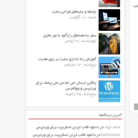
 دانلود کنند.
بایدها و نبایدهای طراحی سایت
شنبه ، 10 آگوست
سفر به معبدهای رازآلود با تور مالزی
چهارشنبه ، 28 نوامبر
آموزش راه اندازی سایت بر روی هاست
پنج‌شنبه ، 13 سپتامبر
پلاگین ارسال اس ام اس ملی پیامک برای
وردپرس و ووکامرس
پنج‌شنبه ، 25 ژانویه
آخرین دیدگاه‌ها
محمد جواد
در
دانلود قالب ایران اسکریپت برای وردپرس
hadimirzari
در
دانلود قالب ایران اسکریپت برای وردپرس