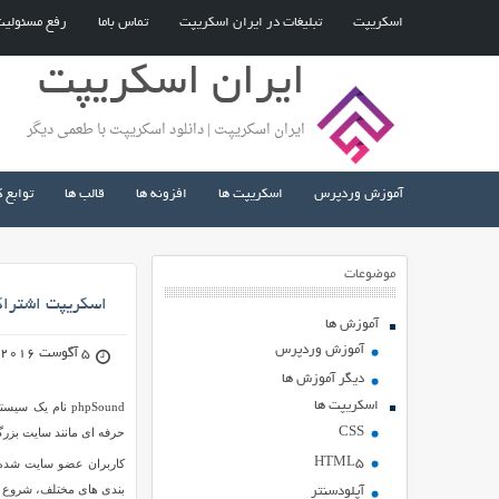
اسکریپت
تبلیغات در ایران اسکریپت
تماس باما
رفع مسئولی
ایران اسکریپت
ایران اسکریپت | دانلود اسکریپت با طعمی دیگر
آموزش وردپرس
اسکریپت ها
افزونه ها
قالب ها
توابع 
موضوعات
اسکریپت اشتراک گذاری آه
آموزش ها
آموزش وردپرس
5 آگوست 2016
دیگر آموزش ها
اسکریپت ها
phpSound نام 
CSS
حرفه ای مانند سایت بزرگ مانند SoundCloud راه
HTML5
کاربران عضو سایت شده س
بندی های مختلف، شروع به فعالیت می کنند. توسط ا
آپلودسنتر