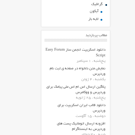
گرافیک
آیکون
لایه باز
مطالب پربازدید
دانلود اسکریپت انجمن ساز Easy Forum
Script
پنج‌شنبه ، 1 سپتامبر
نمایش متن دلخواه در صفحه ی ثبت نام
وردپرس
یکشنبه ، 4 ژوئن
پلاگین ارسال اس ام اس ملی پیامک برای
وردپرس و ووکامرس
پنج‌شنبه ، 25 ژانویه
دانلود قالب ایران اسکریپت برای
وردپرس
دوشنبه ، 15 آگوست
افزونه ارسال اتوماتیک پست های
وردپرس به اینستاگرام
شنبه ، 30 جولای