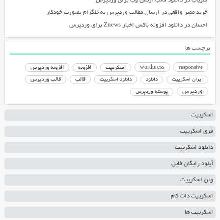
فلزیاب
در
دانلود قالب آرتمن وب برای وردپرس
خرید ممبر واقعی
در
ارسال مطالب وردپرس به تلگرام بصورت خودکار
احسان
در
دانلود افزونه باکس اخبار Znews برای وردپرس
برچسب ها
responsive
wordpress
اسکریپت
افزونه
افزونه وردپرس
دانلود اسکریپت
قالب
قالب وردپرس
ایران اسکریپت
دانلود
وردپرس
پوسته وردپرس
اسکریپت
فری اسکریپت
دانلود اسکریپت
آپلود رایگان فایل
وان اسکریپت
اسکریپت دات کام
اسکریپت ها