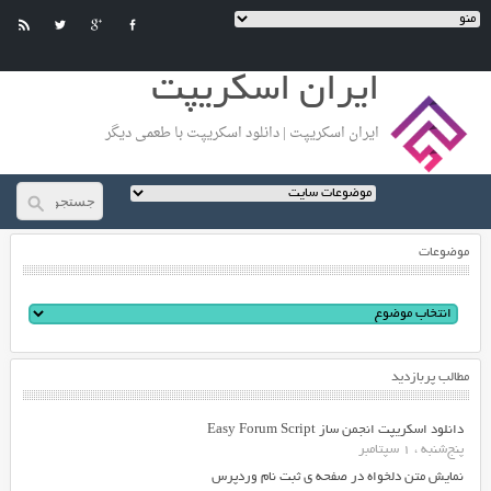
ایران اسکریپت
ایران اسکریپت | دانلود اسکریپت با طعمی دیگر
موضوعات
مطالب پربازدید
دانلود اسکریپت انجمن ساز Easy Forum Script
پنج‌شنبه ، 1 سپتامبر
نمایش متن دلخواه در صفحه ی ثبت نام وردپرس