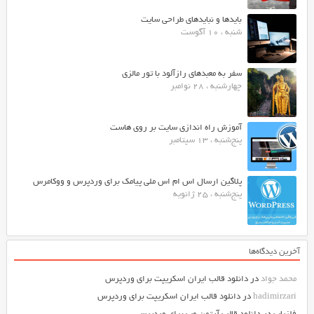
بایدها و نبایدهای طراحی سایت
شنبه ، 10 آگوست
سفر به معبدهای رازآلود با تور مالزی
چهارشنبه ، 28 نوامبر
آموزش راه اندازی سایت بر روی هاست
پنج‌شنبه ، 13 سپتامبر
پلاگین ارسال اس ام اس ملی پیامک برای وردپرس و ووکامرس
پنج‌شنبه ، 25 ژانویه
آخرین دیدگاه‌ها
محمد جواد
در
دانلود قالب ایران اسکریپت برای وردپرس
hadimirzari
در
دانلود قالب ایران اسکریپت برای وردپرس