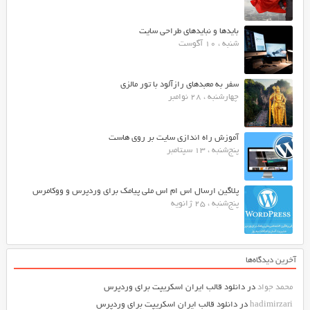
بایدها و نبایدهای طراحی سایت
شنبه ، 10 آگوست
سفر به معبدهای رازآلود با تور مالزی
چهارشنبه ، 28 نوامبر
آموزش راه اندازی سایت بر روی هاست
پنج‌شنبه ، 13 سپتامبر
پلاگین ارسال اس ام اس ملی پیامک برای وردپرس و ووکامرس
پنج‌شنبه ، 25 ژانویه
آخرین دیدگاه‌ها
محمد جواد
در
دانلود قالب ایران اسکریپت برای وردپرس
hadimirzari
در
دانلود قالب ایران اسکریپت برای وردپرس