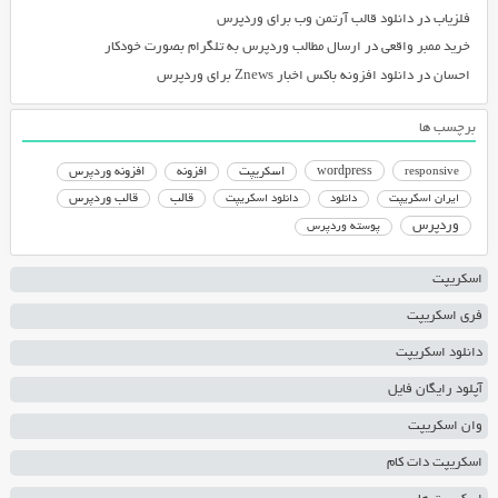
فلزیاب
در
دانلود قالب آرتمن وب برای وردپرس
خرید ممبر واقعی
در
ارسال مطالب وردپرس به تلگرام بصورت خودکار
احسان
در
دانلود افزونه باکس اخبار Znews برای وردپرس
برچسب ها
responsive
wordpress
اسکریپت
افزونه
افزونه وردپرس
دانلود اسکریپت
قالب
قالب وردپرس
ایران اسکریپت
دانلود
وردپرس
پوسته وردپرس
اسکریپت
فری اسکریپت
دانلود اسکریپت
آپلود رایگان فایل
وان اسکریپت
اسکریپت دات کام