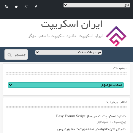
ایران اسکریپت
ایران اسکریپت | دانلود اسکریپت با طعمی دیگر
موضوعات
مطالب پربازدید
دانلود اسکریپت انجمن ساز Easy Forum Script
پنج‌شنبه ، 1 سپتامبر
نمایش متن دلخواه در صفحه ی ثبت نام وردپرس