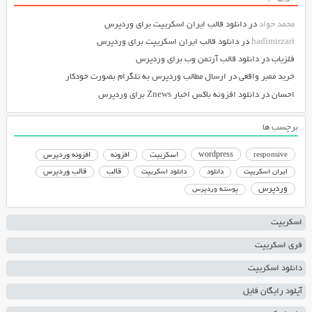
محمد جواد
در
دانلود قالب ایران اسکریپت برای وردپرس
hadimirzari
در
دانلود قالب ایران اسکریپت برای وردپرس
فلزیاب
در
دانلود قالب آرتمن وب برای وردپرس
خرید ممبر واقعی
در
ارسال مطالب وردپرس به تلگرام بصورت خودکار
احسان
در
دانلود افزونه باکس اخبار Znews برای وردپرس
برچسب ها
responsive
wordpress
اسکریپت
افزونه
افزونه وردپرس
دانلود اسکریپت
قالب
قالب وردپرس
ایران اسکریپت
دانلود
وردپرس
پوسته وردپرس
اسکریپت
فری اسکریپت
دانلود اسکریپت
آپلود رایگان فایل