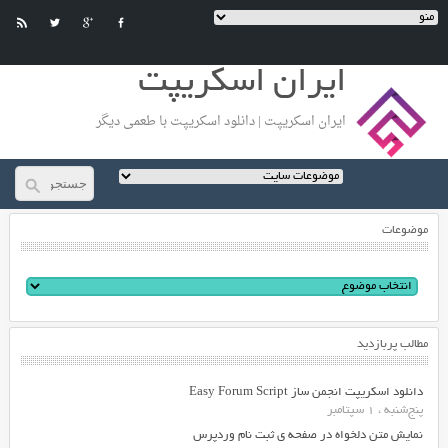
ایران اسکریپت
ایران اسکریپت | دانلود اسکریپت با طعمی دیگر
موضوعات
مطالب پربازدید
دانلود اسکریپت انجمن ساز Easy Forum Script
پنج‌شنبه ، 1 سپتامبر
نمایش متن دلخواه در صفحه ی ثبت نام وردپرس