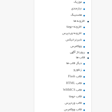
موزیک
نیازمندی
هاستينگ
افزونه ها
افزونه جوملا
افزونه وردپرس
شیرترانیکس
ووکامرس
رپورتاژ آگهی
قالب ها
دیگر قالب ها
زنفورو
قالب Flash
قالب HTML
قالب WHMCS
قالب جوملا
قالب وردپرس
قالب ووکامرس