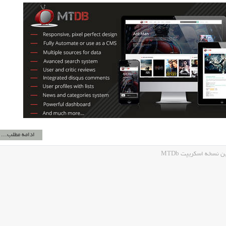
ادامه مطلب...
نسخه اسکریپت MTDb