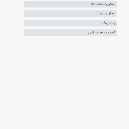
اسکریپت دات کام
اسکریپت ها
پالت رنگ
کسب درآمد فارکس