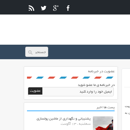
عضویت در خبرنامه
در خبرنامه ی ما عضو شوید
 توسط اسکریپت
پست ها اخیر
ید. از امکانات اسکریپت MTDb می توان به
پشتیبانی و نگهداری از ماشین پولسازی
سه‌شنبه ، 13 آگوست