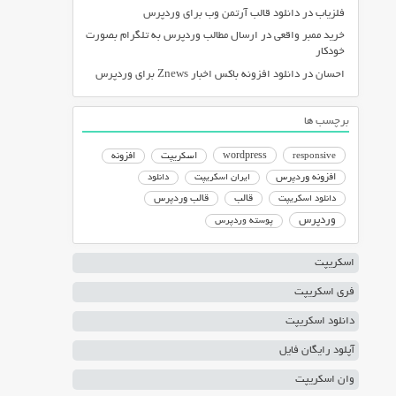
فلزیاب
در
دانلود قالب آرتمن وب برای وردپرس
خرید ممبر واقعی
در
ارسال مطالب وردپرس به تلگرام بصورت
خودکار
احسان
در
دانلود افزونه باکس اخبار Znews برای وردپرس
برچسب ها
responsive
wordpress
اسکریپت
افزونه
افزونه وردپرس
ایران اسکریپت
دانلود
دانلود اسکریپت
قالب
قالب وردپرس
وردپرس
پوسته وردپرس
اسکریپت
فری اسکریپت
دانلود اسکریپت
آپلود رایگان فایل
وان اسکریپت