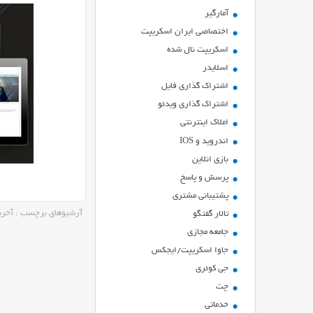
آمارگیر
اختصاصی ایران اسکریپت
اسکریپت نال شده
اسلایدر
اشتراك گذاري فايل
اشتراک گذاری ویدئو
املاک اینترنتی
اندروید و IOS
بازي انلاين
پرسش و پاسخ
پشتیبانی مشتری
آرشیوهای برچسب : آخرین 
تالار گفتگو
جامعه مجازی
جاوا اسکریپت/ایجکس
جی کوئری
چت
خدماتی