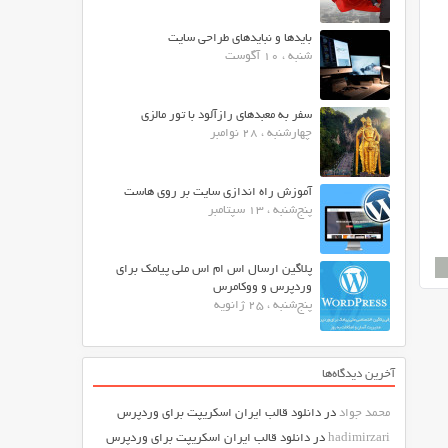
بایدها و نبایدهای طراحی سایت
شنبه ، 10 آگوست
سفر به معبدهای رازآلود با تور مالزی
چهارشنبه ، 28 نوامبر
آموزش راه اندازی سایت بر روی هاست
پنج‌شنبه ، 13 سپتامبر
پلاگین ارسال اس ام اس ملی پیامک برای
وردپرس و ووکامرس
پنج‌شنبه ، 25 ژانویه
آخرین دیدگاه‌ها
محمد جواد
در
دانلود قالب ایران اسکریپت برای وردپرس
hadimirzari
در
دانلود قالب ایران اسکریپت برای وردپرس