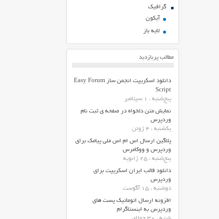
گرافیک
آیکون
لایه باز
مطالب پربازدید
دانلود اسکریپت انجمن ساز Easy Forum
Script
پنج‌شنبه ، 1 سپتامبر
نمایش متن دلخواه در صفحه ی ثبت نام
وردپرس
یکشنبه ، 4 ژوئن
پلاگین ارسال اس ام اس ملی پیامک برای
وردپرس و ووکامرس
پنج‌شنبه ، 25 ژانویه
دانلود قالب ایران اسکریپت برای
وردپرس
دوشنبه ، 15 آگوست
افزونه ارسال اتوماتیک پست های
وردپرس به اینستاگرام
شنبه ، 30 جولای