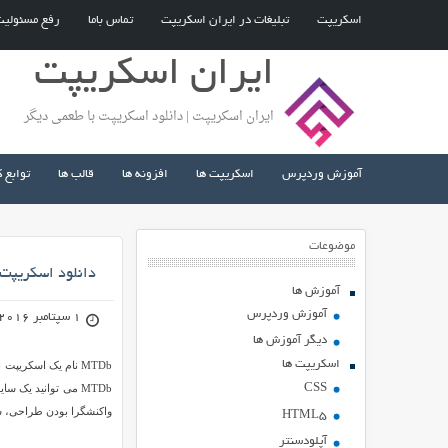
اسکریپت
تبلیغات در ایران اسکریپت
تماس باما
رفع مسئولی
ایران اسکریپت
ایران اسکریپت | دانلود اسکریپت با طعمی دیگر
آموزش وردپرس
اسکریپت ها
افزونه ها
قالب ها
توابع 
موضوعات
دانلود اسکریپت نقد و
آموزش ها
آموزش وردپرس
1 سپتامبر 2016
دیگر آموزش ها
اسکریپت ها
CSS
واکنشگرا بودن طراحی، س
HTML5
آپلودسنتر