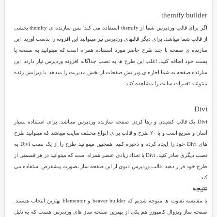
مورد
از
themify builder
بهترین
اگر برای قالب وردپرس شما از themify استفاده می کند٬ پس سازنده ی themify بخشی
صفحه
از قالب شما میباشد. برای دیگر قالبهای وردپرس نیز میتوانید این افزونه را بدست آورید. این
ساز
سازنده ی صفحه با چند طرح حاضر مورد استفاده همراه است که میتوانید به صفحه یا
های
پست خود اضافه کنید. اغلب این طرح ها به نصب جداگانه افزونه وردپرس نیاز دارند. این
وردپرس
سازنده صفحه به شما اجازه ی ویرایش صفحات از بخش مدیریت را میدهد. با ویرایش زنده
را
میتوانید تغییرات سایت را مشاهده کنید.
آموزش
میدهیم.
Divi
Divi یک قالب کشیدن و رها کردن صفحه سازنده وردپرس میباشد. برای استفاده بسیار
آسان و سریع است و با ۲۰ طرح و قالب برای انواع مختلف سایت میباشد که میتوانید طرح
های Divi خود را ایجاد کرده و ذخیره کنید. همچنین میتوانید طرح را از یک نصب Divi به
نصب دیگری صادر کنید. Divi با تعداد زیادی عنصر همراه است که میتوانید در هر قسمتی از
طرح خود قرار دهید. قالب وردپرس دیوی از این صفحه ساز بصورت پیشفرض استفاده می
کند.
نتیجه
با مقایسه تفاوت ها متوجه شدیم که beaver builder و Elementor بهترین انتخاب هستند.
صفحه ساز ویژوال کامپوزر هم یکی از بهترین صفحه ساز های وردپرس هست که به دلیل