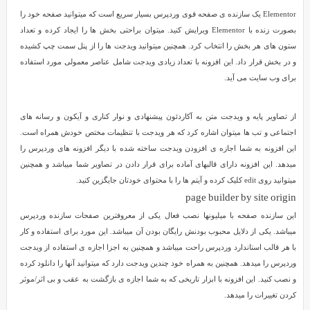
بدون
Elementor یک سازنده ی صفحه قوی وردپرس بسیار سریع است که میتوانید صفحه خود را
نوشتن
بصورت زنده با Elementor ویرایش کنید. میتوان براحتی بخش ها را ایجاد کرده و تعداد
کد
ستون های هر بخش را انتخاب کرد. همچنین میتوانید ویدجت ها را از پنل سمت چپ کشیده
را
و در بخش قرار داد. این افزونه با تعداد زیادی ویدجت شامل عناصر معمولی مورد استفاده
میدهند.
برای وب سایت می آید.
قبلا
در
از تصاویر پایه و ویدجت متن به آکاردئون پیشنهادی و نوار کناری و آیکون و رسانه های
مورد
اجتماعی و تب ها میتوان اشاره کرد که هر ویدجت با تنظیمات مختص خودش همراه است.
اینکه
این افزونه به شما اجازه ی افزودن ویدجت ساخته شده با دیگر افزونه های وردپرس را
صفحه
میدهد. این افزونه دارای قالبهای آماده برای قرار دادن در تصاویر شما میباشد و همچنین
ساز
میتوانید روی edit کلیک کرده و آیتم ها را با محتوای خودتان جایگزین کنید.
وردپرس
page builder by site origin
چیست
توضیحاتی
این سازنده صفحه با میلیونها نصب فعال یکی از معروفترین صفحات سازنده وردپرس
دادیم.
میباشد. یکی از دلایل محبوب بودنش رایگان بودن آن میباشد. این مورد برای استفاده و کار
در
با هر قالب استاندارد وردپرس راحت میباشد و همچنین به اجزا اجازه ی استفاده از ویدجت
این
وردپرس را میدهد. همچنین به همراه خود چندین ویدجت دارد که میتوانید آنها را دانلود کرده
مقاله
و نصب کنید. این افزونه با ابزار تاریخی که به شما اجازه ی بازگشت به عقب و بی اثر/موثر
5
کردن تغییرات را میدهد.