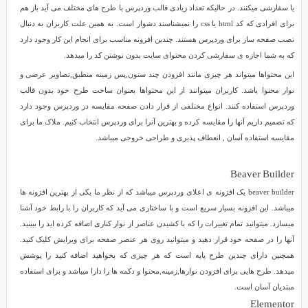
های
یا سفارشی میکنند. در حالیکه تعداد زیادی قالب وردپرس با طرح های مختلف می آید باز هم
صفحه
برای افرادی که کد html یا css را نمیشناسند دشوار است. به همین علت کاربران به دنبال
ساز
نصب صفحه ساز برای وردپرس هستند. چندین افزونه مناسب برای انجام این کار وجود دارد
انجام
که به شما اجازه ی سفارشی کردن محتوای سایت بدون نوشتن کد را میدهد.
می
این محتواها میتواند هر چیزی مانند افزودن چند ستون,پس زمینه منطبق,تصاویر عرضی و
شود.
نوار محتوا باشد. کاربران میتوانند از این محتواها بعنوان ساخت طرح خود بدون قالب
این
وردپرس استفاده کنند. انواع مختلفی از قرار دادن صفحه مقایسه در وردپرس وجود دارد
صفحه
که تصمیم داریم آنها را مقایسه کرده و بهترین آنرا برای وردپرس انتخاب کنیم. ملاک ما برای
ساز
مقایسه استفاده آسان , انعطاف پذیری و طراحی خروجی میباشد.
ها
به
شما
Beaver Builder
اجازه
beaver builder یک افزونه ی اعلای وردپرس میباشد که از نظر ما یکی از بهترین افزونه ها
ی
میباشد. این افزونه بسیار سریع است و با ساختاری می آید که کاربران را با رابط خود آشنا
ایجاد,ویرایش
میسازد. میتوانید تمام تغییرات را که با کشیدن عناصر از نوار کناری اضافه کرده اید را ببینید.
و
آنها را در صفحه خود قرار دهید و میتوانید روی هر عنصر صفحه برای ویرایش کلیک کنید.
سفارشی
همچنین دارای چندین طرح پایه است که هر چیزی که بخواهید اضافه کنید را پوشش
کردن
میدهد. طرح هایی برای افزودن نوارها,زمینه,محتوا و دکمه ها را دارا میباشد و برای استفاده
طرح
مبتدیان آسان است.
سایت
Elementor