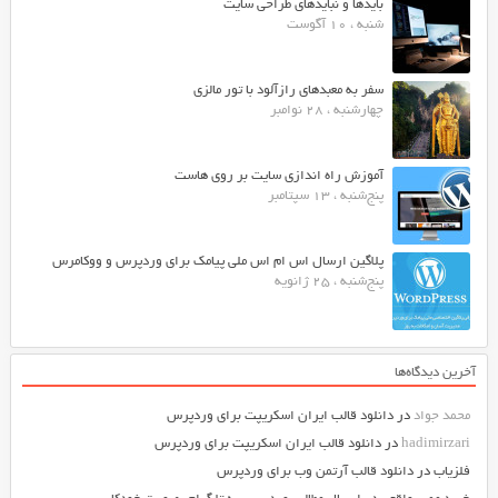
بایدها و نبایدهای طراحی سایت
شنبه ، 10 آگوست
سفر به معبدهای رازآلود با تور مالزی
چهارشنبه ، 28 نوامبر
آموزش راه اندازی سایت بر روی هاست
پنج‌شنبه ، 13 سپتامبر
پلاگین ارسال اس ام اس ملی پیامک برای وردپرس و ووکامرس
پنج‌شنبه ، 25 ژانویه
آخرین دیدگاه‌ها
محمد جواد
در
دانلود قالب ایران اسکریپت برای وردپرس
hadimirzari
در
دانلود قالب ایران اسکریپت برای وردپرس
فلزیاب
در
دانلود قالب آرتمن وب برای وردپرس