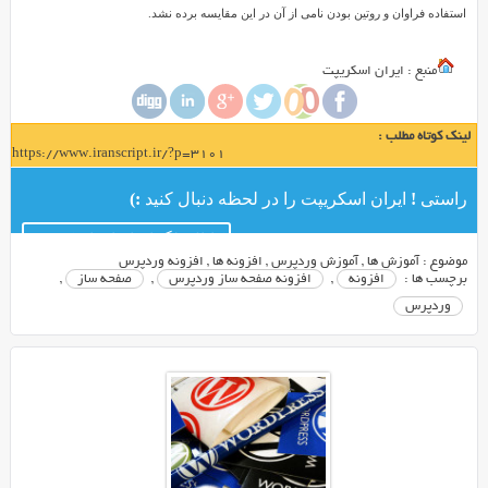
استفاده فراوان و روتین بودن نامی از آن در این مقایسه برده نشد.
منبع : ایران اسکریپت
لینک کوتاه مطلب :
https://www.iranscript.ir/?p=3101
راستی ! ایران اسکریپت را در لحظه دنبال کنید :)
کانال تلگرام ایران اسکریپت
موضوع :
آموزش ها
,
آموزش وردپرس
,
افزونه ها
,
افزونه وردپرس
برچسب ها :
افزونه
,
افزونه صفحه ساز وردپرس
,
صفحه ساز
,
وردپرس