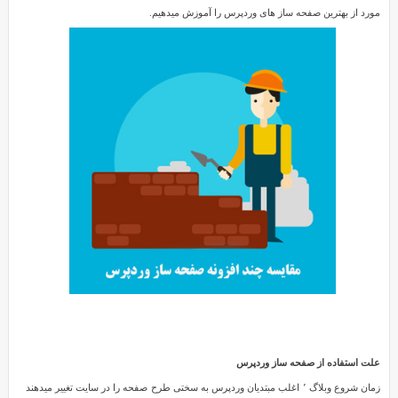
ساز
مورد از بهترین صفحه ساز های وردپرس را آموزش میدهیم.
Reviewed
وردپرس
by
SMZ
on
May
23
Rating:
3.5
مقایسه
چند
افزونه
صفحه
ساز
وردپرس
سفارشی
سازی
صفحات
سایت
وردپرس
با
علت استفاده از صفحه ساز وردپرس
افزونه
زمان شروع وبلاگ ٬ اغلب مبتدیان وردپرس به سختی طرح صفحه را در سایت تغییر میدهند