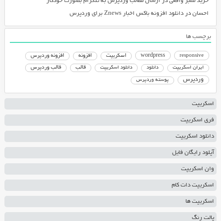
خرید ممبر واقعی
در
ارسال مطالب وردپرس به تلگرام بصورت خودکار
احسان
در
دانلود افزونه باکس اخبار Znews برای وردپرس
برچسب ها
responsive
wordpress
اسکریپت
افزونه
افزونه وردپرس
دانلود اسکریپت
قالب
قالب وردپرس
ایران اسکریپت
دانلود
وردپرس
پوسته وردپرس
اسکریپت
فری اسکریپت
دانلود اسکریپت
آپلود رایگان فایل
وان اسکریپت
اسکریپت دات کام
اسکریپت ها
پالت رنگ