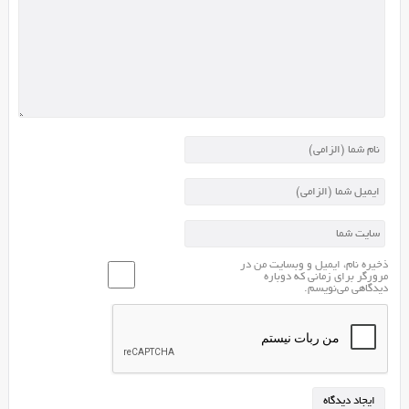
با
asp.net
طراحی
شده
بهتره
از
این
لینک
آموزش
کامل
ثبت
سایت
asp
ذخیره نام، ایمیل و وبسایت من در
رو
مرورگر برای زمانی که دوباره
دیدگاهی می‌نویسم.
ببینند.