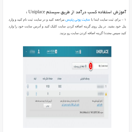
رایگان
می
آموزش استفاده کسب درآمد از طریق سیستم Uniplace :
باشد
۱ – برای ثبت سایت ابتدا با
مراجعه کنید و در سایت ثبت نام کنید و وارد
سایت یونی پلیس
که
پنل خود بشید. در پنل روی گزینه اضافه کردن سایت کلیک کنید و آدرس سایت خود را وارد
توسط
کنید سپس مجددا گزینه اضافه کردن سایت رو بزنید.
آن
قادر
خواهید
بود
با
اشتراک
گذاری
لینک
در
وب
سایت
به
آسانی
از
آن