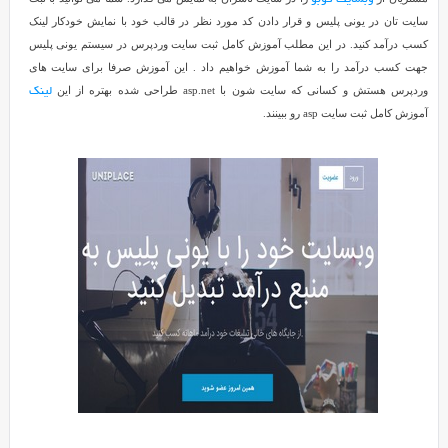
سیستم
سایت تان در یونی پلیس و قرار دادن کد مورد نظر در قالب خود با نمایش خودکار لینک
Reviewed
Uniplace
کسب درآمد کنید. در این مطلب آموزش کامل ثبت سایت وردپرس در سیستم یونی پلیس
by
جهت کسب درآمد را به شما آموزش خواهیم داد . این آموزش صرفا برای سایت های
mohammad
وردپرس هستش و کسانی که سایت شون با asp.net طراحی شده بهتره از این
لینک
on
آموزش کامل ثبت سایت asp رو ببینند.
Jun
25
Rating:
4.0
کسب
درآمد
از
طریق
سیستم
Uniplace
Uniplace
نام
یک
سیستم
کسب
درآمد
و