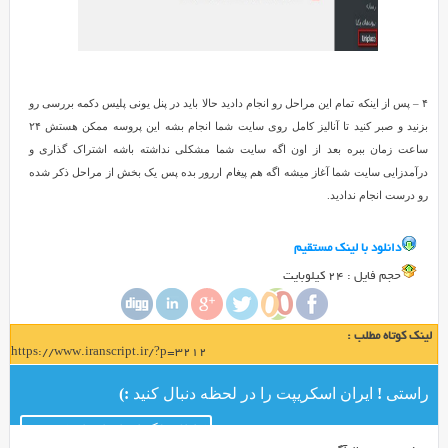
با
ثبت
سایت
تان
۴ – پس از اینکه تمام این مراحل رو انجام دادید حالا باید در پنل یونی پلیس دکمه بررسی رو
در
بزنید و صبر کنید تا آنالیز کامل روی سایت شما انجام بشه این پروسه ممکن هستش ۲۴
یونی
ساعت زمان ببره بعد از اون اگه سایت شما مشکلی نداشته باشه اشتراک گذاری و
پلیس
درآمدزایی سایت شما آغاز میشه اگه هم پیغام اررور بده پس یک بخش از مراحل ذکر شده
و
رو درست انجام ندادید.
قرار
دادن
کد
دانلود با لينک مستقيم
مورد
حجم فايل : 24 کیلوبایت
نظر
در
قالب
لینک کوتاه مطلب :
https://www.iranscript.ir/?p=3212
خود
با
راستی ! ایران اسکریپت را در لحظه دنبال کنید :)
نمایش
خودکار
کانال تلگرام ایران اسکریپت