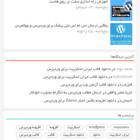
آموزش راه اندازی سایت بر روی هاست
پنج‌شنبه ، 13 سپتامبر
پلاگین ارسال اس ام اس ملی پیامک برای وردپرس و ووکامرس
پنج‌شنبه ، 25 ژانویه
آخرین دیدگاه‌ها
محمد جواد
در
دانلود قالب ایران اسکریپت برای وردپرس
hadimirzari
در
دانلود قالب ایران اسکریپت برای وردپرس
فلزیاب
در
دانلود قالب آرتمن وب برای وردپرس
خرید ممبر واقعی
در
ارسال مطالب وردپرس به تلگرام بصورت خودکار
احسان
در
دانلود افزونه باکس اخبار Znews برای وردپرس
برچسب ها
responsive
wordpress
اسکریپت
افزونه
افزونه وردپرس
دانلود اسکریپت
قالب
قالب وردپرس
ایران اسکریپت
دانلود