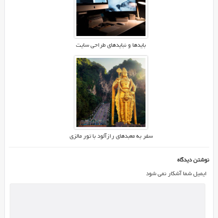
به
شما
آموزش
خواهیم
بایدها و نبایدهای طراحی سایت
داد
.
این
آموزش
صرفا
برای
سایت
های
سفر به معبدهای رازآلود با تور مالزی
وردپرس
هستش
نوشتن دیدگاه
و
ایمیل شما آشکار نمی شود
کسانی
که
سایت
شون