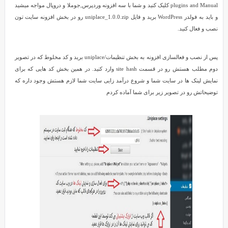
لینک
plugins and Manual کلیک کنید و شما با سه افزونه وردپرس,جوملا و دروپال مواجه میشید
های
و باید به فولدر WordPress برید و فایل uniplace_1.0.0.zip رو در بخش افزونه سایت تون
خریداری
نصب و فعال کنید.
شده
توسط
پس از نصب و فعالسازی افزونه به بخش تنظیمات/uniplace برید و کد مخلوط که در تصویر
مشتریان
دوم مطلب هستش رو در قسمت site hash وارد کنید. در همین بخش کد هایی که برای
از
نمایش لینک ها در سایت شما و شروع درآمد زایی سایت شما لازم هستش وجود داره که
وبسایت
توضیحاتش رو در تصویر زیر برای شما آماده کردم
کوبو
را
در
سایت
ناشران
به
نمایش
می
گذارد.
شما
می
توانید