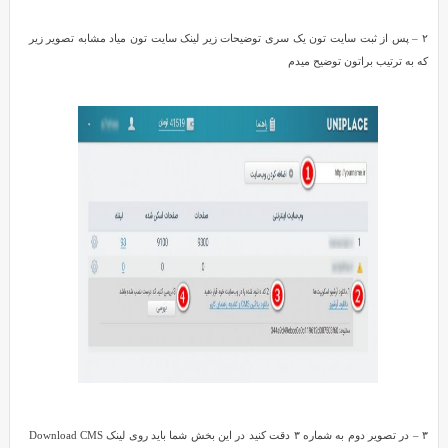
درآمد
کسب
۲ – پس از ثبت سایت تون یک سری توضیحات زیر لینک سایت تون میاد مشابه تصویر زیر
کنید.
که به ترتیب براتون توضیح میدم
قابل
به
ذکر
می
باشد
یونی
پلیس
یک
سیستم
نمایش
دهنده
بک
لینک
می
باشد
که
۳ – در تصویر دوم به شماره ۳ دقت کنید در این بخش شما باید روی لینک Download CMS