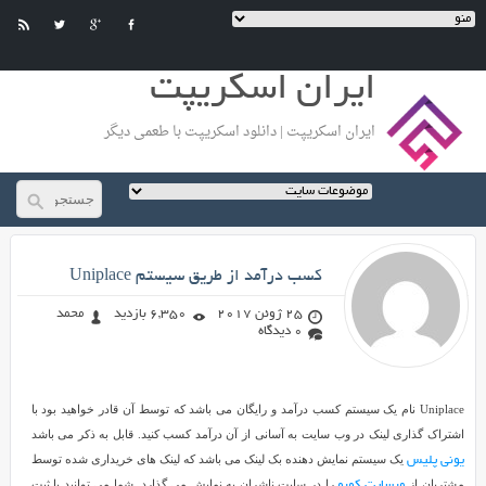
ایران اسکریپت
ایران اسکریپت | دانلود اسکریپت با طعمی دیگر
محمد
در راه رسیدن به هدف تون شکست
کسب درآمد از طریق سیستم Uniplace
های زیادی خواهید خورد ولی باید
خوشحال باشید چون دلیل شکست
25 ژوئن 2017
6,350 بازدید
محمد
شما , تلاش کردن شماست ... به تلاش
تون ادامه بدید و هرگز نا امید نشید
0 دیدگاه
...
کسب
Uniplace نام یک سیستم کسب درآمد و رایگان می باشد که توسط آن قادر خواهید بود با
درآمد
اشتراک گذاری لینک در وب سایت به آسانی از آن درآمد کسب کنید. قابل به ذکر می باشد
از
یک سیستم نمایش دهنده بک لینک می باشد که لینک های خریداری شده توسط
یونی پلیس
طریق
مشتریان از
را در سایت ناشران به نمایش می گذارد. شما می توانید با ثبت
وبسایت کوبو