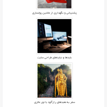
نیز
سایت
های
پشتیبانی و نگهداری از ماشین پولسازی
دانلود
آهنگ
بسیاری
در
سطح
اینترنت
گسترش
یافت
بایدها و نبایدهای طراحی سایت
که
هرکدام
دارای
هدفی
بودند
که
البته
همه
سفر به معبدهای رازآلود با تور مالزی
ی