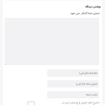
آنها
نوشتن دیدگاه
با
ایمیل شما آشکار نمی شود
قوانین
جمهوری
اسلامی
ایرانی
مطابقت
نداشته
و
فیلتر
میشدند.
اما
سایت
موزیک
ایرانی
که
در
سال
۹۲
ذخیره نام، ایمیل و وبسایت من در