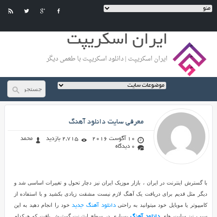
ایران اسکریپت
ایران اسکریپت | دانلود اسکریپت با طعمی دیگر
محمد
معرفی سایت دانلود آهنگ
در راه رسیدن به هدف تون شکست
های زیادی خواهید خورد ولی باید
خوشحال باشید چون دلیل شکست
10 آگوست 2016
2,715 بازدید
محمد
شما , تلاش کردن شماست ... به تلاش
0 دیدگاه
تون ادامه بدید و هرگز نا امید نشید
...
معرفی
با گسترش اینترنت در ایران ، بازار موزیک ایران نیز دچار تحول و تغییرات اساسی شد و
سایت
دیگر مثل قدیم برای دریافت یک آهنگ لازم نیست مشقت زیادی بکشید و با استفاده از
دانلود
کامیپوتر یا موبایل خود میتوانید به راحتی
خود را انجام دهید به این
دانلود آهنگ جدید
Reviewed
آهنگ
سبب نیز سایت های
بسیاری در سطح اینترنت گسترش یافت که هرکدام
دانلود آهنگ