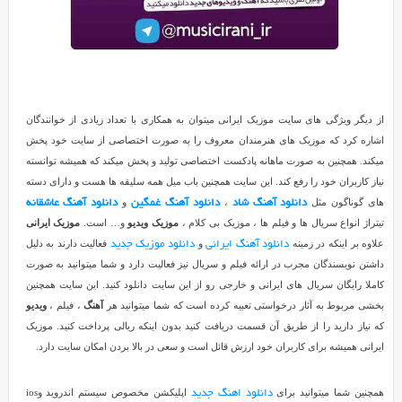
تحول
و
تغییرات
اساسی
شد
و
از دیگر ویژگی های سایت موزیک ایرانی میتوان به همکاری با تعداد زیادی از خوانندگان
دیگر
اشاره کرد که موزیک های هنرمندان معروف را به صورت اختصاصی از سایت خود پخش
مثل
میکند. همچنین به صورت ماهانه پادکست اختصاصی تولید و پخش میکند که همیشه توانسته
قدیم
نیاز کاربران خود را رفع کند. این سایت همچنین باب میل همه سلیقه ها هست و دارای دسته
برای
های گوناگون مثل
،
و
دانلود آهنگ شاد
دانلود آهنگ غمگین
دانلود آهنگ عاشقانه
دریافت
تیتراژ انواع سریال ها و فیلم ها ، موزیک بی کلام ،
موزیک ویدیو
و… است.
موزیک ایرانی
یک
علاوه بر اینکه در زمینه
و
فعالیت دارند به دلیل
دانلود آهنگ ایرانی
دانلود موزیک جدید
آهنگ
داشتن نویسندگان مجرب در ارائه فیلم و سریال نیز فعالیت دارد و شما میتوانید به صورت
لازم
کاملا رایگان سریال های ایرانی و خارجی رو از این سایت دانلود کنید. این سایت همچنین
نیست
بخشی مربوط به آثار درخواستی تعبیه کرده است که شما میتوانید هر
آهنگ
، فیلم ،
ویدیو
مشقت
که نیاز دارید را از طریق آن قسمت دریافت کنید بدون اینکه ریالی پرداخت کنید. موزیک
زیادی
ایرانی همیشه برای کاربران خود ارزش قائل است و سعی در بالا بردن امکان سایت دارد.
بکشید
و
با
همچنین شما میتوانید برای
اپلیکشن مخصوص سیستم اندروید وios
دانلود اهنگ جدید