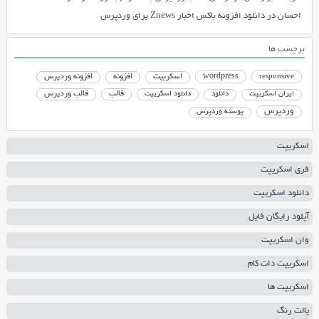
تر
احسان
در
دانلود افزونه باکس اخبار Znews برای وردپرس
کاربران
،
برچسب ها
لینک
دانلود
responsive
wordpress
اسکریپت
افزونه
افزونه وردپرس
مستقیم
دانلود اسکریپت
قالب
قالب وردپرس
ایران اسکریپت
دانلود
و
وردپرس
پوسته وردپرس
با
سرعت
اسکریپت
بالا
،
فری اسکریپت
ارائه
دانلود اسکریپت
آهنگ
ها
آپلود رایگان فایل
با
وان اسکریپت
انواع
اسکریپت دات کام
کیفیت
که
اسکریپت ها
هرکسی
پالت رنگ
حتی