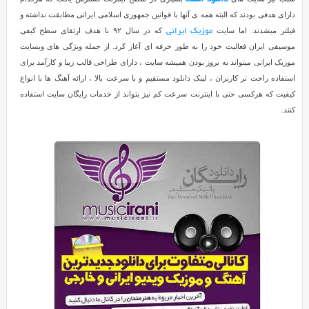
by
دارای هدفی بودند که البته همه ی آنها با قوانین جمهوری اسلامی ایرانی مطابقت نداشته و
M.J
فیلتر میشدند. اما سایت
که در سال ۹۲ با هدف ارتقای سطح کیفی
موزیک ایرانی
on
موسیقی ایران فعالیت خود را به طور حرفه ای آغاز کرد. از جمله ویژگی های وبسایت
Aug
موزیک ایرانی میتواند به بروز بودن همیشه سایت ، دارای طراحی قالب زیبا و کارآمد برای
10
Rating:
استفاده راحت تر کاربران ، لینک دانلود مستقیم و با سرعت بالا ، ارائه آهنگ ها با انواع
5.0
معرفی
کیفیت که هرکسی حتی با اینترنت سرعت کم نیز بتواند از خدمات رایگان سایت استفاده
سایت
کنند.
دانلود
آهنگ
با
گسترش
اینترنت
در
ایران
،
بازار
موزیک
ایران
نیز
دچار