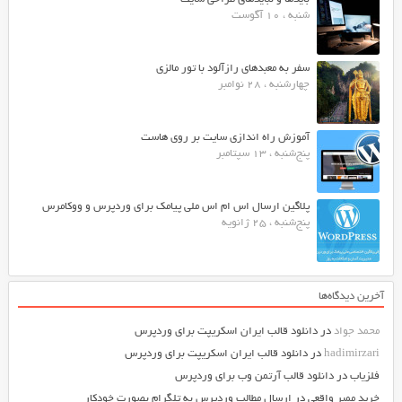
وبسایت
شنبه ، 10 آگوست
موزیک
ایرانی
سفر به معبدهای رازآلود با تور مالزی
میتواند
چهارشنبه ، 28 نوامبر
به
بروز
بودن
آموزش راه اندازی سایت بر روی هاست
پنج‌شنبه ، 13 سپتامبر
همیشه
سایت
،
پلاگین ارسال اس ام اس ملی پیامک برای وردپرس و ووکامرس
دارای
پنج‌شنبه ، 25 ژانویه
طراحی
قالب
زیبا
آخرین دیدگاه‌ها
و
کارآمد
محمد جواد
در
دانلود قالب ایران اسکریپت برای وردپرس
برای
hadimirzari
در
دانلود قالب ایران اسکریپت برای وردپرس
استفاده
فلزیاب
در
دانلود قالب آرتمن وب برای وردپرس
راحت
خرید ممبر واقعی
در
ارسال مطالب وردپرس به تلگرام بصورت خودکار