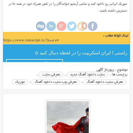
استفاده
موزیک ایرانی رو دانلود کنید و تمامی آرشیو خوانندگان را در تلفن همراه خود در همه جا در
از
دسترس داشته باشید.
کامیپوتر
یا
موبایل
لینک کوتاه مطلب :
خود
https://www.iranscript.ir/?p=673
میتوانید
به
راستی ! ایران اسکریپت را در لحظه دنبال کنید :)
راحتی
کانال تلگرام ایران اسکریپت
دانلود
موضوع :
رپورتاژ آگهی
آهنگ
برچسب ها :
سایت دانلود آهنگ جدید
,
معرفی سایت
,
جدید
معرفی سایت دانلود آهنگ
,
معرفی وب سایت دانلود آهنگ
,
موزیک
خود
را
انجام
دهید
به
این
سبب