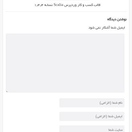
نمایید.
قالب کسب و کار وردپرس Scalia نسخه ۱٫۴٫۴
امروز
در
نوشتن دیدگاه
ایران
اسکریپت
ایمیل شما آشکار نمی شود
یک
پوسته
بسیار
حرفه
ای
به
نام
Classico
را
برای
شما
عزیزان
آماده
دانلود
کرده