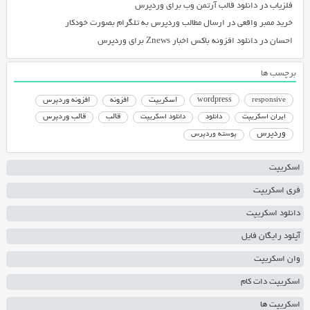
فلزیاب
در
دانلود قالب آرتمن وب برای وردپرس
خرید ممبر واقعی
در
ارسال مطالب وردپرس به تلگرام بصورت خودکار
احسان
در
دانلود افزونه باکس اخبار Znews برای وردپرس
برچسب ها
responsive
wordpress
اسکریپت
افزونه
افزونه وردپرس
دانلود اسکریپت
قالب
قالب وردپرس
ایران اسکریپت
دانلود
وردپرس
پوسته وردپرس
اسکریپت
فری اسکریپت
دانلود اسکریپت
آپلود رایگان فایل
وان اسکریپت
اسکریپت دات کام
اسکریپت ها