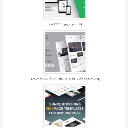
ووکامرس
(وردپرس)
ایجاد
و
قالب وردپرس ۲۰script
مدیریت
می
شوند.
فقط
کافیست
سیستم
را
فعال
پوسته مجله خبری وردپرس Apemag نسخه ۱٫۰٫۶
کرده
و
یک
پوسته
حرفه
ای
نصب