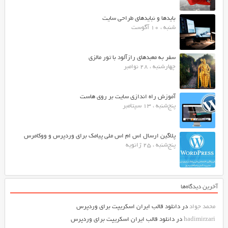
بایدها و نبایدهای طراحی سایت
شنبه ، 10 آگوست
سفر به معبدهای رازآلود با تور مالزی
چهارشنبه ، 28 نوامبر
آموزش راه اندازی سایت بر روی هاست
پنج‌شنبه ، 13 سپتامبر
پلاگین ارسال اس ام اس ملی پیامک برای وردپرس و ووکامرس
پنج‌شنبه ، 25 ژانویه
آخرین دیدگاه‌ها
محمد جواد
در
دانلود قالب ایران اسکریپت برای وردپرس
hadimirzari
در
دانلود قالب ایران اسکریپت برای وردپرس