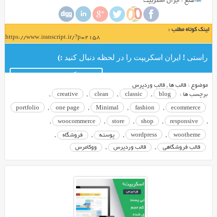
می
منبع : ایران اسکریپت
بینیم
اکثر
لینک کوتاه مطلب :
آن
https://www.iranscript.ir/?p=2158
ها
دارای
راستی ! ایران اسکریپت را در لحظه دنبال کنید :)
امکانات
کانال تلگرام ایران اسکریپت
بالا
موضوع :
قالب ها
,
قالب وردپرس
و
برچسب ها :
blog
,
classic
,
clean
,
creative
,
فضای
portfolio
,
one page
,
Minimal
,
fashion
,
ecommerce
حرفه
,
woocommerce
,
store
,
shop
,
responsive
,
ای
هستند.
wootheme
,
wordpress
,
پوسته
,
فروشگاه
,
این
قالب فروشگاهی
,
قالب وردپرس
,
ووکامرس
فروشگاه
ها
توسط
سیستم
حرفه
ای