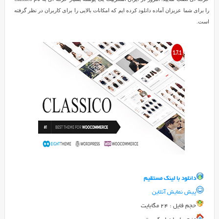
Reviewed
وردپرس
را برای شما عزیزان آماده دانلود کرده ایم که امکانات بالایی را برای کاربران در نظر گرفته
by
است.
SMZ
on
Oct
20
Rating:
5.0
قالب
فروشگاهی
Classico
برای
وردپرس
امروزه
شاهد
رشد
فروشگاه
های
اینترنتی
دانلود با لينک مستقيم
بسیاری
پیش نمایش آنلاین
هستیم
حجم فايل : 24 مگابایت
و