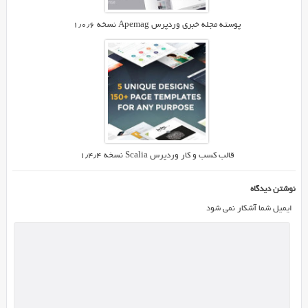
پوسته مجله خبری وردپرس Apemag نسخه ۱٫۰٫۶
قالب کسب و کار وردپرس Scalia نسخه ۱٫۴٫۴
نوشتن دیدگاه
ایمیل شما آشکار نمی شود