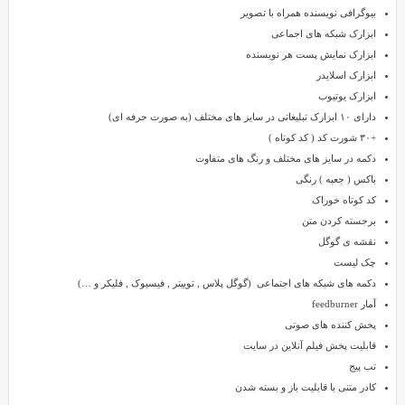
آن
بیوگرافی نویسنده همراه با تصویر
را
ابزارک شبکه های اجماعی
نصب
ابزارک نمایش پست هر نویسنده
کنید
ابزارک اسلایدر
و
ابزارک یوتیوب
مشغول
دارای ۱۰ ابزارک تبلیغاتی در سایز های مختلف (به صورت حرفه ای)
به
+۳۰ شورت کد ( کد کوتاه )
فعالیت
دکمه در سایز های مختلف و رنگ های متفاوت
شوید.
باکس ( جعبه ) رنگی
کد کوتاه خوراک
برجسته کردن متن
نقشه ی گوگل
چک لیست
دکمه های شبکه های اجتماعی (گوگل پلاس , توییتر , فیسبوک , فلیکر و …)
آمار feedburner
پخش کننده های صوتی
قابلیت پخش فیلم آنلاین در سایت
تب پیج
کادر متنی با قابلیت باز و بسته شدن