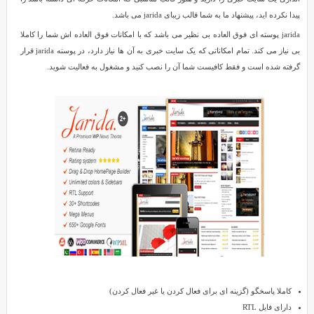
jarida
پیدا نکرده اید، پیشنهاد ما به شما قالب زیبای jarida می باشد.
نسخه
jarida پوسته ای فوق العاده بی نظیر می باشد که با امکانات فوق العاده اش شما را کاملا
Reviewed
2.4.3
بی نیاز می کند. تمام امکاناتی که یک سایت خبری به آن ها نیاز دارد، در پوسته jarida قرار
by
گرفته شده است و فقط کافیست شما آن را نصب کنید و مشغول به فعالیت شوید.
SMZ
on
Aug
18
Rating:
5.0
دانلود
پوسته
مجله
خبری
jarida
نسخه
2.4.3
jarida
پوسته
ای
فوق
کاملا پاسخگو (گزینه ای برای فعال کردن یا غیر فعال کردن)
العاده
دارای فایل RTL