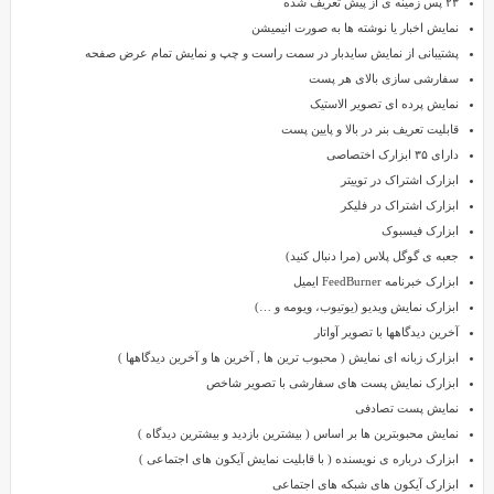
۲۳ پس زمینه ی از پیش تعریف شده
یک
نمایش اخبار یا نوشته ها به صورت انیمیشن
سایت
پشتیبانی از نمایش سایدبار در سمت راست و چپ و نمایش تمام عرض صفحه
خبری
سفارشی سازی بالای هر پست
به
نمایش پرده ای تصویر الاستیک
آن
قابلیت تعریف بنر در بالا و پایین پست
ها
دارای ۳۵ ابزارک اختصاصی
نیاز
ابزارک اشتراک در توییتر
دارد،
ابزارک اشتراک در فلیکر
در
ابزارک فیسبوک
پوسته
جعبه ی گوگل پلاس (مرا دنبال کنید)
jarida
ابزارک خبرنامه FeedBurner ایمیل
قرار
ابزارک نمایش ویدیو (یوتیوب، ویومه و …)
گرفته
آخرین دیدگاهها با تصویر آواتار
شده
ابزارک زبانه ای نمایش ( محبوب ترین ها , آخرین ها و آخرین دیدگاهها )
است
ابزارک نمایش پست های سفارشی با تصویر شاخص
و
نمایش پست تصادفی
فقط
نمایش محبوبترین ها بر اساس ( بیشترین بازدید و بیشترین دیدگاه )
کافیست
ابزارک درباره ی نویسنده ( با قابلیت نمایش آیکون های اجتماعی )
شما
ابزارک آیکون های شبکه های اجتماعی