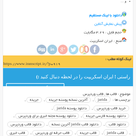
و …
دانلود با لينک مستقيم
پیش نمایش آنلاین
حجم فايل : 3.29 مگابایت
منبع : ایران اسکریپت
لینک کوتاه مطلب :
https://www.iranscript.ir/?p=919
راستی ! ایران اسکریپت را در لحظه دنبال کنید :)
کانال تلگرام ایران اسکریپت
موضوع :
قالب ها
,
قالب وردپرس
برچسب ها :
jarida
,
آخرین نسخه پوسته جریده
,
جریده
,
خرید قالب وردپرس
,
دانلود پوسته jarida
,
دانلود پوسته فارسی جریده
,
دانلود پوسته مجله خبری برای وردپرس
,
دانلود قالب
,
دانلود قالب jarida آخرین نسخه
,
دانلود قالب وردپرس
,
قالب jarida
,
قالب جریده
,
قالب حرفه ای وردپرس
,
قالب خبری