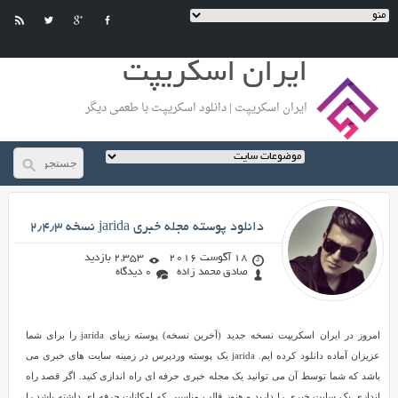
ایران اسکریپت
ایران اسکریپت | دانلود اسکریپت با طعمی دیگر
صادق محمد زاده
دانلود پوسته مجله خبری jarida نسخه ۲٫۴٫۳
18 آگوست 2016
2,353 بازدید
صادق محمد زاده
0 دیدگاه
دانلود
امروز در ایران اسکریپت نسخه جدید (آخرین نسخه) پوسته زیبای jarida را برای شما
پوسته
عزیزان آماده دانلود کرده ایم. jarida یک پوسته وردپرس در زمینه سایت های خبری می
مجله
باشد که شما توسط آن می توانید یک مجله خبری حرفه ای راه اندازی کنید. اگر قصد راه
خبری
اندازی یک سایت خبری را دارید و هنوز قالب مناسبی که امکانات حرفه ای داشته باشد را