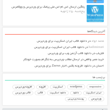
پلاگین ارسال اس ام اس ملی پیامک برای وردپرس و ووکامرس
پنج‌شنبه ، 25 ژانویه
آخرین دیدگاه‌ها
محمد جواد
در
دانلود قالب ایران اسکریپت برای وردپرس
hadimirzari
در
دانلود قالب ایران اسکریپت برای وردپرس
فلزیاب
در
دانلود قالب آرتمن وب برای وردپرس
خرید ممبر واقعی
در
ارسال مطالب وردپرس به تلگرام بصورت خودکار
احسان
در
دانلود افزونه باکس اخبار Znews برای وردپرس
برچسب ها
responsive
wordpress
اسکریپت
افزونه
افزونه وردپرس
دانلود اسکریپت
قالب
قالب وردپرس
ایران اسکریپت
دانلود
وردپرس
پوسته وردپرس