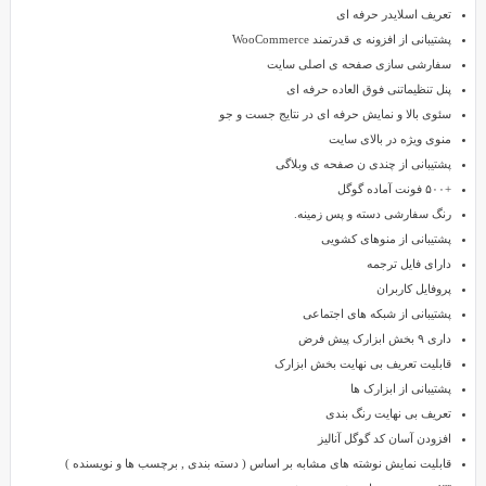
بی
تعریف اسلایدر حرفه ای
نظیر
پشتیبانی از افزونه ی قدرتمند WooCommerce
می
سفارشی سازی صفحه ی اصلی سایت
باشد
پنل تنظیماتنی فوق العاده حرفه ای
که
سئوی بالا و نمایش حرفه ای در نتایج جست و جو
با
منوی ویژه در بالای سایت
امکانات
پشتیبانی از چندی ن صفحه ی وبلاگی
فوق
+۵۰۰ فونت آماده گوگل
العاده
رنگ سفارشی دسته و پس زمینه.
اش
پشتیبانی از منوهای کشویی
شما
دارای فایل ترجمه
را
پروفایل کاربران
کاملا
پشتیبانی از شبکه های اجتماعی
بی
داری ۹ بخش ابزارک پیش فرض
نیاز
قابلیت تعریف بی نهایت بخش ابزارک
می
پشتیبانی از ابزارک ها
کند.
تعریف بی نهایت رنگ بندی
تمام
افزودن آسان کد گوگل آنالیز
امکاناتی
قابلیت نمایش نوشته های مشابه بر اساس ( دسته بندی , برچسب ها و نویسنده )
که