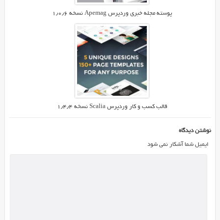
مدت
زیادی
پوسته مجله خبری وردپرس Apemag نسخه ۱٫۰٫۶
می
گذرد
و
امروز
برای
اولین
بار
از
قالب کسب و کار وردپرس Scalia نسخه ۱٫۴٫۴
طف
ایران
نوشتن دیدگاه
اسکریپت
ایمیل شما آشکار نمی شود
منتشر
می
شود.
نسخه
ای
که
ما