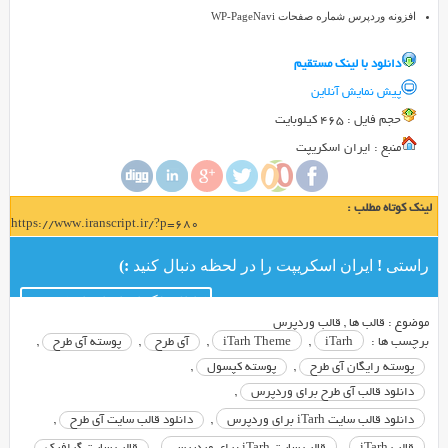
به
افزونه وردپرس شماره صفحات WP-PageNavi
نام
iTarh
دانلود با لينک مستقيم
درخدمت
شما
پیش نمایش آنلاین
ایران
حجم فايل : 465 کیلوبایت
اسکریپتی
منبع : ایران اسکریپت
های
عزیز
هستیم.
لینک کوتاه مطلب :
https://www.iranscript.ir/?p=680
پوسته
iTarh
راستی ! ایران اسکریپت را در لحظه دنبال کنید :)
از
طراحی
کانال تلگرام ایران اسکریپت
جذاب
موضوع :
قالب ها
,
قالب وردپرس
برچسب ها :
iTarh
,
iTarh Theme
,
آی طرح
,
پوسته آی طرح
,
و
پوسته رایگان آی طرح
,
پوسته کپسول
,
زیبایی
برخوردار
دانلود قالب آی طرح برای وردپرس
,
می
دانلود قالب سایت iTarh برای وردپرس
,
دانلود قالب سایت آی طرح
,
باشد.