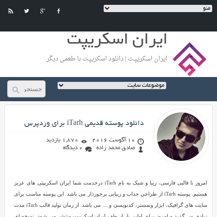
ایران اسکریپت
ایران اسکریپت | دانلود اسکریپت با طعمی دیگر
صادق محمد زاده
دانلود پوسته قدیمی iTarh برای وردپرس
10 آگوست 2016
1,870 بازدید
صادق محمد زاده
0 دیدگاه
دانلود
امروز با قالبی فارسی، زیبا و شیک به نام iTarh درخدمت شما ایران اسکریپتی های عزیز
پوسته
هستیم. پوسته iTarh از طراحی جذاب و زیبایی برخوردار می باشد. این پوسته مناسب برای
قدیمی
سایت های گرافیک، ابزار وبمستر، کدنویسی و … می باشد. از زمان تولید قالب iTarh مدت
iTarh
زیادی می گذرد و امروز برای اولین بار از طف ایران اسکریپت منتشر می شود. نسخه ای