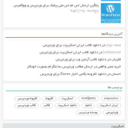
پلاگین ارسال اس ام اس ملی پیامک برای وردپرس و ووکامرس
پنج‌شنبه ، 25 ژانویه
آخرین دیدگاه‌ها
محمد جواد
در
دانلود قالب ایران اسکریپت برای وردپرس
hadimirzari
در
دانلود قالب ایران اسکریپت برای وردپرس
فلزیاب
در
دانلود قالب آرتمن وب برای وردپرس
خرید ممبر واقعی
در
ارسال مطالب وردپرس به تلگرام بصورت خودکار
احسان
در
دانلود افزونه باکس اخبار Znews برای وردپرس
برچسب ها
responsive
wordpress
اسکریپت
افزونه
افزونه وردپرس
دانلود اسکریپت
قالب
قالب وردپرس
ایران اسکریپت
دانلود
وردپرس
پوسته وردپرس
اسکریپت