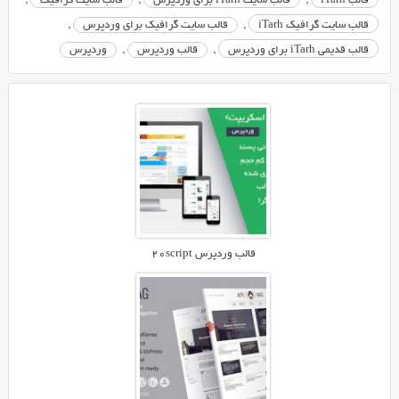
قالب iTarh
,
قالب سایت iTarh برای وردپرس
,
قالب سایت گرافیک
,
این
قالب سایت گرافیک iTarh
,
قالب سایت گرافیک برای وردپرس
,
پوسته
قالب قدیمی iTarh برای وردپرس
,
قالب وردپرس
,
وردپرس
مناسب
برای
سایت
های
گرافیک،
ابزار
وبمستر،
کدنویسی
و
...
قالب وردپرس ۲۰script
می
باشد.
از
زمان
تولید
قالب
iTarh