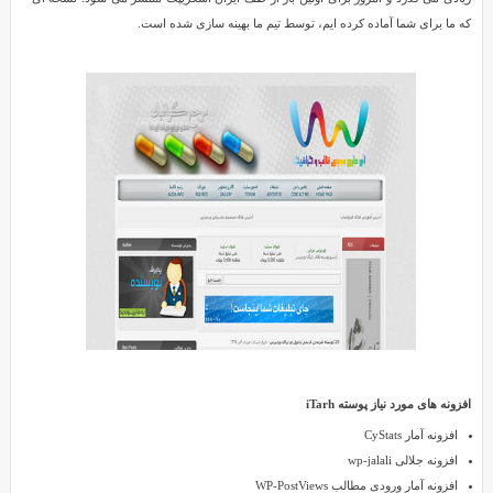
برای
که ما برای شما آماده کرده ایم، توسط تیم ما بهینه سازی شده است.
Reviewed
وردپرس
by
SMZ
on
Aug
10
Rating:
5.0
دانلود
پوسته
قدیمی
iTarh
برای
وردپرس
امروز
با
قالبی
فارسی،
افزونه های مورد نیاز پوسته iTarh
زیبا
افزونه آمار CyStats
و
افزونه جلالی wp-jalali
شیک
افزونه آمار ورودی مطالب WP-PostViews