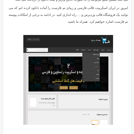
فارست
امروز در ایران اسکریپت قالب فارسی و زیبای تم فارست را آماده دانلود کرده ایم که می
به
توانید یک قروشگاه قالب وردپرس و … راه اندازی کنید. در ادامه به برخی از امکانات پوسته
همراه
تم فارست اشاره خواهیم کرد. همراه ما باشید.
درگاه
Reviewed
پرداخت
by
SMZ
on
Aug
16
Rating:
5.0
دانلود
پوسته
فارسی
تم
فارست
به
همراه
درگاه
پرداخت
امروز