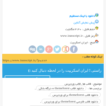
در
ایران
اسکریپت
دانلود با لينک مستقيم
قالب
فارسی
پیش نمایش آنلاین
و
حجم فايل : 3.30 مگابایت
زیبای
رمز فايل : www.iranscript.ir
تم
منبع : ایران اسکریپت
فارست
را
آماده
لینک کوتاه مطلب :
دانلود
https://www.iranscript.ir/?p=872
کرده
راستی ! ایران اسکریپت را در لحظه دنبال کنید :)
ایم
که
کانال تلگرام ایران اسکریپت
می
موضوع :
قالب ها
,
قالب وردپرس
توانید
برچسب ها :
دانلود قالب themeforest + درگاه بانکی
,
یک
دانلود قالب themeforest برای وردپرس
,
قروشگاه
دانلود قالب فارسی themeforest برای وردپرس
,
قالب