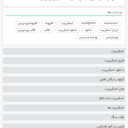
برچسب ها
responsive
wordpress
اسکریپت
افزونه
افزونه وردپرس
دانلود اسکریپت
قالب
قالب وردپرس
ایران اسکریپت
دانلود
وردپرس
پوسته وردپرس
اسکریپت
فری اسکریپت
دانلود اسکریپت
آپلود رایگان فایل
وان اسکریپت
اسکریپت دات کام
اسکریپت ها
پالت رنگ
کسب درآمد فارکس