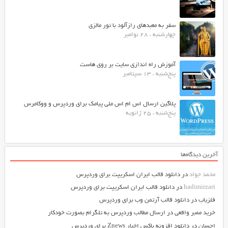
سفر به معبدهای رازآلود با تور مالزی
چهارشنبه ، 28 نوامبر
آموزش راه اندازی سایت بر روی هاست
پنج‌شنبه ، 13 سپتامبر
پلاگین ارسال اس ام اس ملی پیامک برای وردپرس و ووکامرس
پنج‌شنبه ، 25 ژانویه
آخرین دیدگاه‌ها
محمد جواد
در
دانلود قالب ایران اسکریپت برای وردپرس
hadimirzari
در
دانلود قالب ایران اسکریپت برای وردپرس
فلزیاب
در
دانلود قالب آرتمن وب برای وردپرس
خرید ممبر واقعی
در
ارسال مطالب وردپرس به تلگرام بصورت خودکار
احسان
در
دانلود افزونه باکس اخبار Znews برای وردپرس