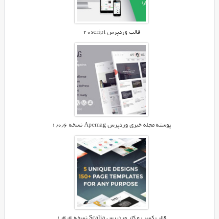
ما
باشید.
قالب وردپرس ۲۰script
پوسته مجله خبری وردپرس Apemag نسخه ۱٫۰٫۶
قالب کسب و کار وردپرس Scalia نسخه ۱٫۴٫۴