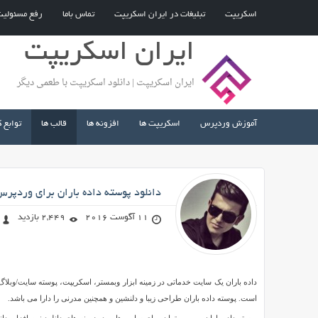
اسکریپت
تبلیغات در ایران اسکریپت
تماس باما
رفع مسئولی
ایران اسکریپت
ایران اسکریپت | دانلود اسکریپت با طعمی دیگر
آموزش وردپرس
اسکریپت ها
افزونه ها
قالب ها
توابع 
صادق محمد زاده
دانلود پوسته داده باران برای وردپر
11 آگوست 2016
2,449 بازدید
دانلود
داده باران یک سایت خدماتی در زمینه ابزار وبمستر، اسکریپت، پوسته سایت/وبلاگ 
پوسته
است. پوسته داده باران طراحی زیبا و دلنشین و همچنین مدرنی را دارا می باشد.
داده