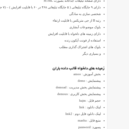
دارای صفحه تبلیغات جداگانه بصورت HTML
ابزار
دارای ۹ جایگاه تبلیغاتی ( ۵ جایگاه تبلیغاتی ۴۶۸ در ۶۰ با قابلیت افزایش ) – (۷ جایگاه ۱۲۰ در ۲۴۰ با قابلیت افزایش ) – (۳۰ جایگاه تبلیغاتی متنی با قابلیت افزایش ) یک جایگاه پست ثابت
وبمستر،
شخصی سازی به سادگی
اسکریپت،
رتبه B از جی متریکس با قابلیت ارتقاء
پوسته
بلوک موضوعات آبشاری
سایت/
دارای زمینه های دلخواه با قابلیت افزایش
وبلاگ
استفاده از فونت آیکون زنده
و
بلوک های اشتراک گذاری مطلب
...
و بسیاری دیگر
می
باشد
زمینه های دلخواه قالب داده باران
که
بخش آموزش : amoo
امروز
پیشنمایش : demo
تیم
پیشنمایش بخش مدیریت : demoad
ایران
پیشنمایش بخش کاربری : demous
اسکریپت
حجم فایل : hajm
قالب
لینک دانلود : link
زیبای
لینک دانلود فایل دوم : link2
این
منبع فایل : manba
سایت
پسورد: password