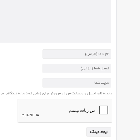
آموزشی،
اسکریپت،
کدنویسی،
پوسته
و
پلاگین
و
...
استفاده
کرد.
ایران
اسکریپت
برای
ذخیره نام، ایمیل و وبسایت من در مرورگر برای زمانی که دوباره دیدگاهی می
اولین
بار
این
قالب
زیبا
را
در