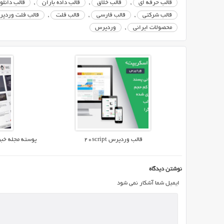
قالب حرفه ای
,
قالب خلاق
,
قالب داده باران
,
قالب دانلو
می
قالب شرکتی
,
قالب فارسی
,
قالب فلت
,
قالب فلت وردپ
باشد.
محصولات ایرانی
,
وردپرس
پوسته
داده
باران
رت
می
توان
برای
سایت
هایی
در
قالب وردپرس ۲۰script
پوسته مجله خبری وردپرس 
زمینه
های
نوشتن دیدگاه
دانلود
نرم
ایمیل شما آشکار نمی شود
افزار،
دانلود
بازی،