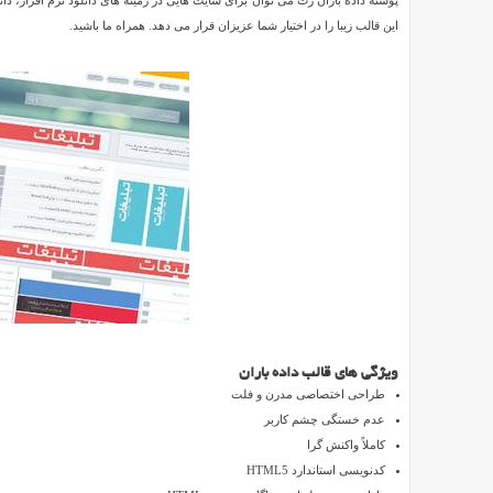
پوسته داده باران رت می توان برای سایت هایی در زمینه های دانلود نرم افزار، دا
باران
این قالب زیبا را در اختیار شما عزیزان قرار می دهد. همراه ما باشید.
برای
Reviewed
وردپرس
by
SMZ
on
Aug
11
Rating:
5.0
دانلود
پوسته
داده
باران
برای
وردپرس
داده
باران
ویژگی های قالب داده باران
یک
طراحی اختصاصی مدرن و فلت
سایت
عدم خستگی چشم کاربر
خدماتی
کاملاً واکنش گرا
در
کدنویسی استاندارد HTML5
زمینه