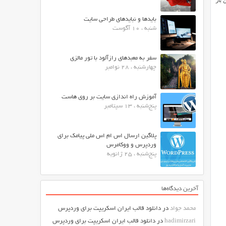
 بار
بایدها و نبایدهای طراحی سایت
شنبه ، 10 آگوست
سفر به معبدهای رازآلود با تور مالزی
چهارشنبه ، 28 نوامبر
آموزش راه اندازی سایت بر روی هاست
پنج‌شنبه ، 13 سپتامبر
پلاگین ارسال اس ام اس ملی پیامک برای
وردپرس و ووکامرس
پنج‌شنبه ، 25 ژانویه
آخرین دیدگاه‌ها
محمد جواد
در
دانلود قالب ایران اسکریپت برای وردپرس
hadimirzari
در
دانلود قالب ایران اسکریپت برای وردپرس