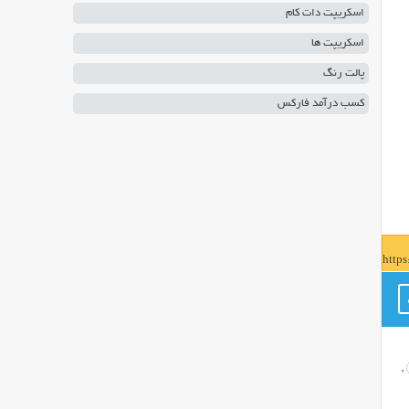
اسکریپت دات کام
اسکریپت ها
پالت رنگ
کسب درآمد فارکس
http
,