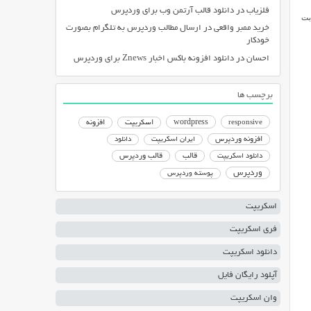
فلزیاب
در
دانلود قالب آرتمن وب برای وردپرس
خرید ممبر واقعی
در
ارسال مطالب وردپرس به تلگرام بصورت
خودکار
احسان
در
دانلود افزونه باکس اخبار Znews برای وردپرس
برچسب ها
responsive
wordpress
اسکریپت
افزونه
افزونه وردپرس
ایران اسکریپت
دانلود
دانلود اسکریپت
قالب
قالب وردپرس
وردپرس
پوسته وردپرس
اسکریپت
فری اسکریپت
دانلود اسکریپت
آپلود رایگان فایل
وان اسکریپت