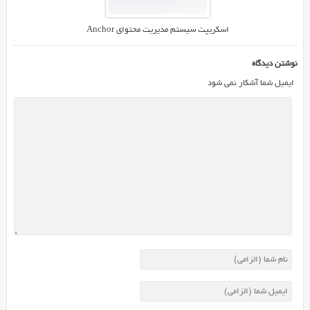
سیستم
مدیریت
اسکریپت سیستم مدیریت محتوای Anchor
کاربران
را
نوشتن دیدگاه
دارید
و
ایمیل شما آشکار نمی شود
یا
در
سیستم
های
متخلف
خود
به
چنین
امکانی
نیاز
دارید،
پیشنهاد
ما
به