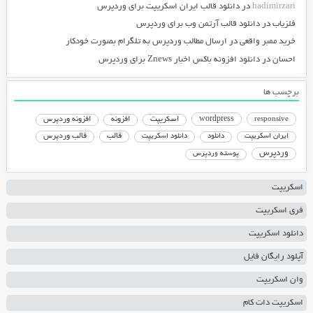
hadimirzari
در
دانلود قالب ایران اسکریپت برای وردپرس
فلزیاب
در
دانلود قالب آرتمن وب برای وردپرس
خرید ممبر واقعی
در
ارسال مطالب وردپرس به تلگرام بصورت خودکار
احسان
در
دانلود افزونه باکس اخبار Znews برای وردپرس
برچسب ها
responsive
wordpress
اسکریپت
افزونه
افزونه وردپرس
دانلود اسکریپت
قالب
قالب وردپرس
ایران اسکریپت
دانلود
وردپرس
پوسته وردپرس
اسکریپت
فری اسکریپت
دانلود اسکریپت
آپلود رایگان فایل
وان اسکریپت
اسکریپت دات کام