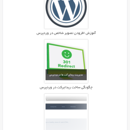
یک
سیستم
مدیریت
حرفه
ای
آموزش افزودن تصویر شاخص در وردپرس
کاربران
را
به
شما
می
دهد.
شما
هم
چگونگی ساخت ریدایرکت در وردپرس
اگر
قصد
راه
اندازی
یک
سایت/