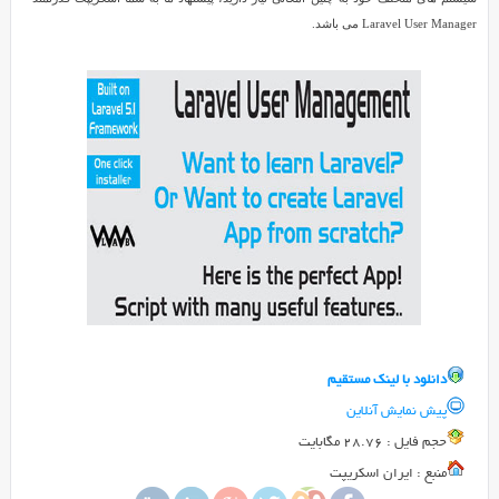
Laravel
Laravel User Manager می باشد.
User
Manager
نسخه
Reviewed
1.1
by
SMZ
on
Sep
3
Rating:
5.0
دانلود
اسکریپت
مدیریت
کاربران
Laravel
دانلود با لينک مستقيم
User
پیش نمایش آنلاین
Manager
حجم فايل : 28.76 مگابایت
نسخه
Laravel
1.1
منبع : ایران اسکریپت