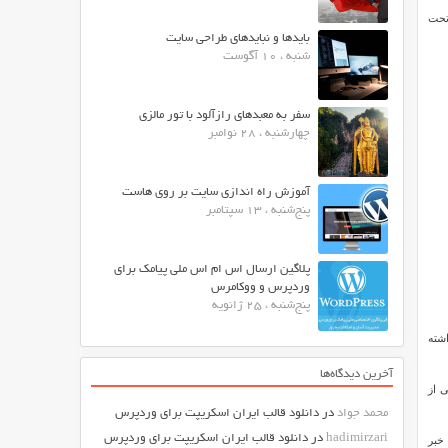
ز آن نرم افزار PHP NUKE تحت
بایدها و نبایدهای طراحی سایت
شنبه ، 10 آگوست
سفر به معبدهای رازآلود با تور مالزی
چهارشنبه ، 28 نوامبر
آموزش راه اندازی سایت بر روی هاست
پنج‌شنبه ، 13 سپتامبر
پلاگین ارسال اس ام اس ملی پیامک برای
وردپرس و ووکامرس
پنج‌شنبه ، 25 ژانویه
اشته
آخرین دیدگاه‌ها
 امکان اضافه کردن برخی از
محمد جواد
در
دانلود قالب ایران اسکریپت برای وردپرس
hadimirzari
در
دانلود قالب ایران اسکریپت برای وردپرس
ل خبر