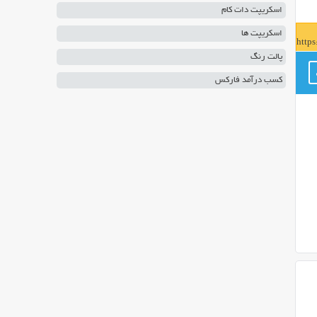
اسکریپت دات کام
اسکریپت ها
http
پالت رنگ
کسب درآمد فارکس