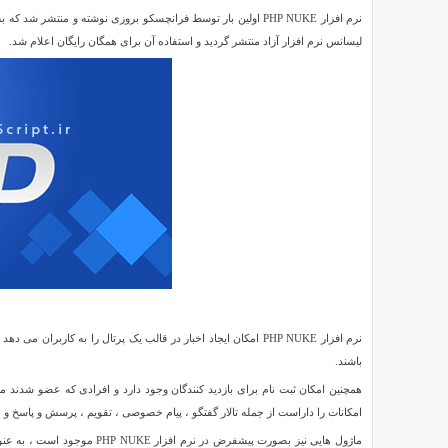
سیستم
نرم افزار PHP NUKE اولین بار توسط فرانچسکو بروزی نوشته و منتشر شد که به دلیل سادگی و سهولت استفاده مورد استقبال زیادی قرار گرفت
مدیریت
لیسانس نرم افزار آزاد منتشر گردید و استفاده آن برای همگان رایگان اعلام شد.
محتوای
PHP
Reviewed
NUKE
by
SMZ
on
Jul
28
Rating:
5.0
دانلود
آخرین
نسخه
سیستم
مدیریت
نرم افزار PHP NUKE امکان ایجاد اخبار در قالب یک پرتال را به ک
محتوای
باشند.
PHP
NUKE
نرم
امکانات را داراست از جمله تالار گفتگو ، پیام خصوصی ، تقویم ، پرسش و پاسخ و …
افزار
ماژول هایی نیز بصورت پیشفرض 
PHP