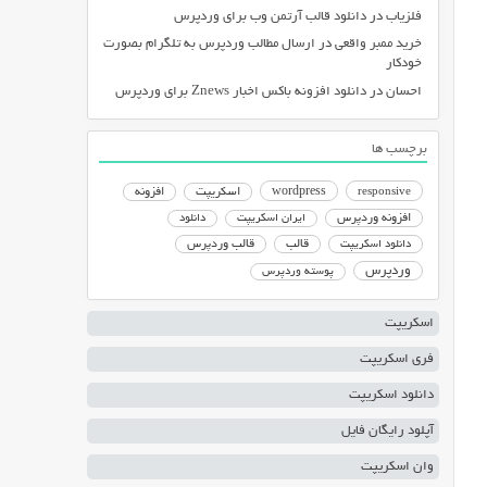
فلزیاب
در
دانلود قالب آرتمن وب برای وردپرس
خرید ممبر واقعی
در
ارسال مطالب وردپرس به تلگرام بصورت
خودکار
احسان
در
دانلود افزونه باکس اخبار Znews برای وردپرس
برچسب ها
responsive
wordpress
اسکریپت
افزونه
افزونه وردپرس
ایران اسکریپت
دانلود
دانلود اسکریپت
قالب
قالب وردپرس
وردپرس
پوسته وردپرس
اسکریپت
فری اسکریپت
دانلود اسکریپت
آپلود رایگان فایل
وان اسکریپت