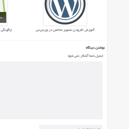
PHP
NUKE
برای
ذخیره
آموزش افزودن تصویر شاخص در وردپرس
چگونگی 
داده
ها
از
نوشتن دیدگاه
پایگاه
ایمیل شما آشکار نمی شود
داده
mySql
استفاده
می
کند.