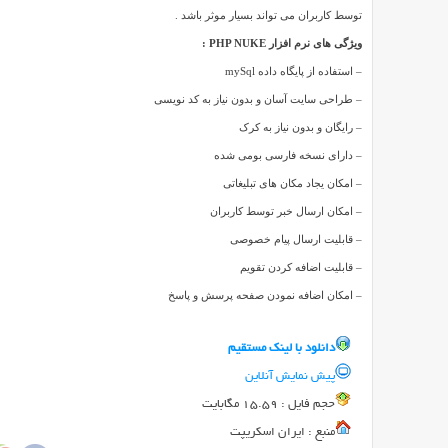
توسط کاربران می تواند بسیار موثر باشد .
NUKE
یک
ویژگی های نرم افزار PHP NUKE :
سیستم
– استفاده از پایگاه داده mySql
مدیریت
– طراحی سایت آسان و بدون نیاز به کد نویسی
محتوا
– رایگان و بدون نیاز به کرک
می
– دارای نسخه فارسی بومی شده
باشد
که
– امکان یجاد مکان های تبلیغاتی
تحت
– امکان ارسال خبر توسط کاربران
زبان
– قابلیت ارسال پیام خصوصی
برنامه
– قابلیت اضافه کردن تقویم
نویسی
– امکان اضافه نمودن صفحه پرسش و پاسخ
PHP
نوشته
شده
دانلود با لينک مستقيم
است.
پیش نمایش آنلاین
با
حجم فايل : 15.59 مگابایت
استفاده
منبع : ایران اسکریپت
از