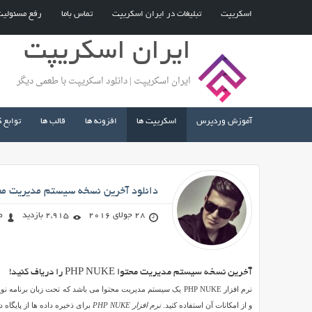
اسکریپت
تبلیغات در ایران اسکریپت
تماس باما
رفع مسئولی
ایران اسکریپت
ایران اسکریپت | دانلود اسکریپت با طعمی دیگر
آموزش وردپرس
اسکریپت ها
افزونه ها
قالب ها
توابع 
صادق محمد زاده
دانلود آخرین نسخه سیستم مدیریت محتوای KE
28 جولای 2016
2,915 بازدید
ص
دانلود
آخرین نسخه سیستم مدیریت محتوا PHP NUKE را دریاف کنید!
آخرین
نسخه
و از امکانات آن استفاده کنید.
نرم افزار PHP NUKE
برای ذخیره داده ها از پایگاه داده mySql استفاده م